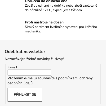
a
Doručení do druhého dne
á
c
Zboží objednané na dobírku nebo zboží zaplacené
n
do přibližně 12:00, expedujeme týž den.
í
í
p
r
Profi nástroje na dosah
v
Široký sortiment kvalitního vybavení pro každého
mechanika.
k
y
Z
v
ý
á
Odebírat newsletter
p
p
i
Nezmeškejte žádné novinky či slevy!
a
s
t
E-mail
u
í
Vložením e-mailu souhlasíte s
podmínkami ochrany
osobních údajů
PŘIHLÁSIT SE