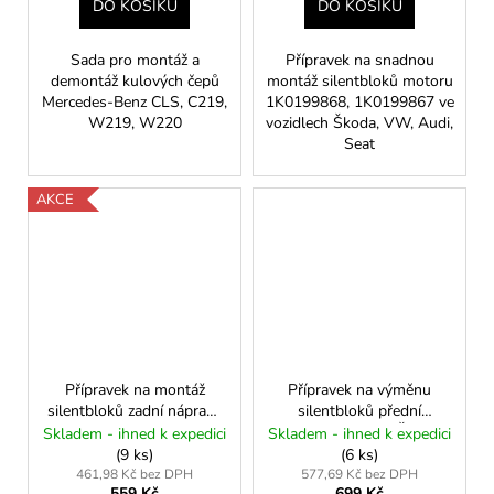
DO KOŠÍKU
DO KOŠÍKU
Sada pro montáž a
Přípravek na snadnou
demontáž kulových čepů
montáž silentbloků motoru
Mercedes-Benz CLS, C219,
1K0199868, 1K0199867 ve
W219, W220
vozidlech Škoda, VW, Audi,
Seat
AKCE
Přípravek na montáž
Přípravek na výměnu
silentbloků zadní nápravy
silentbloků přední
VAG (Octavia I, Fabia,
nápravy (puků) – Škoda
Skladem - ihned k expedici
Skladem - ihned k expedici
Golf IV)
Fabia, VW Polo,
(9 ks)
(6 ks)
Roomster
461,98 Kč bez DPH
577,69 Kč bez DPH
559 Kč
699 Kč