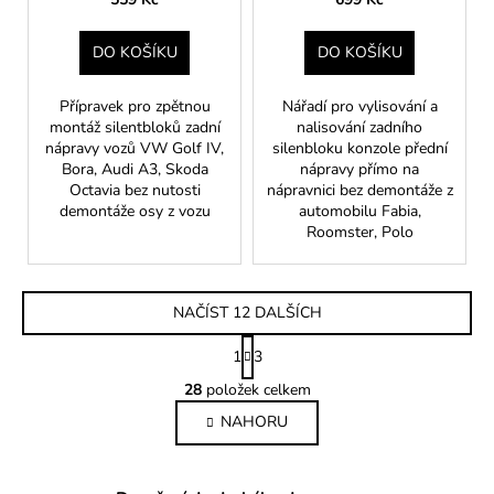
DO KOŠÍKU
DO KOŠÍKU
Přípravek pro zpětnou
Nářadí pro vylisování a
montáž silentbloků zadní
nalisování zadního
nápravy vozů VW Golf IV,
silenbloku konzole přední
Bora, Audi A3, Skoda
nápravy přímo na
Octavia bez nutosti
nápravnici bez demontáže z
demontáže osy z vozu
automobilu Fabia,
Roomster, Polo
NAČÍST 12 DALŠÍCH
S
1
3
t
O
r
28
položek celkem
v
á
NAHORU
l
n
k
á
o
d
v