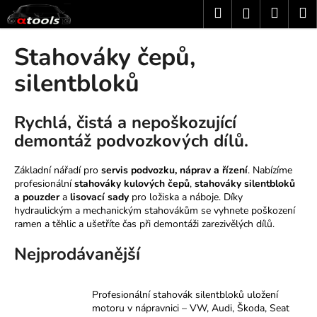
K
Přejít
Hledat
Nákup
M
Přihlášení
na
o
obsah
Zpět
Zpět
košík
š
Stahováky čepů,
í
C
silentbloků
k
o
p
Rychlá, čistá a nepoškozující
o
demontáž podvozkových dílů.
t
ř
Základní nářadí pro
servis podvozku, náprav a řízení
. Nabízíme
e
profesionální
stahováky kulových čepů
,
stahováky silentbloků
a pouzder
a
lisovací sady
pro ložiska a náboje. Díky
b
hydraulickým a mechanickým stahovákům se vyhnete poškození
u
ramen a těhlic a ušetříte čas při demontáži zarezivělých dílů.
j
Nejprodávanější
e
t
e
Profesionální stahovák silentbloků uložení
motoru v nápravnici – VW, Audi, Škoda, Seat
n