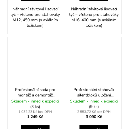
Náhradní závitová lisovací
Náhradní závitová lisovací
tyč – vřeteno pro stahováky
tyč – vřeteno pro stahováky
M12, 450 mm (s axiálním
M16, 400 mm (s axiálním
ložiskem)
ložiskem)
Profesionální sada pro
Profesionální stahovák
montáž a demontáž
silentbloků uložení
kulových čepů Mercedes-
motoru v nápravnici –
Skladem - ihned k expedici
Skladem - ihned k expedici
Benz (S, E, CLS, ML)
VW, Audi, Škoda, Seat
(3 ks)
(9 ks)
1 032,23 Kč bez DPH
2 553,72 Kč bez DPH
1 249 Kč
3 090 Kč