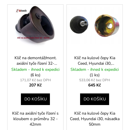
č
p
V
u
r
ý
j
o
e
p
d
m
i
e
u
s
k
p
t
ARETAČNÍ
r
SADA
ů
o
Klíč na demontáž/mont.
Klíč na kulové čepy Kia
ROZVODŮ
axiální tyče řízení 32-
Ceed, Hyundai i30,
VAG
d
42mm
násadka 50mm
1.4,
Skladem - ihned k expedici
Skladem - ihned k expedici
u
1.6,
(6 ks)
(1 ks)
2.0
k
171,07 Kč bez DPH
533,06 Kč bez DPH
TDI
207 Kč
645 Kč
t
COMMON
RAIL
ů
(OD
DO KOŠÍKU
DO KOŠÍKU
2012)
–
Klíč na axiální tyče řízení s
Klíč na kulové čepy Kia
EA288
kloubem o průměru 32 -
Ceed, Hyundai i30, násadka
445
42mm
50mm
Kč