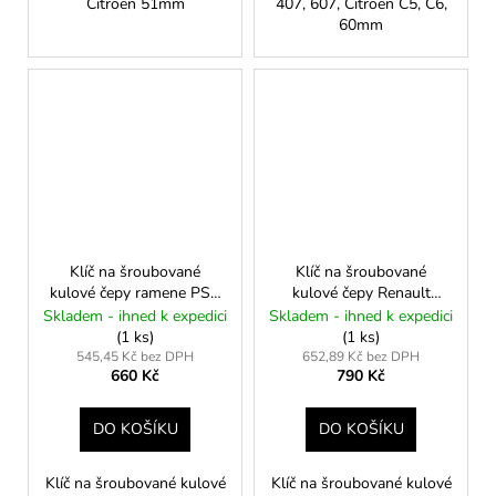
Citroen 51mm
407, 607, Citroen C5, C6,
60mm
Klíč na šroubované
Klíč na šroubované
kulové čepy ramene PSA
kulové čepy Renault
/ Toyota (44 mm) – od r.v.
Master III, Opel Movano
Skladem - ihned k expedici
Skladem - ihned k expedici
2016 (Jumpy, Expert,
B (MK II) 46mm
(1 ks)
(1 ks)
Proace)
545,45 Kč bez DPH
652,89 Kč bez DPH
660 Kč
790 Kč
DO KOŠÍKU
DO KOŠÍKU
Klíč na šroubované kulové
Klíč na šroubované kulové