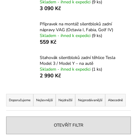
Skladem - ihned k expedici
(9 ks)
a
3 090 Kč
j
í
Přípravek na montáž silentbloků zadní
t
nápravy VAG (Octavia I, Fabia, Golf IV)
Skladem - ihned k expedici
(9 ks)
?
559 Kč
Stahovák silentbloků zadní těhlice Tesla
Model 3 / Model Y – na autě
Skladem - ihned k expedici
(1 ks)
HLEDAT
2 990 Kč
Ř
D
a
Doporučujeme
Nejlevnější
Nejdražší
Nejprodávanější
Abecedně
o
z
p
e
o
r
n
OTEVŘÍT FILTR
u
í