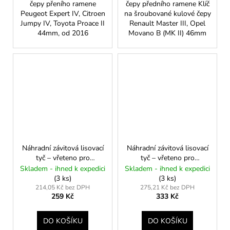
čepy přeního ramene
čepy předního ramene Klíč
Peugeot Expert IV, Citroen
na šroubované kulové čepy
Jumpy IV, Toyota Proace II
Renault Master III, Opel
44mm, od 2016
Movano B (MK II) 46mm
Náhradní závitová lisovací
Náhradní závitová lisovací
tyč – vřeteno pro
tyč – vřeteno pro
stahováky M12, 450 mm
stahováky M16, 400 mm
Skladem - ihned k expedici
Skladem - ihned k expedici
(s axiálním ložiskem)
(s axiálním ložiskem)
(3 ks)
(3 ks)
214,05 Kč bez DPH
275,21 Kč bez DPH
259 Kč
333 Kč
DO KOŠÍKU
DO KOŠÍKU