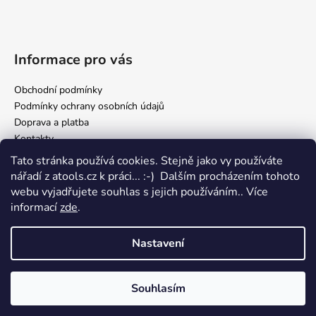
Informace pro vás
Obchodní podmínky
Podmínky ochrany osobních údajů
Doprava a platba
Kontakty
Tato stránka používá cookies. Stejně jako vy používáte
nářadí z atools.cz k práci... :-) Dalším procházením tohoto
Facebook
webu vyjadřujete souhlas s jejich používáním.. Více
informací
zde
.
Nastavení
Vytvořil Shoptet
Copyright 2026
atools.cz, internetový obchod s autodílenským
Souhlasím
nářadím
. Všechna práva vyhrazena.