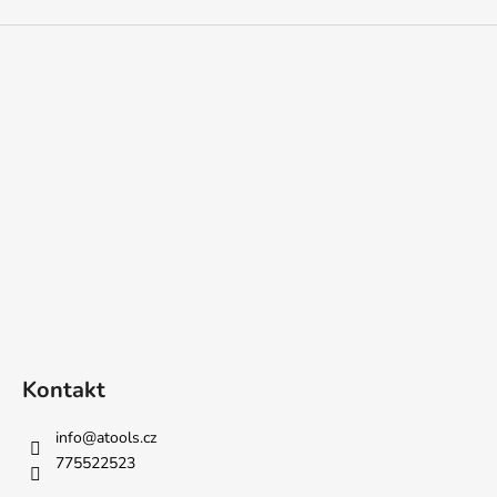
Kontakt
info
@
atools.cz
775522523