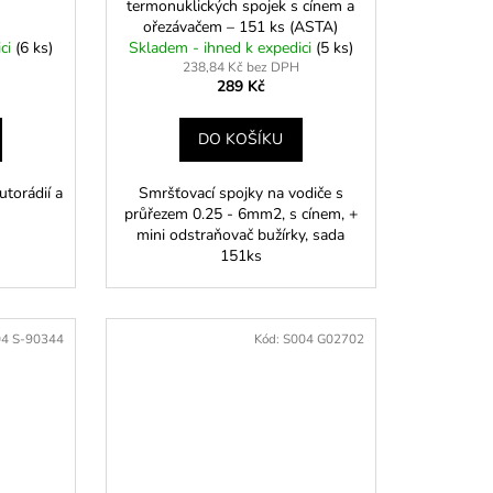
termonuklických spojek s cínem a
ořezávačem – 151 ks (ASTA)
ici
(6 ks)
Skladem - ihned k expedici
(5 ks)
238,84 Kč bez DPH
289 Kč
DO KOŠÍKU
torádií a
Smršťovací spojky na vodiče s
průřezem 0.25 - 6mm2, s cínem, +
mini odstraňovač bužírky, sada
151ks
4 S-90344
Kód:
S004 G02702