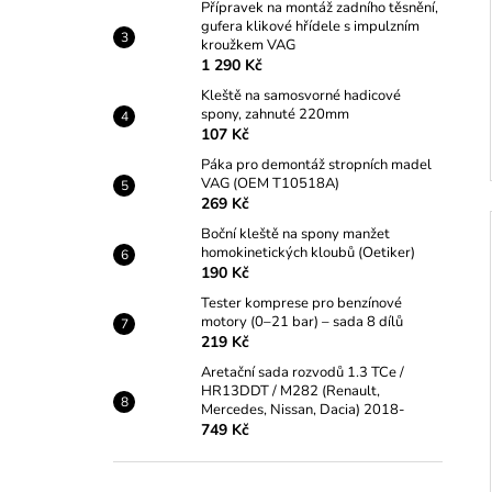
Přípravek na montáž zadního těsnění,
gufera klikové hřídele s impulzním
kroužkem VAG
1 290 Kč
Kleště na samosvorné hadicové
spony, zahnuté 220mm
107 Kč
Páka pro demontáž stropních madel
VAG (OEM T10518A)
269 Kč
Boční kleště na spony manžet
homokinetických kloubů (Oetiker)
190 Kč
Tester komprese pro benzínové
motory (0–21 bar) – sada 8 dílů
219 Kč
Aretační sada rozvodů 1.3 TCe /
HR13DDT / M282 (Renault,
Mercedes, Nissan, Dacia) 2018-
749 Kč