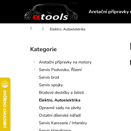
K
Přejít
na
o
Aretační přípravky
obsah
Zpět
Zpět
š
do
do
í
Domů
Elektro, Autoelektrika
obchodu
obchodu
k
P
o
Kategorie
Přeskočit
s
kategorie
t
Aretační přípravky na motory
r
Servis Podvozku, Řízení
a
Servis brzd
n
Servis spojky
n
Brzdové destičky a čelisti
í
Elektro, Autoelektrika
p
Opravné sady na závity
a
Ostatní dílenské nářadí
n
Servis Karoserie / Interiéru
MAGNETICKÝ TELESKOPICKÝ
e
Servis klimatizace