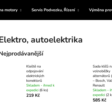
 na motory
Servis Podvozku, Řízení
Výměna prov
Co potřebujete najít?
Elektro, autoelektrika
HLEDAT
Nejprodávanější
Kleště na
Sada klíčů n
Doporučujeme
odpojování
volnoběžky
elektrických
alternátorů (
konektorů
– Bosch, Val
Skladem - ihned k
Renault
expedici
(6 ks)
Skladem - i
219 Kč
expedici
(2 k
585 Kč
UNIVERZÁLNÍ HADICE PRO
PŘÍPRAVEK NA