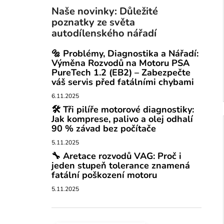
Naše novinky: Důležité
poznatky ze světa
autodílenského nářadí
🔩 Problémy, Diagnostika a Nářadí:
Výměna Rozvodů na Motoru PSA
PureTech 1.2 (EB2) – Zabezpečte
váš servis před fatálními chybami
6.11.2025
🛠️ Tři pilíře motorové diagnostiky:
Jak komprese, palivo a olej odhalí
90 % závad bez počítače
5.11.2025
🔧 Aretace rozvodů VAG: Proč i
jeden stupeň tolerance znamená
fatální poškození motoru
5.11.2025