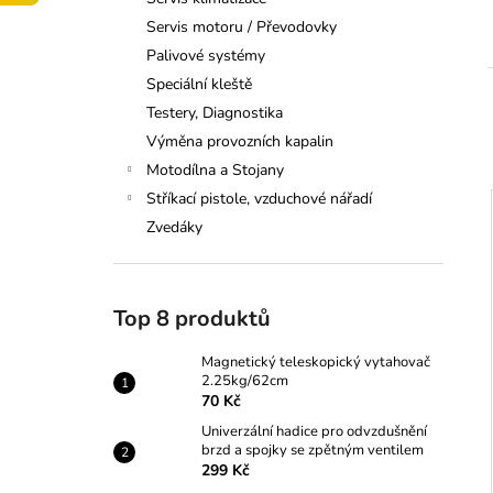
VYTAHOVAČ 2.25KG/62CM
l
Servis motoru / Převodovky
70 Kč
Palivové systémy
Speciální kleště
Testery, Diagnostika
Výměna provozních kapalin
í
Motodílna a Stojany
Stříkací pistole, vzduchové nářadí
Zvedáky
i
Top 8 produktů
Magnetický teleskopický vytahovač
2.25kg/62cm
70 Kč
Univerzální hadice pro odvzdušnění
brzd a spojky se zpětným ventilem
299 Kč