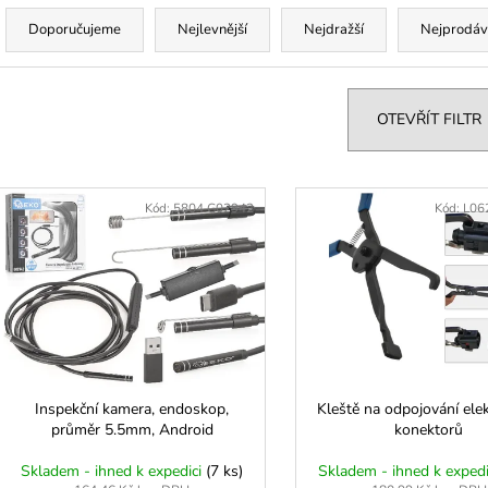
Ř
ODVZDUŠNĚNÍ BRZD A SPOJKY SE
TĚSNĚNÍ, GUFE
ZPĚTNÝM VENTILEM
IMPULZNÍM KR
a
Doporučujeme
Nejlevnější
Nejdražší
Nejprodáv
299 Kč
1 290 Kč
z
e
n
OTEVŘÍT FILTR
p
V
r
ý
Kód:
5804 G02942
Kód:
L06
o
p
d
u
s
k
p
t
r
ů
o
d
Inspekční kamera, endoskop,
Kleště na odpojování elek
průměr 5.5mm, Android
konektorů
u
k
Skladem - ihned k expedici
(7 ks)
Skladem - ihned k exped