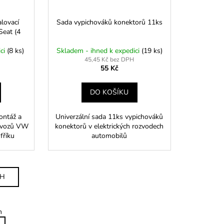
lovací
Sada vypichováků konektorů 11ks
Seat (4
ici
(8 ks)
Skladem - ihned k expedici
(19 ks)
45,45 Kč bez DPH
55 Kč
DO KOŠÍKU
ontáž a
Univerzální sada 11ks vypichováků
k vozů VW
konektorů v elektrických rozvodech
fříku
automobilů
CH
m