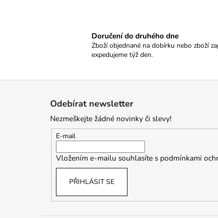
Doručení do druhého dne
Zboží objednané na dobírku nebo zboží zap
expedujeme týž den.
Z
á
Odebírat newsletter
p
Nezmeškejte žádné novinky či slevy!
a
t
E-mail
í
Vložením e-mailu souhlasíte s
podmínkami ochr
PŘIHLÁSIT SE