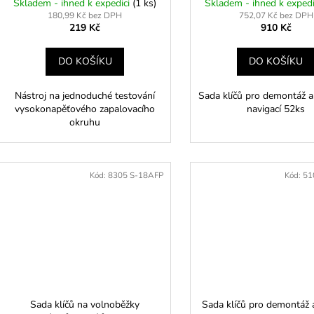
Skladem - ihned k expedici
(1 ks)
Skladem - ihned k exped
180,99 Kč bez DPH
752,07 Kč bez DPH
219 Kč
910 Kč
DO KOŠÍKU
DO KOŠÍKU
Nástroj na jednoduché testování
Sada klíčů pro demontáž au
vysokonapěťového zapalovacího
navigací 52ks
okruhu
Kód:
8305 S-18AFP
Kód:
51
Sada klíčů na volnoběžky
Sada klíčů pro demontáž 