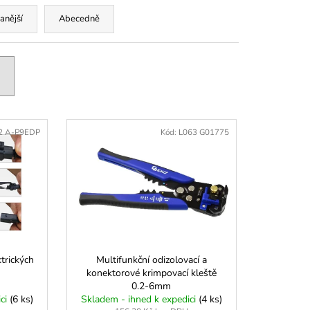
RA KLIKOVÉ HŘÍDELE S
OUŽKEM VAG
anější
Abecedně
2 A-P9EDP
Kód:
L063 G01775
trických
Multifunkční odizolovací a
konektorové krimpovací kleště
0.2-6mm
ici
(6 ks)
Skladem - ihned k expedici
(4 ks)