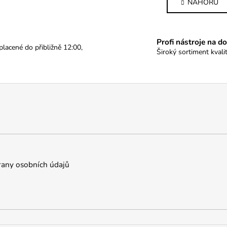
NAHORU
l
n
k
á
o
d
v
a
Profi nástroje na d
á
c
lacené do přibližně 12:00,
n
Široký sortiment kval
í
í
p
r
v
k
y
v
ý
p
i
any osobních údajů
s
u