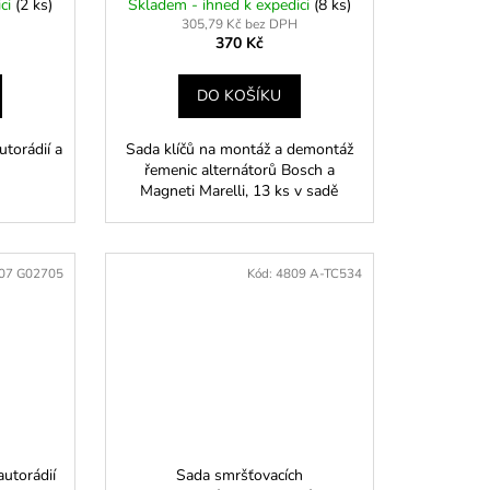
ici
(2 ks)
Skladem - ihned k expedici
(8 ks)
305,79 Kč bez DPH
370 Kč
DO KOŠÍKU
torádií a
Sada klíčů na montáž a demontáž
řemenic alternátorů Bosch a
Magneti Marelli, 13 ks v sadě
07 G02705
Kód:
4809 A-TC534
autorádií
Sada smršťovacích