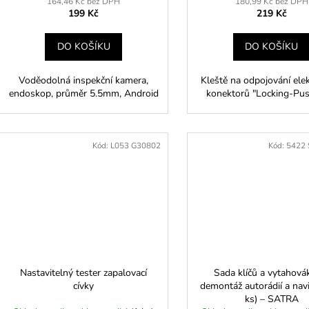
t
164,46 Kč bez DPH
180,99 Kč bez DPH
199 Kč
219 Kč
ů
DO KOŠÍKU
DO KOŠÍKU
Voděodolná inspekční kamera,
Kleště na odpojování elek
endoskop, průměr 5.5mm, Android
konektorů
"Locking-Pus
Kód:
L053 G30802
Kód:
5422
Nastavitelný tester zapalovací
Sada klíčů a vytahová
cívky
demontáž autorádií a navi
ks) – SATRA