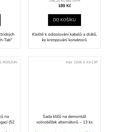
156,20 Kč bez DPH
189 Kč
DO KOŠÍKU
trických
Kleště k odizolování kabelů a drátů,
h-Tab"
ke krimpování konektorů
 S-RD52UN
Kód:
3206 S-XA13P
ků na
Sada klíčů na demontáž
gací (52
volnoběžek alternátorů – 13 ks