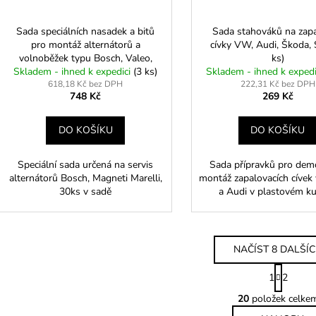
Sada speciálních nasadek a bitů
Sada stahováků na zapa
pro montáž alternátorů a
cívky VW, Audi, Škoda, 
volnoběžek typu Bosch, Valeo,
ks)
Skladem - ihned k expedici
Marelli 30ks
(3 ks)
Skladem - ihned k exped
618,18 Kč bez DPH
222,31 Kč bez DPH
748 Kč
269 Kč
DO KOŠÍKU
DO KOŠÍKU
Speciální sada určená na servis
Sada přípravků pro dem
alternátorů Bosch, Magneti Marelli,
montáž zapalovacích cíve
30ks v sadě
a Audi v plastovém ku
NAČÍST 8 DALŠÍ
S
1
2
t
O
r
20
položek celke
v
á