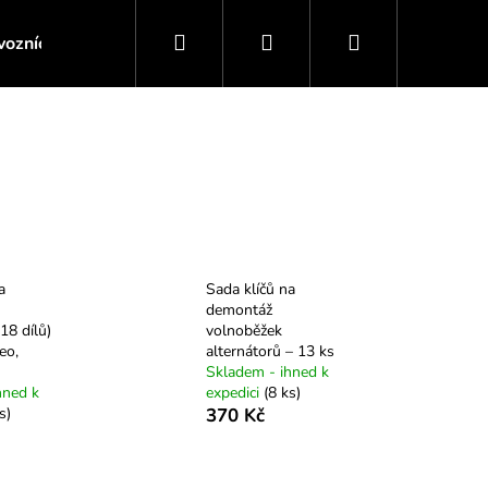
Hledat
Přihlášení
Nákupní
ozních kapalin
Servis motoru / Převodovky
Servis 
košík
a
Sada klíčů na
demontáž
18 dílů)
volnoběžek
eo,
alternátorů – 13 ks
Skladem - ihned k
hned k
expedici
(8 ks)
s)
370 Kč
 MONTÁŽ ZADNÍHO