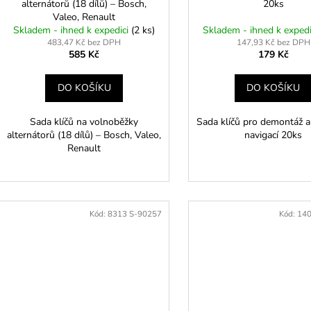
alternátorů (18 dílů) – Bosch,
20ks
Valeo, Renault
Skladem - ihned k expedici
(2 ks)
Skladem - ihned k exped
483,47 Kč bez DPH
147,93 Kč bez DPH
585 Kč
179 Kč
DO KOŠÍKU
DO KOŠÍKU
Sada klíčů na volnoběžky
Sada klíčů pro demontáž au
alternátorů (18 dílů) – Bosch, Valeo,
navigací 20ks
Renault
Kód:
8313 S-90257
Kód:
140