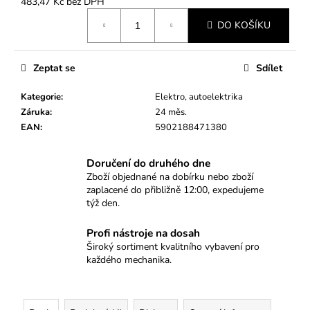
č
483,47 Kč bez DPH
Měrná
u
DO KOŠÍKU
cena:
j
e
m
Zeptat se
Sdílet
e
Kategorie
:
Elektro, autoelektrika
Záruka
:
24 měs.
SADA
EAN
:
5902188471380
BITŮ
IMBUS,
TORX,
Doručení do druhého dne
E-
TORX,
Zboží objednané na dobírku nebo zboží
SPLINE,
zaplacené do přibližně 12:00, expedujeme
RIBE
týž den.
75KS
540
Profi nástroje na dosah
Kč
Široký sortiment kvalitního vybavení pro
každého mechanika.