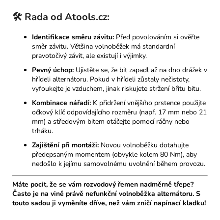
🛠️ Rada od Atools.cz:
Identifikace směru závitu:
Před povolováním si ověřte
směr závitu. Většina volnoběžek má standardní
pravotočivý závit, ale existují i výjimky.
Pevný úchop:
Ujistěte se, že bit zapadl až na dno drážek v
hřídeli alternátoru. Pokud v hřídeli zůstaly nečistoty,
vyfoukejte je vzduchem, jinak riskujete stržení břitu bitu.
Kombinace nářadí:
K přidržení vnějšího prstence použijte
očkový klíč odpovídajícího rozměru (např. 17 mm nebo 21
mm) a středovým bitem otáčejte pomocí ráčny nebo
trháku.
Zajištění při montáži:
Novou volnoběžku dotahujte
předepsaným momentem (obvykle kolem 80 Nm), aby
nedošlo k jejímu samovolnému uvolnění během provozu.
Máte pocit, že se vám rozvodový řemen nadměrně třepe?
Často je na vině právě nefunkční volnoběžka alternátoru. S
touto sadou ji vyměníte dříve, než vám zničí napínací kladku!