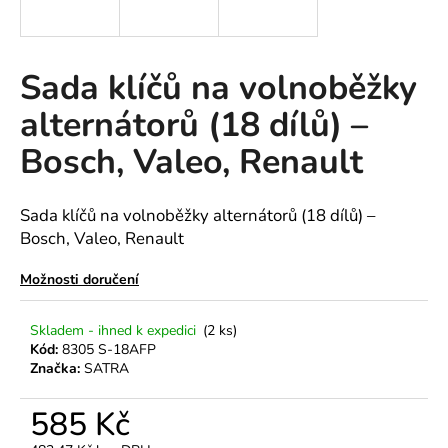
a
j
í
Sada klíčů na volnoběžky
t
alternátorů (18 dílů) –
?
Bosch, Valeo, Renault
Sada klíčů na volnoběžky alternátorů (18 dílů) –
HLEDAT
Bosch, Valeo, Renault
Možnosti doručení
D
Skladem - ihned k expedici
(2 ks)
o
Kód:
8305 S-18AFP
p
Značka:
SATRA
o
r
585 Kč
u