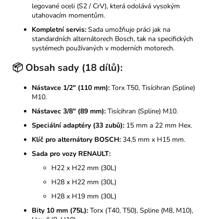
legované oceli (S2 / CrV), která odolává vysokým
utahovacím momentům.
Kompletní servis:
Sada umožňuje práci jak na
standardních alternátorech Bosch, tak na specifických
systémech používaných v moderních motorech.
📦 Obsah sady (18 dílů):
Nástavce 1/2" (110 mm):
Torx T50, Tisícihran (Spline)
M10.
Nástavec 3/8" (89 mm):
Tisícihran (Spline) M10.
Speciální adaptéry (33 zubů):
15 mm a 22 mm Hex.
Klíč pro alternátory BOSCH:
34,5 mm x H15 mm.
Sada pro vozy RENAULT:
H22 x H22 mm (30L)
H28 x H22 mm (30L)
H28 x H19 mm (30L)
Bity 10 mm (75L):
Torx (T40, T50), Spline (M8, M10),