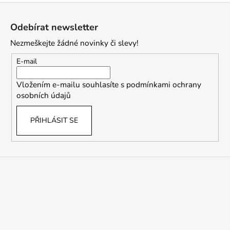
Z
á
Odebírat newsletter
p
Nezmeškejte žádné novinky či slevy!
a
t
E-mail
í
Vložením e-mailu souhlasíte s
podmínkami ochrany
osobních údajů
PŘIHLÁSIT SE