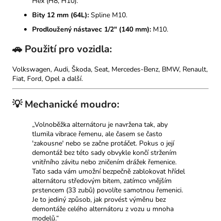
Hex (H8, H10).
Bity 12 mm (64L):
Spline M10.
Prodloužený nástavec 1/2" (140 mm):
M10.
🚗 Použití pro vozidla:
Volkswagen, Audi, Škoda, Seat, Mercedes-Benz, BMW, Renault,
Fiat, Ford, Opel a další.
💡 Mechanické moudro:
„Volnoběžka alternátoru je navržena tak, aby
tlumila vibrace řemenu, ale časem se často
'zakousne' nebo se začne protáčet. Pokus o její
demontáž bez této sady obvykle končí stržením
vnitřního závitu nebo zničením drážek řemenice.
Tato sada vám umožní bezpečně zablokovat hřídel
alternátoru středovým bitem, zatímco vnějším
prstencem (33 zubů) povolíte samotnou řemenici.
Je to jediný způsob, jak provést výměnu bez
demontáže celého alternátoru z vozu u mnoha
modelů.“