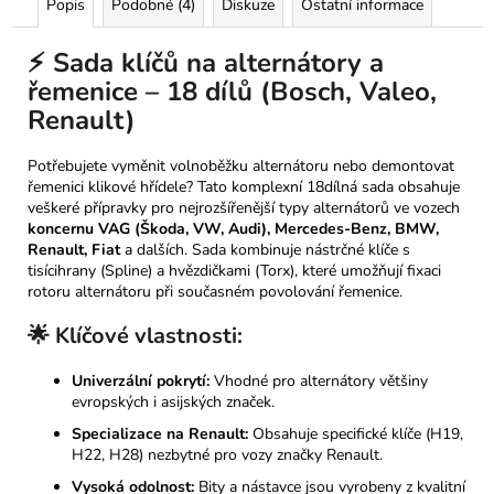
Popis
Podobné (4)
Diskuze
Ostatní informace
⚡ Sada klíčů na alternátory a
řemenice – 18 dílů (Bosch, Valeo,
Renault)
Potřebujete vyměnit volnoběžku alternátoru nebo demontovat
řemenici klikové hřídele? Tato komplexní 18dílná sada obsahuje
veškeré přípravky pro nejrozšířenější typy alternátorů ve vozech
koncernu VAG (Škoda, VW, Audi), Mercedes-Benz, BMW,
Renault, Fiat
a dalších. Sada kombinuje nástrčné klíče s
tisícihrany (Spline) a hvězdičkami (Torx), které umožňují fixaci
rotoru alternátoru při současném povolování řemenice.
🌟 Klíčové vlastnosti:
Univerzální pokrytí:
Vhodné pro alternátory většiny
evropských i asijských značek.
Specializace na Renault:
Obsahuje specifické klíče (H19,
H22, H28) nezbytné pro vozy značky Renault.
Vysoká odolnost:
Bity a nástavce jsou vyrobeny z kvalitní