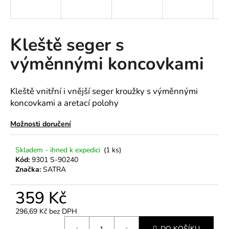
a
j
í
Kleště seger s
t
výměnnými koncovkami
?
Kleště vnitřní i vnější seger kroužky s výměnnými
koncovkami a aretací polohy
HLEDAT
Možnosti doručení
Skladem - ihned k expedici
(1 ks)
Kód:
9301 S-90240
D
Značka:
SATRA
o
p
359 Kč
o
r
296,69 Kč bez DPH
u
Měrná
DO KOŠÍKU