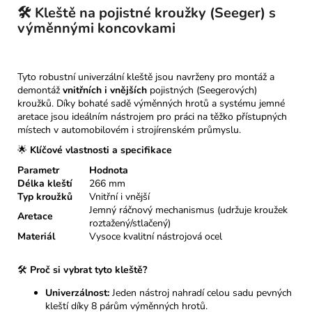
🛠️ Kleště na pojistné kroužky (Seeger) s
výměnnými koncovkami
Tyto robustní univerzální kleště jsou navrženy pro montáž a
demontáž
vnitřních i vnějších
pojistných (Seegerových)
kroužků. Díky bohaté sadě výměnných hrotů a systému jemné
aretace jsou ideálním nástrojem pro práci na těžko přístupných
místech v automobilovém i strojírenském průmyslu.
🌟
Klíčové vlastnosti a specifikace
Parametr
Hodnota
Délka kleští
266 mm
Typ kroužků
Vnitřní i vnější
Jemný ráčnový mechanismus (udržuje kroužek
Aretace
roztažený/stlačený)
Materiál
Vysoce kvalitní nástrojová ocel
🛠️
Proč si vybrat tyto kleště?
Univerzálnost:
Jeden nástroj nahradí celou sadu pevných
kleští díky 8 párům výměnných hrotů.