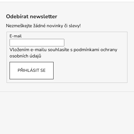
Z
á
Odebírat newsletter
p
Nezmeškejte žádné novinky či slevy!
a
t
E-mail
í
Vložením e-mailu souhlasíte s
podmínkami ochrany
osobních údajů
PŘIHLÁSIT SE