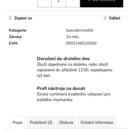
č
cena:
u
j
Zeptat se
Sdílet
e
m
Kategorie
:
Speciální kleště
e
Záruka
:
24 měs.
EAN
:
5903246520590
KLÍČ
NA
Doručení do druhého dne
ZAPALOVACÍ
Zboží objednané na dobírku nebo zboží
SVÍČKY
zaplacené do přibližně 12:00, expedujeme
12TI
HRAN
týž den.
14MM
Profi nástroje na dosah
112
Kč
Široký sortiment kvalitního vybavení pro
každého mechanika.
Popis
Podobné (2)
Diskuze
Ostatní informace