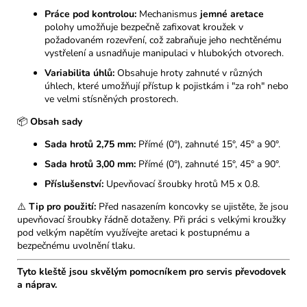
Práce pod kontrolou:
Mechanismus
jemné aretace
polohy umožňuje bezpečně zafixovat kroužek v
požadovaném rozevření, což zabraňuje jeho nechtěnému
vystřelení a usnadňuje manipulaci v hlubokých otvorech.
Variabilita úhlů:
Obsahuje hroty zahnuté v různých
úhlech, které umožňují přístup k pojistkám i "za roh" nebo
ve velmi stísněných prostorech.
📦
Obsah sady
Sada hrotů 2,75 mm:
Přímé (0°), zahnuté 15°, 45° a 90°.
Sada hrotů 3,00 mm:
Přímé (0°), zahnuté 15°, 45° a 90°.
Příslušenství:
Upevňovací šroubky hrotů M5 x 0.8.
⚠️
Tip pro použití:
Před nasazením koncovky se ujistěte, že jsou
upevňovací šroubky řádně dotaženy. Při práci s velkými kroužky
pod velkým napětím využívejte aretaci k postupnému a
bezpečnému uvolnění tlaku.
Tyto kleště jsou skvělým pomocníkem pro servis převodovek
a náprav.