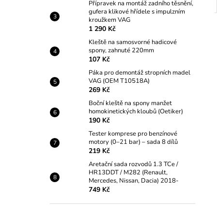
Přípravek na montáž zadního těsnění,
gufera klikové hřídele s impulzním
kroužkem VAG
1 290 Kč
Kleště na samosvorné hadicové
spony, zahnuté 220mm
107 Kč
Páka pro demontáž stropních madel
VAG (OEM T10518A)
269 Kč
Boční kleště na spony manžet
homokinetických kloubů (Oetiker)
190 Kč
Tester komprese pro benzínové
motory (0–21 bar) – sada 8 dílů
219 Kč
Aretační sada rozvodů 1.3 TCe /
HR13DDT / M282 (Renault,
Mercedes, Nissan, Dacia) 2018-
749 Kč