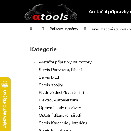
K
Přejít
na
o
Aretační přípravky
obsah
Zpět
Zpět
š
do
do
í
Domů
Palivové systémy
Pneumatický stahovák v
obchodu
obchodu
k
P
o
Kategorie
Přeskočit
s
kategorie
t
Aretační přípravky na motory
r
Servis Podvozku, Řízení
a
Servis brzd
n
Servis spojky
n
Brzdové destičky a čelisti
í
Elektro, Autoelektrika
p
Opravné sady na závity
a
Ostatní dílenské nářadí
n
Servis Karoserie / Interiéru
MAGNETICKÝ TELESKOPICKÝ
e
Servis klimatizace