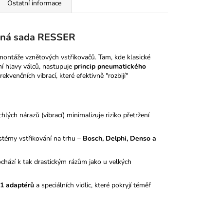
Ostatní informace
řená sada RESSER
emontáže vznětových vstřikovačů. Tam, kde klasické
ní hlavy válců, nastupuje
princip pneumatického
ekvenčních vibrací, které efektivně "rozbijí"
ých nárazů (vibrací) minimalizuje riziko přetržení
ystémy vstřikování na trhu –
Bosch, Delphi, Denso a
chází k tak drastickým rázům jako u velkých
1 adaptérů
a speciálních vidlic, které pokryjí téměř