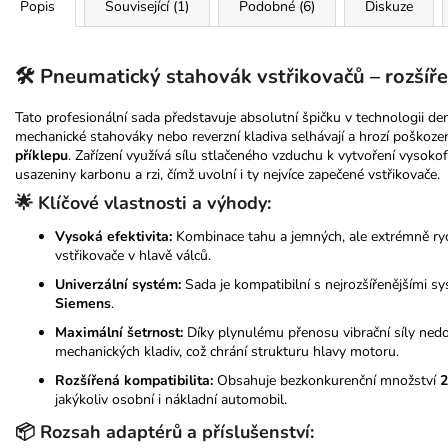
Popis
Související (1)
Podobné (6)
Diskuze
🛠️ Pneumatický stahovák vstřikovačů – rozší
Tato profesionální sada představuje absolutní špičku v technologii d
mechanické stahováky nebo reverzní kladiva selhávají a hrozí poškoze
příklepu
. Zařízení využívá sílu stlačeného vzduchu k vytvoření vysokofr
usazeniny karbonu a rzi, čímž uvolní i ty nejvíce zapečené vstřikovače.
🌟 Klíčové vlastnosti a výhody:
Vysoká efektivita:
Kombinace tahu a jemných, ale extrémně rychl
vstřikovače v hlavě válců.
Univerzální systém:
Sada je kompatibilní s nejrozšířenějšími s
Siemens
.
Maximální šetrnost:
Díky plynulému přenosu vibrační síly nedo
mechanických kladiv, což chrání strukturu hlavy motoru.
Rozšířená kompatibilita:
Obsahuje bezkonkurenční množství
2
jakýkoliv osobní i nákladní automobil.
📦 Rozsah adaptérů a příslušenství: