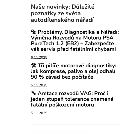
Naše novinky: Důležité
poznatky ze světa
autodílenského nářadí
🔩 Problémy, Diagnostika a Nářadí:
Výměna Rozvodů na Motoru PSA
PureTech 1.2 (EB2) – Zabezpečte
váš servis před fatálními chybami
6.11.2025
🛠️ Tři pilíře motorové diagnostiky:
Jak komprese, palivo a olej odhalí
90 % závad bez počítače
5.11.2025
🔧 Aretace rozvodů VAG: Proč i
jeden stupeň tolerance znamená
fatální poškození motoru
5.11.2025