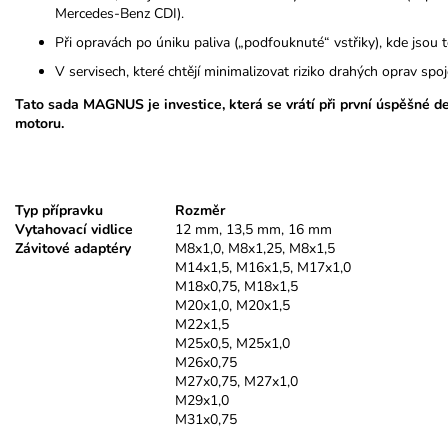
Mercedes-Benz CDI).
Při opravách po úniku paliva („podfouknuté“ vstřiky), kde jsou 
V servisech, které chtějí minimalizovat riziko drahých oprav s
Tato sada MAGNUS je investice, která se vrátí při první úspěšné d
motoru.
Typ přípravku
Rozměr
Vytahovací vidlice
12 mm, 13,5 mm, 16 mm
Závitové adaptéry
M8x1,0, M8x1,25, M8x1,5
M14x1,5, M16x1,5, M17x1,0
M18x0,75, M18x1,5
M20x1,0, M20x1,5
M22x1,5
M25x0,5, M25x1,0
M26x0,75
M27x0,75, M27x1,0
M29x1,0
M31x0,75