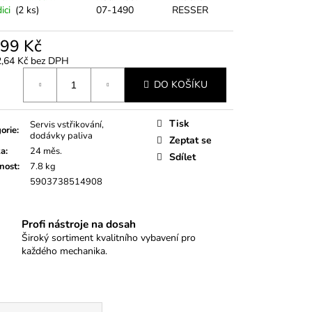
RA KLIKOVÉ HŘÍDELE S
ici
(2 ks)
07-1490
RESSER
OUŽKEM VAG
399 Kč
2,64 Kč bez DPH
á
DO KOŠÍKU
Tisk
Servis vstřikování,
orie
:
dodávky paliva
Zeptat se
ka
:
24 měs.
Sdílet
nost
:
7.8 kg
5903738514908
Profi nástroje na dosah
Široký sortiment kvalitního vybavení pro
každého mechanika.