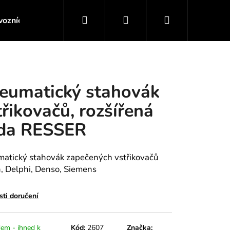
Hledat
Přihlášení
Nákupní
ozních kapalin
Servis motoru / Převodovky
Servis 
košík
eumatický stahovák
třikovačů, rozšířená
da RESSER
atický stahovák zapečených vstřikovačů
, Delphi, Denso, Siemens
ti doručení
 MONTÁŽ ZADNÍHO
em - ihned k
Kód:
2607
Značka: