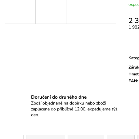
ODVZDUŠNĚNÍ BRZD A SPOJKY SE
TĚSNĚNÍ, GUFE
exped
ZPĚTNÝM VENTILEM
IMPULZNÍM KR
299 Kč
1 290 Kč
2 
1 98
Měrn
cena:
Kateg
Záru
Hmot
EAN
:
Doručení do druhého dne
Zboží objednané na dobírku nebo zboží
zaplacené do přibližně 12:00, expedujeme týž
den.