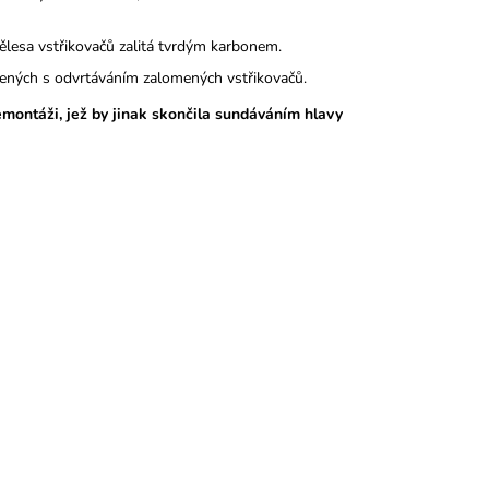
tělesa vstřikovačů zalitá tvrdým karbonem.
pojených s odvrtáváním zalomených vstřikovačů.
emontáži, jež by jinak skončila sundáváním hlavy