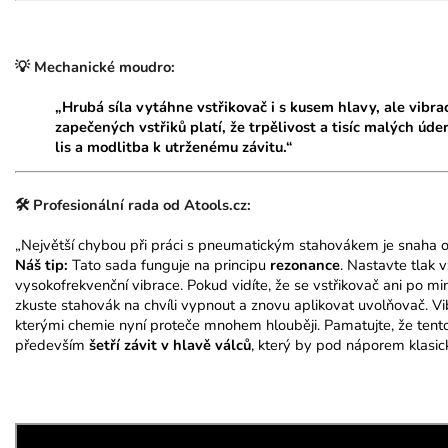
💡 Mechanické moudro:
„Hrubá síla vytáhne vstřikovač i s kusem hlavy, ale vibra
zapečených vstřiků platí, že trpělivost a tisíc malých úd
lis a modlitba k utrženému závitu.“
🛠️ Profesionální rada od Atools.cz:
„Největší chybou při práci s pneumatickým stahovákem je snaha o
Náš tip:
Tato sada funguje na principu
rezonance
. Nastavte tlak 
vysokofrekvenční vibrace. Pokud vidíte, že se vstřikovač ani po mi
zkuste stahovák na chvíli vypnout a znovu aplikovat uvolňovač. Vib
kterými chemie nyní proteče mnohem hlouběji. Pamatujte, že tento
především
šetří závit v hlavě válců
, který by pod náporem klasic