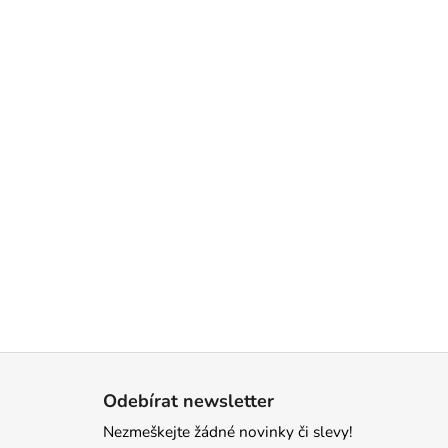
Z
á
Odebírat newsletter
p
Nezmeškejte žádné novinky či slevy!
a