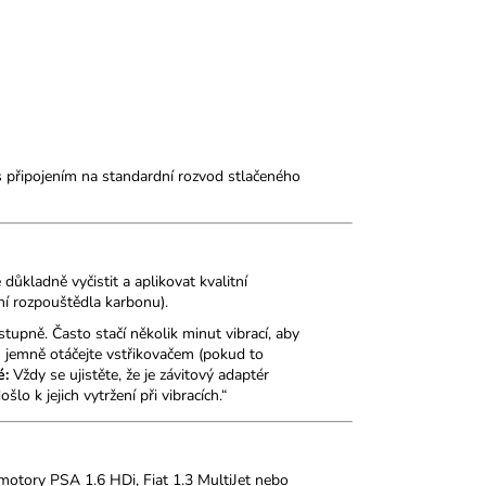
 připojením na standardní rozvod stlačeného
ůkladně vyčistit a aplikovat kvalitní
ní rozpouštědla karbonu).
upně. Často stačí několik minut vibrací, aby
u jemně otáčejte vstřikovačem (pokud to
é:
Vždy se ujistěte, že je závitový adaptér
lo k jejich vytržení při vibracích.“
motory PSA 1.6 HDi, Fiat 1.3 MultiJet nebo