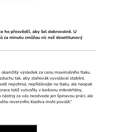
ce ho přesvědčí, aby šel dobrovolně. U
erů za minutu zmůžou víc než desetitunový
 okamžitý výsledek za cenu maximálního tlaku.
vzduchu tak, aby stahovák vyvolával stabilní,
nutě nepohnul, nepřidávejte na tlaku, ale naopak
race totiž vytvořily v karbonu mikrotrhliny,
 nástroj za vás neodvede jen špinavou práci, ale
kého reverzního kladiva mohl povolit.“