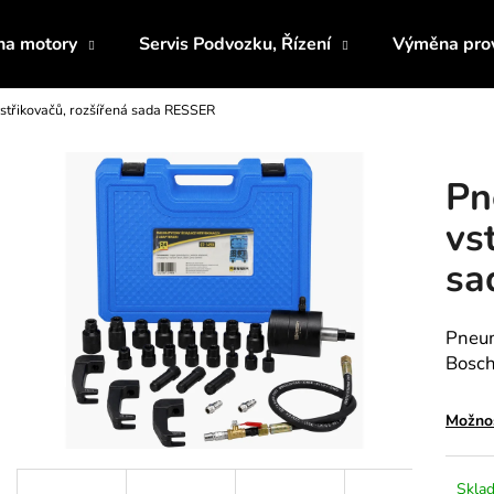
 na motory
Servis Podvozku, Řízení
Výměna prov
střikovačů, rozšířená sada RESSER
Co potřebujete najít?
Pn
HLEDAT
vs
sa
Doporučujeme
Pneum
Bosch
Možnos
UNIVERZÁLNÍ HADICE PRO
PŘÍPRAVEK NA
Sklad