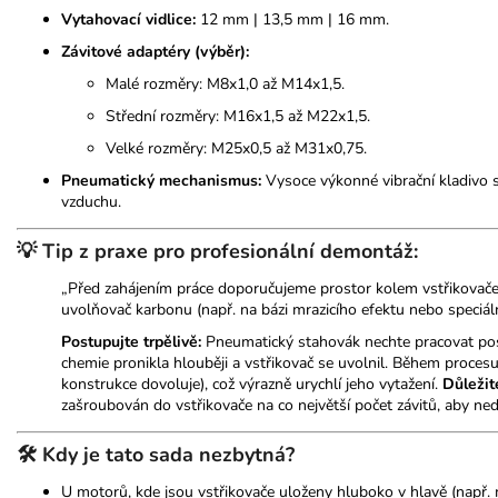
Vytahovací vidlice:
12 mm | 13,5 mm | 16 mm.
Závitové adaptéry (výběr):
Malé rozměry: M8x1,0 až M14x1,5.
Střední rozměry: M16x1,5 až M22x1,5.
Velké rozměry: M25x0,5 až M31x0,75.
Pneumatický mechanismus:
Vysoce výkonné vibrační kladivo s
vzduchu.
💡 Tip z praxe pro profesionální demontáž:
„Před zahájením práce doporučujeme prostor kolem vstřikovače d
uvolňovač karbonu (např. na bázi mrazicího efektu nebo speciál
Postupujte trpělivě:
Pneumatický stahovák nechte pracovat post
chemie pronikla hlouběji a vstřikovač se uvolnil. Během proces
konstrukce dovoluje), což výrazně urychlí jeho vytažení.
Důležit
zašroubován do vstřikovače na co největší počet závitů, aby nedoš
🛠️ Kdy je tato sada nezbytná?
U motorů, kde jsou vstřikovače uloženy hluboko v hlavě (např. 