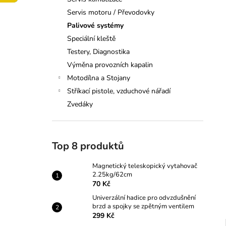
VYTAHOVAČ 2.25KG/62CM
l
Servis motoru / Převodovky
70 Kč
Palivové systémy
Speciální kleště
Testery, Diagnostika
Výměna provozních kapalin
Motodílna a Stojany
Stříkací pistole, vzduchové nářadí
Zvedáky
Top 8 produktů
Magnetický teleskopický vytahovač
2.25kg/62cm
70 Kč
Univerzální hadice pro odvzdušnění
brzd a spojky se zpětným ventilem
299 Kč