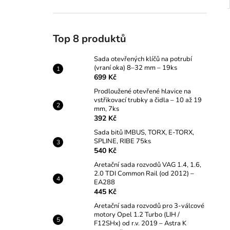
Top 8 produktů
Sada otevřených klíčů na potrubí
(vraní oka) 8–32 mm – 19ks
699 Kč
Prodloužené otevřené hlavice na
vstřikovací trubky a čidla – 10 až 19
mm, 7ks
392 Kč
Sada bitů IMBUS, TORX, E-TORX,
SPLINE, RIBE 75ks
540 Kč
Aretační sada rozvodů VAG 1.4, 1.6,
2.0 TDI Common Rail (od 2012) –
EA288
445 Kč
Aretační sada rozvodů pro 3-válcové
motory Opel 1.2 Turbo (LIH /
F12SHx) od r.v. 2019 – Astra K