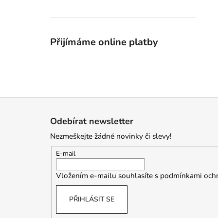
Přijímáme online platby
Z
á
Odebírat newsletter
p
Nezmeškejte žádné novinky či slevy!
a
t
E-mail
í
Vložením e-mailu souhlasíte s
podmínkami ochr
PŘIHLÁSIT SE