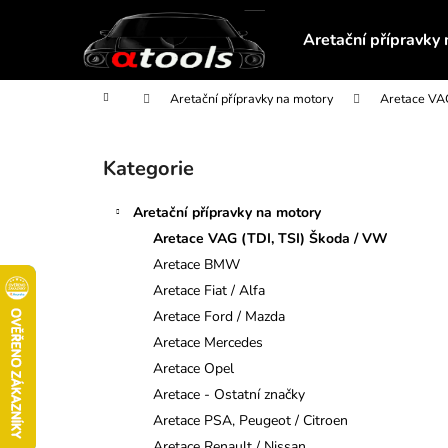
K
Přejít
na
o
Aretační přípravky
obsah
Zpět
Zpět
š
do
do
í
Domů
Aretační přípravky na motory
Aretace VAG
obchodu
obchodu
k
P
o
Kategorie
Přeskočit
s
kategorie
t
Aretační přípravky na motory
r
Aretace VAG (TDI, TSI) Škoda / VW
a
Aretace BMW
n
Aretace Fiat / Alfa
n
Aretace Ford / Mazda
í
Aretace Mercedes
p
Aretace Opel
a
Aretace - Ostatní značky
n
Aretace PSA, Peugeot / Citroen
SADA OTEVŘENÝCH KLÍČŮ NA
e
Aretace Renault / Nissan