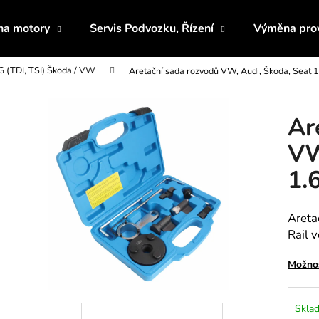
 na motory
Servis Podvozku, Řízení
Výměna prov
 (TDI, TSI) Škoda / VW
Aretační sada rozvodů VW, Audi, Škoda, Seat 1
Co potřebujete najít?
Ar
HLEDAT
VW
1.
Doporučujeme
Areta
Rail 
Možnos
PRODLOUŽENÉ OTEVŘENÉ HLAVICE
SADA BITŮ IMB
Sklad