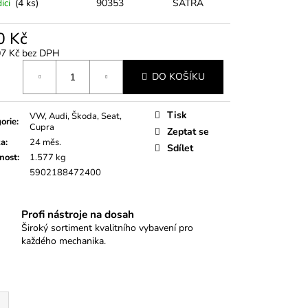
5KS
ici
(4 ks)
90353
SATRA
0 Kč
07 Kč bez DPH
á
DO KOŠÍKU
Tisk
VW, Audi, Škoda, Seat,
orie
:
Cupra
Zeptat se
ka
:
24 měs.
Sdílet
nost
:
1.577 kg
5902188472400
Profi nástroje na dosah
Široký sortiment kvalitního vybavení pro
každého mechanika.