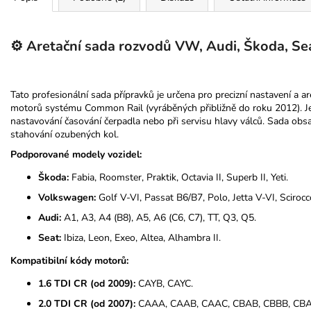
⚙️ Aretační sada rozvodů VW, Audi, Škoda, Sea
Tato profesionální sada přípravků je určena pro precizní nastavení a
motorů systému Common Rail (vyráběných přibližně do roku 2012). J
nastavování časování čerpadla nebo při servisu hlavy válců. Sada obsah
stahování ozubených kol.
Podporované modely vozidel:
Škoda:
Fabia, Roomster, Praktik, Octavia II, Superb II, Yeti.
Volkswagen:
Golf V-VI, Passat B6/B7, Polo, Jetta V-VI, Scirocco 
Audi:
A1, A3, A4 (B8), A5, A6 (C6, C7), TT, Q3, Q5.
Seat:
Ibiza, Leon, Exeo, Altea, Alhambra II.
Kompatibilní kódy motorů:
1.6 TDI CR (od 2009):
CAYB, CAYC.
2.0 TDI CR (od 2007):
CAAA, CAAB, CAAC, CBAB, CBBB, CBA