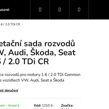
Hledat
Přihlášení
Nákupní
ozních kapalin
Servis motoru / Převodovky
Servis 
.6 / 2.0 TDi CR
košík
etační sada rozvodů
, Audi, Škoda, Seat
6 / 2.0 TDi CR
ce rozvodů pro motory 1.6 / 2.0 TDi Common
ve vozidlech VW, Audi, Seat a Škoda
ti doručení
US, TORX, E-TORX,
em - ihned k
Kód:
1310 S-
Značka: