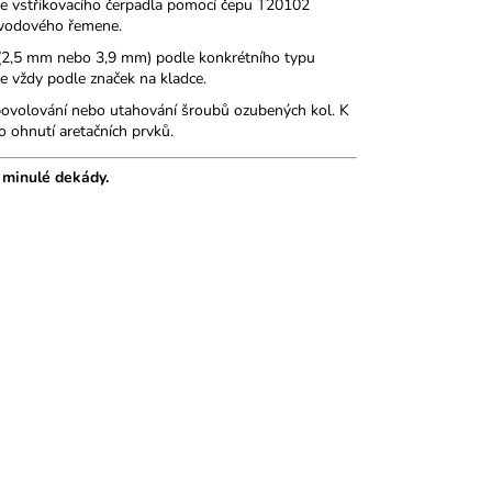
 vstřikovacího čerpadla pomocí čepu T20102
rozvodového řemene.
p (2,5 mm nebo 3,9 mm) podle konkrétního typu
e vždy podle značek na kladce.
 povolování nebo utahování šroubů ozubených kol. K
o ohnutí aretačních prvků.
 minulé dekády.