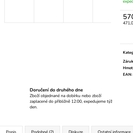
NA VSTŘIKOVACÍ TRUBKY A ČIDLA –
SPLINE, RIBE 7
exped
10 AŽ 19 MM, 7KS
540 Kč
392 Kč
57
471,
Měrn
cena:
Kateg
Záru
Hmot
EAN
:
Doručení do druhého dne
Zboží objednané na dobírku nebo zboží
zaplacené do přibližně 12:00, expedujeme týž
den.
Popis
Podobné (2)
Diskuze
Ostatní informace