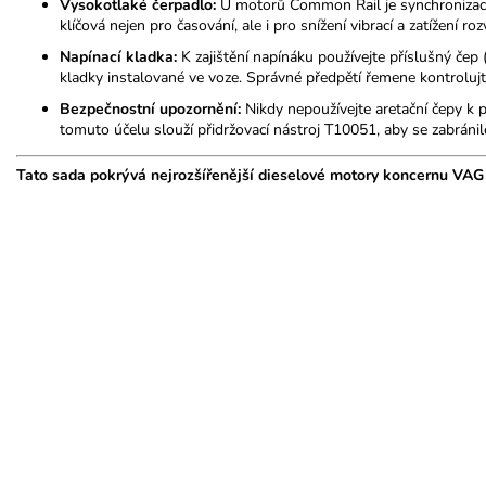
Vysokotlaké čerpadlo:
U motorů Common Rail je synchronizace
klíčová nejen pro časování, ale i pro snížení vibrací a zatížení 
Napínací kladka:
K zajištění napínáku používejte příslušný če
kladky instalované ve voze. Správné předpětí řemene kontrolujt
Bezpečnostní upozornění:
Nikdy nepoužívejte aretační čepy k
tomuto účelu slouží přidržovací nástroj T10051, aby se zabránil
Tato sada pokrývá nejrozšířenější dieselové motory koncernu VAG