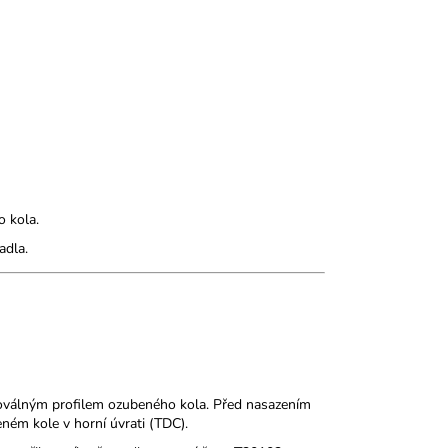
o kola.
adla.
s oválným profilem ozubeného kola. Před nasazením
beném kole v horní úvrati (TDC).