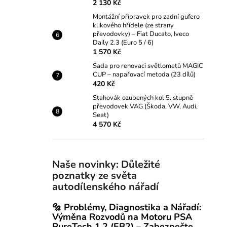
2 130 Kč
Montážní přípravek pro zadní gufero
klikového hřídele (ze strany
převodovky) – Fiat Ducato, Iveco
Daily 2.3 (Euro 5 / 6)
1 570 Kč
Sada pro renovaci světlometů MAGIC
CUP – napařovací metoda (23 dílů)
420 Kč
Stahovák ozubených kol 5. stupně
převodovek VAG (Škoda, VW, Audi,
Seat)
4 570 Kč
Naše novinky: Důležité
poznatky ze světa
autodílenského nářadí
🔩 Problémy, Diagnostika a Nářadí:
Výměna Rozvodů na Motoru PSA
PureTech 1.2 (EB2) – Zabezpečte