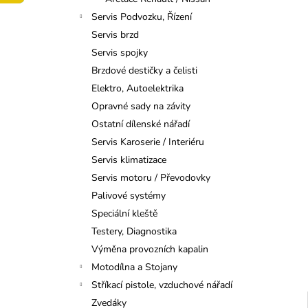
POTRUBÍ (VRANÍ OKA) 8–32 MM –
l
19KS
Servis Podvozku, Řízení
699 Kč
Servis brzd
Servis spojky
Brzdové destičky a čelisti
Elektro, Autoelektrika
Opravné sady na závity
Ostatní dílenské nářadí
Servis Karoserie / Interiéru
Servis klimatizace
Servis motoru / Převodovky
Palivové systémy
Speciální kleště
Testery, Diagnostika
Výměna provozních kapalin
Motodílna a Stojany
Stříkací pistole, vzduchové nářadí
Zvedáky