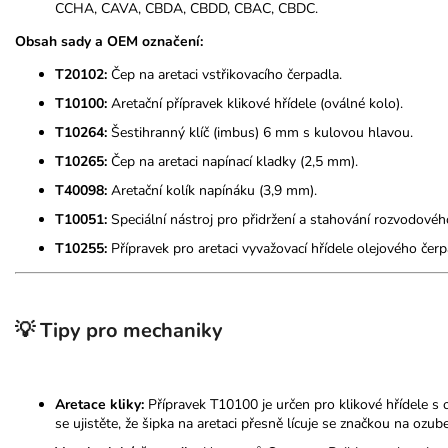
CCHA, CAVA, CBDA, CBDD, CBAC, CBDC.
Obsah sady a OEM označení:
T20102:
Čep na aretaci vstřikovacího čerpadla.
T10100:
Aretační přípravek klikové hřídele (oválné kolo).
T10264:
Šestihranný klíč (imbus) 6 mm s kulovou hlavou.
T10265:
Čep na aretaci napínací kladky (2,5 mm).
T40098:
Aretační kolík napínáku (3,9 mm).
T10051:
Speciální nástroj pro přidržení a stahování rozvodovéh
T10255:
Přípravek pro aretaci vyvažovací hřídele olejového čerp
💡 Tipy pro mechaniky
Aretace kliky:
Přípravek T10100 je určen pro klikové hřídele 
se ujistěte, že šipka na aretaci přesně lícuje se značkou na ozu