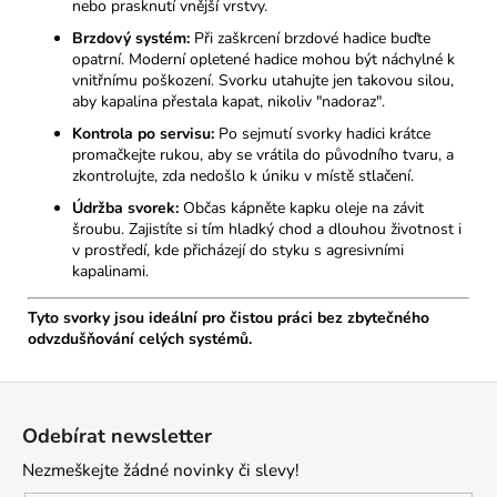
nebo prasknutí vnější vrstvy.
Brzdový systém:
Při zaškrcení brzdové hadice buďte
opatrní. Moderní opletené hadice mohou být náchylné k
vnitřnímu poškození. Svorku utahujte jen takovou silou,
aby kapalina přestala kapat, nikoliv "nadoraz".
Kontrola po servisu:
Po sejmutí svorky hadici krátce
promačkejte rukou, aby se vrátila do původního tvaru, a
zkontrolujte, zda nedošlo k úniku v místě stlačení.
Údržba svorek:
Občas kápněte kapku oleje na závit
šroubu. Zajistíte si tím hladký chod a dlouhou životnost i
v prostředí, kde přicházejí do styku s agresivními
kapalinami.
Tyto svorky jsou ideální pro čistou práci bez zbytečného
odvzdušňování celých systémů.
Z
á
Odebírat newsletter
p
Nezmeškejte žádné novinky či slevy!
a