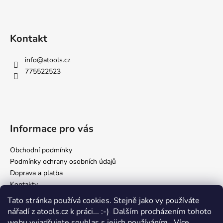
Kontakt
info
@
atools.cz
775522523
Informace pro vás
Obchodní podmínky
Podmínky ochrany osobních údajů
Doprava a platba
Kontakty
Tato stránka používá cookies. Stejně jako vy používáte
nářadí z atools.cz k práci... :-) Dalším procházením tohoto
Facebook
webu vyjadřujete souhlas s jejich používáním.. Více