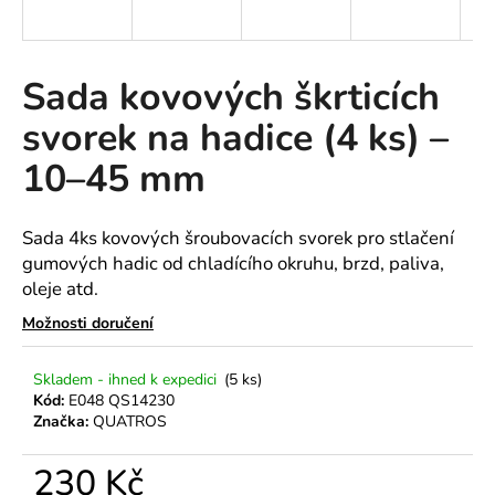
a
j
í
Sada kovových škrticích
t
svorek na hadice (4 ks) –
?
10–45 mm
Sada 4ks kovových šroubovacích svorek pro stlačení
HLEDAT
gumových hadic od chladícího okruhu, brzd, paliva,
oleje atd.
Možnosti doručení
D
o
Skladem - ihned k expedici
(5 ks)
p
Kód:
E048 QS14230
o
Značka:
QUATROS
r
u
230 Kč