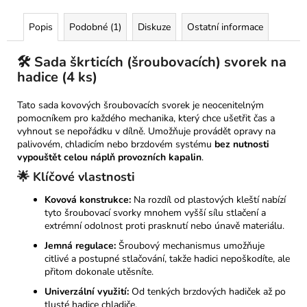
Kč
Popis
Podobné (1)
Diskuze
Ostatní informace
🛠️ Sada škrticích (šroubovacích) svorek na
hadice (4 ks)
Tato sada kovových šroubovacích svorek je neocenitelným
pomocníkem pro každého mechanika, který chce ušetřit čas a
vyhnout se nepořádku v dílně. Umožňuje provádět opravy na
palivovém, chladicím nebo brzdovém systému
bez nutnosti
vypouštět celou náplň provozních kapalin
.
🌟 Klíčové vlastnosti
Kovová konstrukce:
Na rozdíl od plastových kleští nabízí
tyto šroubovací svorky mnohem vyšší sílu stlačení a
extrémní odolnost proti prasknutí nebo únavě materiálu.
Jemná regulace:
Šroubový mechanismus umožňuje
citlivé a postupné stlačování, takže hadici nepoškodíte, ale
přitom dokonale utěsníte.
Univerzální využití:
Od tenkých brzdových hadiček až po
tlusté hadice chladiče.