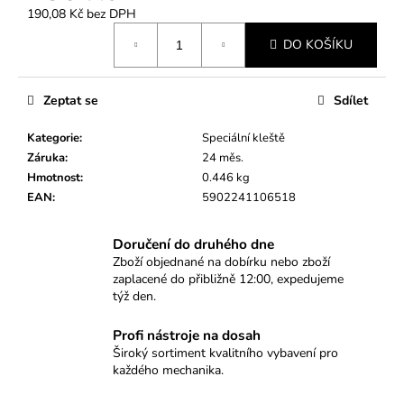
č
190,08 Kč bez DPH
u
Měrná
j
DO KOŠÍKU
cena:
e
m
e
Zeptat se
Sdílet
Kategorie
:
Speciální kleště
PŘÍPRAVEK
Záruka
:
24 měs.
NA
Hmotnost
:
0.446 kg
MONTÁŽ
EAN
:
5902241106518
PRUŽIN
VENTILŮ
(VALVETRONIC)
Doručení do druhého dne
–
BMW,
Zboží objednané na dobírku nebo zboží
MINI,
zaplacené do přibližně 12:00, expedujeme
PSA
týž den.
1.4
&
Profi nástroje na dosah
1.6
16V
Široký sortiment kvalitního vybavení pro
každého mechanika.
1
659