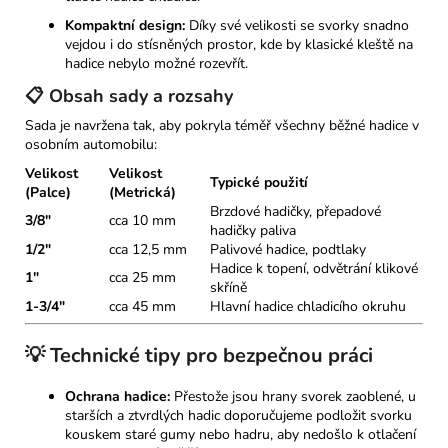
Kompaktní design:
Díky své velikosti se svorky snadno
vejdou i do stísněných prostor, kde by klasické kleště na
hadice nebylo možné rozevřít.
📋 Obsah sady a rozsahy
Sada je navržena tak, aby pokryla téměř všechny běžné hadice v
osobním automobilu:
Velikost
Velikost
Typické použití
(Palce)
(Metrická)
Brzdové hadičky, přepadové
3/8"
cca 10 mm
hadičky paliva
1/2"
cca 12,5 mm
Palivové hadice, podtlaky
Hadice k topení, odvětrání klikové
1"
cca 25 mm
skříně
1-3/4"
cca 45 mm
Hlavní hadice chladicího okruhu
💡 Technické tipy pro bezpečnou práci
Ochrana hadice:
Přestože jsou hrany svorek zaoblené, u
starších a ztvrdlých hadic doporučujeme podložit svorku
kouskem staré gumy nebo hadru, aby nedošlo k otlačení