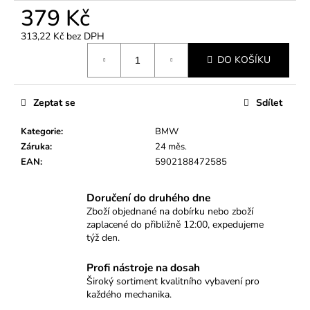
č
379 Kč
u
j
313,22 Kč bez DPH
e
Měrná
DO KOŠÍKU
m
cena:
e
Zeptat se
Sdílet
KLÍČ
NA
Kategorie
:
BMW
ZAPALOVACÍ
Záruka
:
24 měs.
SVÍČKY
EAN
:
5902188472585
12TI
HRAN
14MM
Doručení do druhého dne
112
Zboží objednané na dobírku nebo zboží
Kč
zaplacené do přibližně 12:00, expedujeme
týž den.
Profi nástroje na dosah
Široký sortiment kvalitního vybavení pro
každého mechanika.