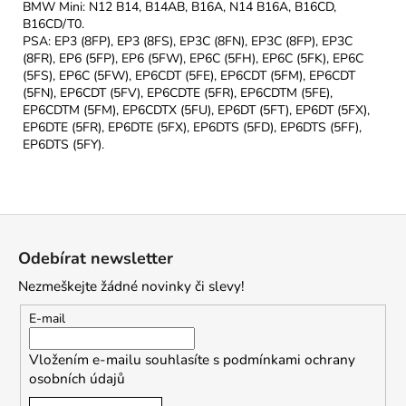
BMW Mini: N12 B14, B14AB, B16A, N14 B16A, B16CD,
B16CD/T0.
PSA: EP3 (8FP), EP3 (8FS), EP3C (8FN), EP3C (8FP), EP3C
(8FR), EP6 (5FP), EP6 (5FW), EP6C (5FH), EP6C (5FK), EP6C
(5FS), EP6C (5FW), EP6CDT (5FE), EP6CDT (5FM), EP6CDT
(5FN), EP6CDT (5FV), EP6CDTE (5FR), EP6CDTM (5FE),
EP6CDTM (5FM), EP6CDTX (5FU), EP6DT (5FT), EP6DT (5FX),
EP6DTE (5FR), EP6DTE (5FX), EP6DTS (5FD), EP6DTS (5FF),
EP6DTS (5FY).
Z
á
Odebírat newsletter
p
Nezmeškejte žádné novinky či slevy!
a
t
E-mail
í
Vložením e-mailu souhlasíte s
podmínkami ochrany
osobních údajů