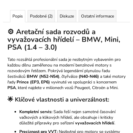
Popis
Podobné (2)
Diskuze
Ostatní informace
⚙️ Aretační sada rozvodů a
vyvažovacích hřídelí – BMW, Mini,
PSA (1.4 – 3.0)
Tato rozsáhlá profesionální sada je nezbytným vybavením pro
každou dílnu zaměřenou na moderní benzínové motory s
rozvodovým řetězem. Pokrývá legendární plynulou řadu
šestiválců
BMW (N52-N54)
, čtyřválce
(N40-N46)
a také motory
řady
Prince (EP3, EP6)
vyvinuté ve spolupráci s koncernem
PSA
, které najdete v milionech vozů Peugeot, Citroën a Mini.
🌟 Klíčové vlastnosti a univerzálnost:
Kompletní servis:
Sada řeší nejen samotné časování
vačkových a klikových hřídelí, ale obsahuje i kriticky
důležité přípravky pro seřízení
vyvažovacích hřídelí
.
Preciznost pro VVT:
Nezbytné pro motory se systémy