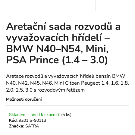
a
j
í
Aretační sada rozvodů a
t
vyvažovacích hřídelí –
?
BMW N40–N54, Mini,
PSA Prince (1.4 – 3.0)
HLEDAT
Aretace rozvodů a vyvažovacích hřídelí benzín BMW
N40, N42, N45, N46, Mini Citoen Peugeot 1.4, 1.6, 1.8,
2.0, 2.5, 3.0 s rozvodovým řetězem
D
Možnosti doručení
o
p
Skladem - ihned k expedici
(5 ks)
o
Kód:
9201 S-90113
r
Značka:
SATRA
u