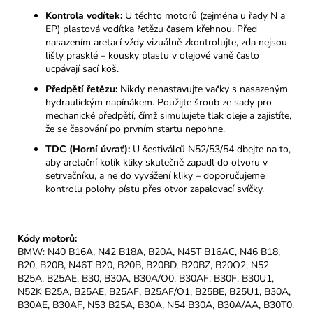
Kontrola vodítek:
U těchto motorů (zejména u řady N a
EP) plastová vodítka řetězu časem křehnou. Před
nasazením aretací vždy vizuálně zkontrolujte, zda nejsou
lišty prasklé – kousky plastu v olejové vaně často
ucpávají sací koš.
Předpětí řetězu:
Nikdy nenastavujte vačky s nasazeným
hydraulickým napínákem. Použijte šroub ze sady pro
mechanické předpětí, čímž simulujete tlak oleje a zajistíte,
že se časování po prvním startu nepohne.
TDC (Horní úvrať):
U šestiválců N52/53/54 dbejte na to,
aby aretační kolík kliky skutečně zapadl do otvoru v
setrvačníku, a ne do vyvážení kliky – doporučujeme
kontrolu polohy pístu přes otvor zapalovací svíčky.
Kódy motorů:
BMW: N40 B16A, N42 B18A, B20A, N45T B16AC, N46 B18,
B20, B20B, N46T B20, B20B, B20BD, B20BZ, B20O2, N52
B25A, B25AE, B30, B30A, B30A/O0, B30AF, B30F, B30U1,
N52K B25A, B25AE, B25AF, B25AF/O1, B25BE, B25U1, B30A,
B30AE, B30AF, N53 B25A, B30A, N54 B30A, B30A/AA, B30T0.