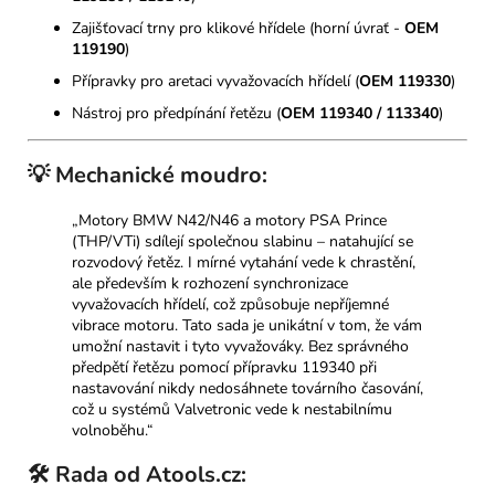
Zajišťovací trny pro klikové hřídele (horní úvrať -
OEM
119190
)
Přípravky pro aretaci vyvažovacích hřídelí (
OEM 119330
)
Nástroj pro předpínání řetězu (
OEM 119340 / 113340
)
💡 Mechanické moudro:
„Motory BMW N42/N46 a motory PSA Prince
(THP/VTi) sdílejí společnou slabinu – natahující se
rozvodový řetěz. I mírné vytahání vede k chrastění,
ale především k rozhození synchronizace
vyvažovacích hřídelí, což způsobuje nepříjemné
vibrace motoru. Tato sada je unikátní v tom, že vám
umožní nastavit i tyto vyvažováky. Bez správného
předpětí řetězu pomocí přípravku 119340 při
nastavování nikdy nedosáhnete továrního časování,
což u systémů Valvetronic vede k nestabilnímu
volnoběhu.“
🛠️ Rada od Atools.cz: