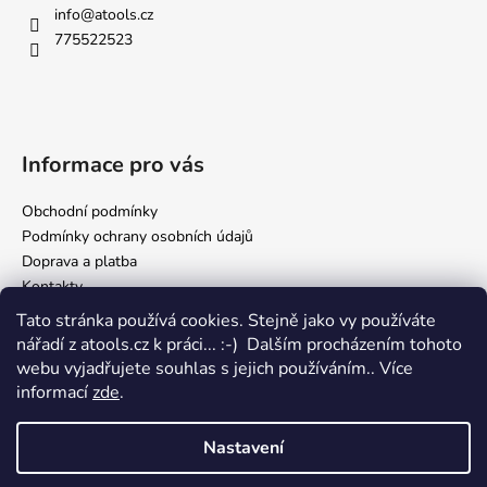
info
@
atools.cz
775522523
Informace pro vás
Obchodní podmínky
Podmínky ochrany osobních údajů
Doprava a platba
Kontakty
Tato stránka používá cookies. Stejně jako vy používáte
nářadí z atools.cz k práci... :-) Dalším procházením tohoto
Facebook
webu vyjadřujete souhlas s jejich používáním.. Více
informací
zde
.
Nastavení
Vytvořil Shoptet