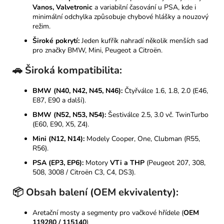
Vanos, Valvetronic
a variabilní časování u PSA, kde i
minimální odchylka způsobuje chybové hlášky a nouzový
režim.
Široké pokrytí:
Jeden kufřík nahradí několik menších sad
pro značky BMW, Mini, Peugeot a Citroën.
🚗 Široká kompatibilita:
BMW (N40, N42, N45, N46):
Čtyřválce 1.6, 1.8, 2.0 (E46,
E87, E90 a další).
BMW (N52, N53, N54):
Šestiválce 2.5, 3.0 vč. TwinTurbo
(E60, E90, X5, Z4).
Mini (N12, N14):
Modely Cooper, One, Clubman (R55,
R56).
PSA (EP3, EP6):
Motory
VTi a THP
(Peugeot 207, 308,
508, 3008 / Citroën C3, C4, DS3).
📦 Obsah balení (OEM ekvivalenty):
Aretační mosty a segmenty pro vačkové hřídele (
OEM
119280 / 115140
)