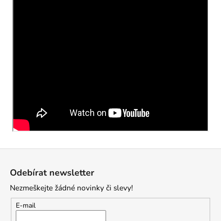
Z
á
Odebírat newsletter
p
Nezmeškejte žádné novinky či slevy!
a
t
E-mail
í