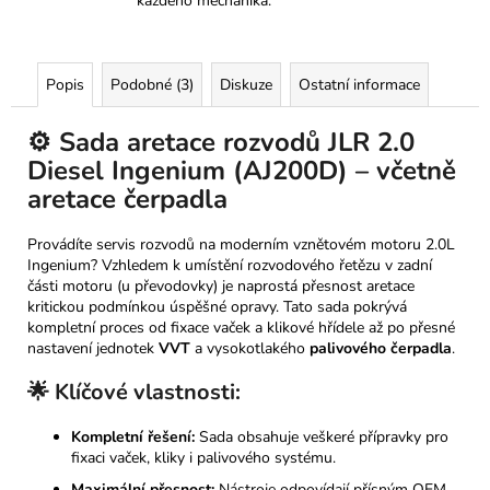
každého mechanika.
5
/
6)
1
Popis
Podobné (3)
Diskuze
Ostatní informace
570
Kč
⚙️ Sada aretace rozvodů JLR 2.0
Diesel Ingenium (AJ200D) – včetně
aretace čerpadla
Provádíte servis rozvodů na moderním vznětovém motoru 2.0L
Ingenium? Vzhledem k umístění rozvodového řetězu v zadní
části motoru (u převodovky) je naprostá přesnost aretace
kritickou podmínkou úspěšné opravy. Tato sada pokrývá
kompletní proces od fixace vaček a klikové hřídele až po přesné
nastavení jednotek
VVT
a vysokotlakého
palivového čerpadla
.
🌟 Klíčové vlastnosti:
Kompletní řešení:
Sada obsahuje veškeré přípravky pro
fixaci vaček, kliky i palivového systému.
Maximální přesnost:
Nástroje odpovídají přísným OEM