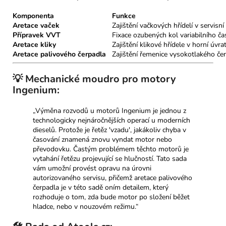
Komponenta
Funkce
Aretace vaček
Zajištění vačkových hřídelí v servisní
Přípravek VVT
Fixace ozubených kol variabilního ča
Aretace kliky
Zajištění klikové hřídele v horní úvra
Aretace palivového čerpadla
Zajištění řemenice vysokotlakého če
💡 Mechanické moudro pro motory
Ingenium:
„Výměna rozvodů u motorů Ingenium je jednou z
technologicky nejnáročnějších operací u moderních
dieselů. Protože je řetěz 'vzadu', jakákoliv chyba v
časování znamená znovu vyndat motor nebo
převodovku. Častým problémem těchto motorů je
vytahání řetězu projevující se hlučností. Tato sada
vám umožní provést opravu na úrovni
autorizovaného servisu, přičemž aretace palivového
čerpadla je v této sadě oním detailem, který
rozhoduje o tom, zda bude motor po složení běžet
hladce, nebo v nouzovém režimu.“