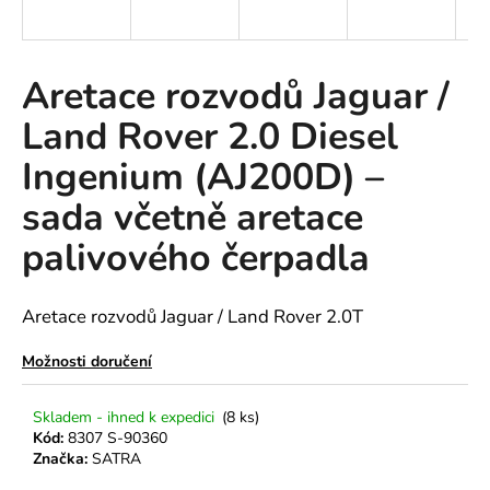
a
j
í
Aretace rozvodů Jaguar /
t
Land Rover 2.0 Diesel
?
Ingenium (AJ200D) –
sada včetně aretace
palivového čerpadla
HLEDAT
Aretace rozvodů Jaguar / Land Rover 2.0T
D
Možnosti doručení
o
p
o
Skladem - ihned k expedici
(8 ks)
Kód:
8307 S-90360
r
Značka:
SATRA
u