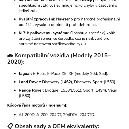
specifikacím JLR, což eliminuje riziko chyby v časování o
jediný zub.
Kvalitní zpracování:
Navrženo pro náročné profesionální
použití s vysokou odolností proti deformaci.
Klíč k palivovému systému:
Obsahuje specifický kolík
pro zajištění řemenice čerpadla, což je nezbytné pro
správné nastavení vstřikovacího cyklu.
🚗 Kompatibilní vozidla (Modely 2015–
2020):
Jaguar:
E-Pace, F-Pace, XE, XF (modely 20d, 25d).
Land Rover:
Discovery (L462), Discovery Sport (L550).
Range Rover:
Evoque (L538/L551), Sport (L494), Velar
(L560).
Kódová řada motorů (Ingenium):
AJ-200D, AJ200, 204DT, 204DTA, 204DTD.
📋 Obsah sady a OEM ekvivalenty: