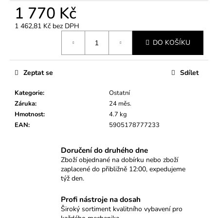
č
1 770 Kč
u
j
1 462,81 Kč bez DPH
e
Měrná
m
DO KOŠÍKU
cena:
e
Zeptat se
Sdílet
MONTÁŽNÍ
PŘÍPRAVEK
Kategorie
:
Ostatní
PRO
Záruka
:
24 měs.
ZADNÍ
Hmotnost
:
4.7 kg
GUFERO
KLIKOVÉHO
EAN
:
5905178777233
HŘÍDELE
(ZE
STRANY
Doručení do druhého dne
PŘEVODOVKY)
Zboží objednané na dobírku nebo zboží
–
zaplacené do přibližně 12:00, expedujeme
FIAT
týž den.
DUCATO,
IVECO
DAILY
Profi nástroje na dosah
2.3
Široký sortiment kvalitního vybavení pro
(EURO