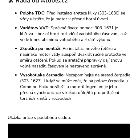
🛠️ Rada od Atools.cz:
Poloha TDC:
Před instalací aretace kliky (303-1630) se
vždy ujistěte, že je motor v přesné horní úvrati.
Variátory VVT:
Správná fixace pomocí 303-1631 je
klíčová – bez ní hrozí rozladění variabilního časování, což
vede k nestabilnímu volnoběhu a ztrátě výkonu.
Zkouška po montáži:
Po instalaci nového řetězu a
napínáku motor vždy alespoň dvakrát ručně protočte ve
směru otáčení. Pokud se aretační přípravky dají znovu
volně nasadit, časování je nastaveno správně.
Vysokotlaké čerpadlo:
Nezapomínejte na aretaci čerpadla
(303-1627). I když se může zdát, že na poloze čerpadla u
Common Railu nezáleží, u motorů Ingenium je jeho
přesná synchronizace s klikou důležitá pro potlačení
torzních kmitů v rozvodech
Ukázka práce s podobnou sadou: