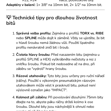
R12, R14
válců, podvozkové díly.
Adaptéry v balení:
1× 3/8" na 10mm bit, 2× 1/2" na 10mm bit.
💡 Technické tipy pro dlouhou životnost
bitů
Správná volba profilu:
Zejména u profilů
TORX vs. RIBE
nebo
SPLINE
může dojít k záměně. Vždy se ujistěte, že bit
v hlavě šroubu nemá žádnou vůli. Použití špatného
profilu nenávratně zničí bit i šroub.
Čistota hlavy šroubu:
Před nasazením bitu (zejména u
profilů SPLINE a HEX) vyškrábněte nečistoty a rez z
vnitřku šroubu. Pokud bit nedosedne až na dno, při
záběru se "vydrolí" hrany šroubu.
Rázové utahováky:
Tyto bity jsou určeny pro ruční nářadí
(ráčny). Použití s výkonným pneumatickým rázovým
utahovákem může vést k prasknutí bitu, pokud není
výslovně označen jako "IMPACT".
Kolmost při záběru:
Při povolování dlouhými 75mm bity
dbejte na to, abyste páku ráčny drželi kolmo k ose
šroubu. Dlouhé bity jsou náchylnější k ohnutí nebo