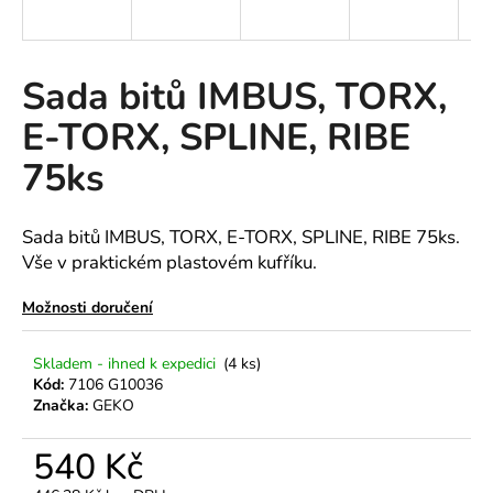
a
j
í
Sada bitů IMBUS, TORX,
t
E-TORX, SPLINE, RIBE
?
75ks
Sada bitů IMBUS, TORX, E-TORX, SPLINE, RIBE 75ks.
HLEDAT
Vše v praktickém plastovém kufříku.
Možnosti doručení
D
Skladem - ihned k expedici
(4 ks)
o
Kód:
7106 G10036
p
Značka:
GEKO
o
r
540 Kč
u