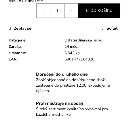
č
446,28 Kč bez DPH
Měrná
u
DO KOŠÍKU
cena:
j
e
m
Zeptat se
Sdílet
e
Kategorie
:
Ostatní dílenské nářadí
Záruka
:
24 měs.
KLÍČ
Hmotnost
:
3.342 kg
NA
ZAPALOVACÍ
EAN
:
5901477164026
SVÍČKY
12TI
HRAN
Doručení do druhého dne
14MM
Zboží objednané na dobírku nebo zboží
zaplacené do přibližně 12:00, expedujeme
112
týž den.
Kč
Profi nástroje na dosah
Široký sortiment kvalitního vybavení pro
každého mechanika.