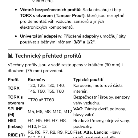
v interiéru).
Včetně bezpečnostních profilů:
Sada obsahuje i bity
TORX s otvorem (Tamper Proof)
, které jsou nezbytné
pro demontáž váh vzduchu, senzorů a jiných
elektronických komponentů.
Univerzální adaptéry:
Přiložené adaptéry umožňují bity
používat s běžnými ráčnami
3/8" a 1/2"
.
📊 Technický přehled profilů
Všechny profily jsou v sadě zastoupeny v krátkém (30 mm) i
dlouhém (75 mm) provedení.
Profil
Rozměry
Typické použití
T20, T25, T30, T40,
Karoserie, motorové části,
TORX
T45, T50, T55, T60
interiér.
TORX s
Bezpečnostní šrouby, senzory,
TT20 až TT60
otvorem
váhy vzduchu.
SPLINE
VAG:
Zámky dveří, poloosy,
M5, M6, M8, M10, M12
(M)
hlavy válců.
HEX
H4, H5, H6, H7, H8,
Brzdové třmeny, olejové vany,
(Imbus)
H10, H12
podvozky.
R5, R6, R7, R8, R9, R10,
Fiat, Alfa, Lancia:
Hlavy
RIBE (R)