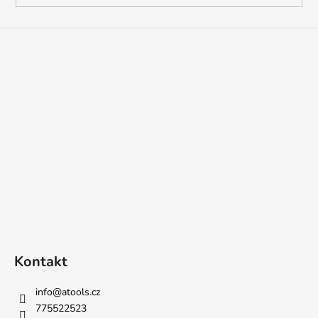
Kontakt
info
@
atools.cz
775522523