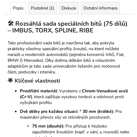
Popis
Podobné (1)
Diskuze
Ostatní informace
🛠️ Rozsáhlá sada speciálních bitů (75 dílů)
– IMBUS, TORX, SPLINE, RIBE
Tato profesionální sada bitů je navržena tak, aby pokryla
prakticky všechny speciální profily šroubů, na které můžete
narazit u moderních automobilů (zejména koncernů VAG, Fiat,
BMW či Mercedes). Díky dvěma délkám bitů a robustním
adaptérům je tato sada univerzálním řešením pro motorové
části, podvozky i interiéry.
🌟 Klíčové vlastnosti
Prvotřídní materiál:
Vyrobeno z
Chrom-Vanadiové oceli
(Cr-V)
, která zajišťuje vysokou tvrdost a odolnost proti
vyžvýkání profilu.
Dvě délky pro každou situaci:
*
30 mm (krátké):
Pro
maximální přenos síly ve stísněných prostorech.
75 mm (dlouhé):
Pro přístup k hluboko
zapuštěným šroubům (např. v sání, u rozvodů nebo