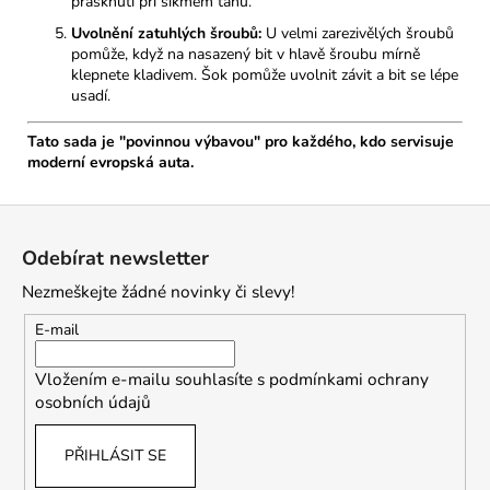
prasknutí při šikmém tahu.
Uvolnění zatuhlých šroubů:
U velmi zarezivělých šroubů
pomůže, když na nasazený bit v hlavě šroubu mírně
klepnete kladivem. Šok pomůže uvolnit závit a bit se lépe
usadí.
Tato sada je "povinnou výbavou" pro každého, kdo servisuje
moderní evropská auta.
Z
á
Odebírat newsletter
p
Nezmeškejte žádné novinky či slevy!
a
t
E-mail
í
Vložením e-mailu souhlasíte s
podmínkami ochrany
osobních údajů
PŘIHLÁSIT SE