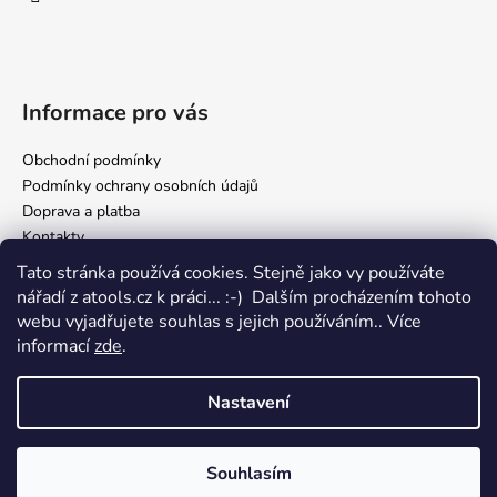
Informace pro vás
Obchodní podmínky
Podmínky ochrany osobních údajů
Doprava a platba
Kontakty
Tato stránka používá cookies. Stejně jako vy používáte
nářadí z atools.cz k práci... :-) Dalším procházením tohoto
Facebook
webu vyjadřujete souhlas s jejich používáním.. Více
informací
zde
.
Nastavení
Vytvořil Shoptet
Copyright 2026
atools.cz, internetový obchod s autodílenským
Souhlasím
nářadím
. Všechna práva vyhrazena.