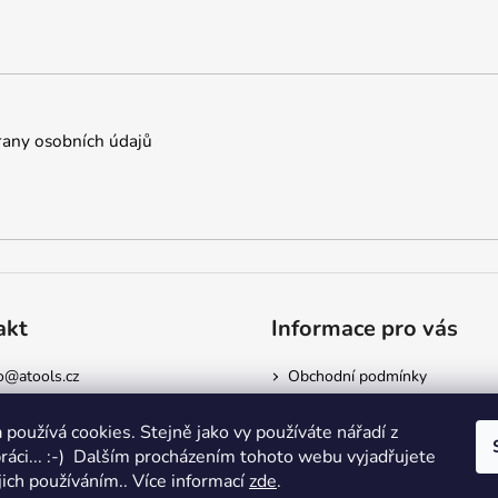
any osobních údajů
akt
Informace pro vás
o
@
atools.cz
Obchodní podmínky
5522523
Podmínky ochrany osobních ú
Doprava a platba
 používá cookies. Stejně jako vy používáte nářadí z
Kontakty
práci... :-) Dalším procházením tohoto webu vyjadřujete
jich používáním.. Více informací
zde
.