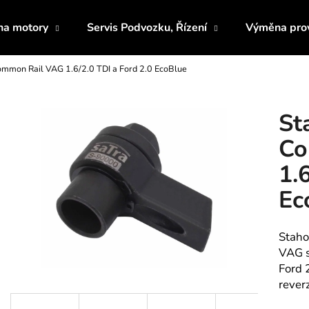
 na motory
Servis Podvozku, Řízení
Výměna prov
ommon Rail VAG 1.6/2.0 TDI a Ford 2.0 EcoBlue
Co potřebujete najít?
St
HLEDAT
Co
1.
Doporučujeme
Ec
Staho
VAG s
Ford 
rever
PRODLOUŽENÉ OTEVŘENÉ HLAVICE
SADA BITŮ IMB