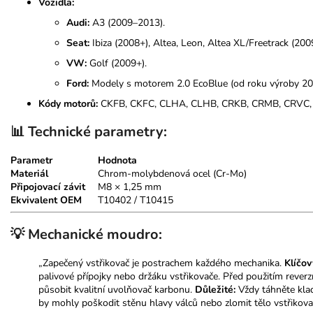
Vozidla:
Audi:
A3 (2009–2013).
Seat:
Ibiza (2008+), Altea, Leon, Altea XL/Freetrack (200
VW:
Golf (2009+).
Ford:
Modely s motorem 2.0 EcoBlue (od roku výroby 20
Kódy motorů:
CKFB, CKFC, CLHA, CLHB, CRKB, CRMB, CRVC, C
📊 Technické parametry:
Parametr
Hodnota
Materiál
Chrom-molybdenová ocel (Cr-Mo)
Připojovací závit
M8 × 1,25 mm
Ekvivalent OEM
T10402 / T10415
💡 Mechanické moudro:
„Zapečený vstřikovač je postrachem každého mechanika.
Klíčov
palivové přípojky nebo držáku vstřikovače. Před použitím reverz
působit kvalitní uvolňovač karbonu.
Důležité:
Vždy táhněte klad
by mohly poškodit stěnu hlavy válců nebo zlomit tělo vstřikova