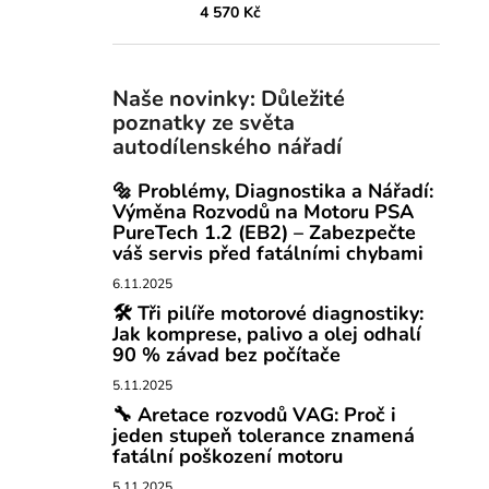
4 570 Kč
Naše novinky: Důležité
poznatky ze světa
autodílenského nářadí
🔩 Problémy, Diagnostika a Nářadí:
Výměna Rozvodů na Motoru PSA
PureTech 1.2 (EB2) – Zabezpečte
váš servis před fatálními chybami
6.11.2025
🛠️ Tři pilíře motorové diagnostiky:
Jak komprese, palivo a olej odhalí
90 % závad bez počítače
5.11.2025
🔧 Aretace rozvodů VAG: Proč i
jeden stupeň tolerance znamená
fatální poškození motoru
5.11.2025