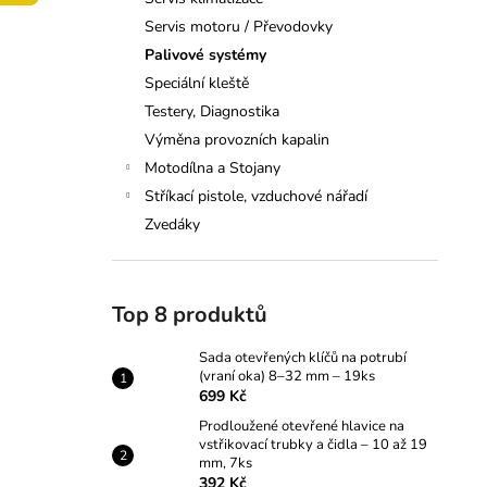
POTRUBÍ (VRANÍ OKA) 8–32 MM –
l
19KS
Servis motoru / Převodovky
699 Kč
Palivové systémy
Speciální kleště
Testery, Diagnostika
Výměna provozních kapalin
Motodílna a Stojany
Stříkací pistole, vzduchové nářadí
Zvedáky
Top 8 produktů
Sada otevřených klíčů na potrubí
(vraní oka) 8–32 mm – 19ks
699 Kč
Prodloužené otevřené hlavice na
vstřikovací trubky a čidla – 10 až 19
mm, 7ks
392 Kč