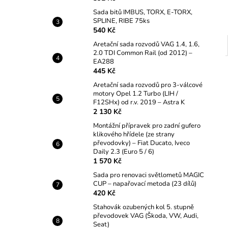
Sada bitů IMBUS, TORX, E-TORX,
SPLINE, RIBE 75ks
540 Kč
Aretační sada rozvodů VAG 1.4, 1.6,
2.0 TDI Common Rail (od 2012) –
EA288
445 Kč
Aretační sada rozvodů pro 3-válcové
motory Opel 1.2 Turbo (LIH /
F12SHx) od r.v. 2019 – Astra K
2 130 Kč
Montážní přípravek pro zadní gufero
klikového hřídele (ze strany
převodovky) – Fiat Ducato, Iveco
Daily 2.3 (Euro 5 / 6)
1 570 Kč
Sada pro renovaci světlometů MAGIC
CUP – napařovací metoda (23 dílů)
420 Kč
Stahovák ozubených kol 5. stupně
převodovek VAG (Škoda, VW, Audi,
Seat)