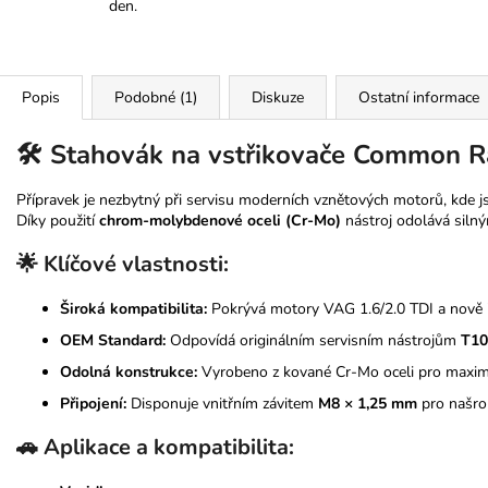
den.
Popis
Podobné (1)
Diskuze
Ostatní informace
🛠️ Stahovák na vstřikovače Common R
Přípravek je nezbytný při servisu moderních vznětových motorů, kde j
Díky použití
chrom-molybdenové oceli (Cr-Mo)
nástroj odolává silný
🌟 Klíčové vlastnosti:
Široká kompatibilita:
Pokrývá motory VAG 1.6/2.0 TDI a nově 
OEM Standard:
Odpovídá originálním servisním nástrojům
T10
Odolná konstrukce:
Vyrobeno z kované Cr-Mo oceli pro maximá
Připojení:
Disponuje vnitřním závitem
M8 × 1,25 mm
pro našrou
🚗 Aplikace a kompatibilita: