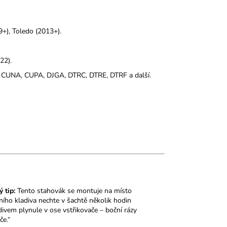
9+), Toledo (2013+).
22).
UNA, CUPA, DJGA, DTRC, DTRE, DTRF a další.
ý tip:
Tento stahovák se montuje na místo
ního kladiva nechte v šachtě několik hodin
ivem plynule v ose vstřikovače – boční rázy
če.“