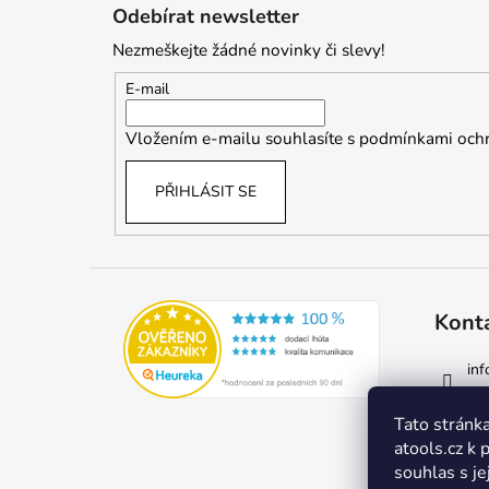
á
Odebírat newsletter
p
Nezmeškejte žádné novinky či slevy!
a
t
E-mail
í
Vložením e-mailu souhlasíte s
podmínkami ochr
PŘIHLÁSIT SE
Kont
inf
77
Tato stránka
atools.cz k 
souhlas s je