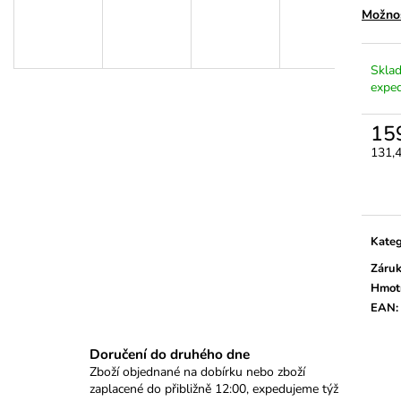
NA VSTŘIKOVACÍ TRUBKY A ČIDLA –
SPLINE, RIBE 7
Možnos
10 AŽ 19 MM, 7KS
540 Kč
392 Kč
Sklad
exped
15
131,
Měrn
cena:
Kateg
Záru
Hmot
EAN
:
Doručení do druhého dne
Zboží objednané na dobírku nebo zboží
zaplacené do přibližně 12:00, expedujeme týž