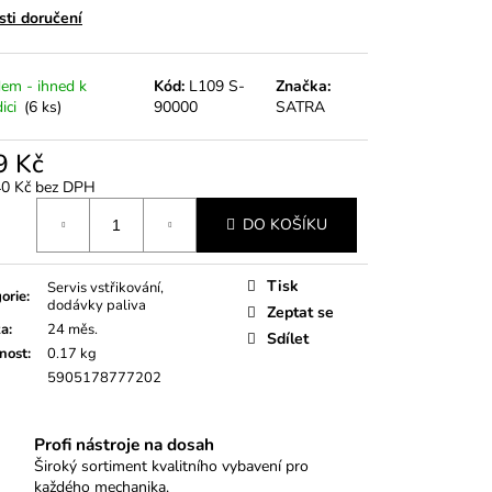
5KS
ti doručení
em - ihned k
Kód:
L109 S-
Značka:
ici
(6 ks)
90000
SATRA
9 Kč
40 Kč bez DPH
á
DO KOŠÍKU
Tisk
Servis vstřikování,
orie
:
dodávky paliva
Zeptat se
ka
:
24 měs.
Sdílet
nost
:
0.17 kg
5905178777202
Profi nástroje na dosah
Široký sortiment kvalitního vybavení pro
každého mechanika.