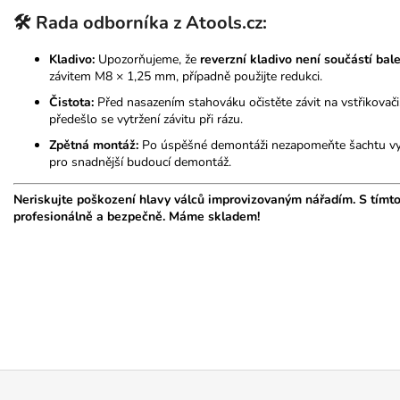
🛠️ Rada odborníka z Atools.cz:
Kladivo:
Upozorňujeme, že
reverzní kladivo není součástí bal
závitem M8 × 1,25 mm, případně použijte redukci.
Čistota:
Před nasazením stahováku očistěte závit na vstřikovač
předešlo se vytržení závitu při rázu.
Zpětná montáž:
Po úspěšné demontáži nezapomeňte šachtu vyči
pro snadnější budoucí demontáž.
Neriskujte poškození hlavy válců improvizovaným nářadím. S tím
profesionálně a bezpečně. Máme skladem!