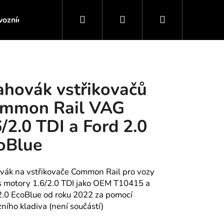
Hledat
Přihlášení
Nákupní
ozních kapalin
Servis motoru / Převodovky
Servis 
košík
ahovák vstřikovačů
mmon Rail VAG
6/2.0 TDI a Ford 2.0
oBlue
vák na vstřikovače Common Rail pro vozy
 motory 1.6/2.0 TDI jako OEM T10415 a
2.0 EcoBlue od roku 2022 za pomocí
zního kladiva (není součástí)
US, TORX, E-TORX,