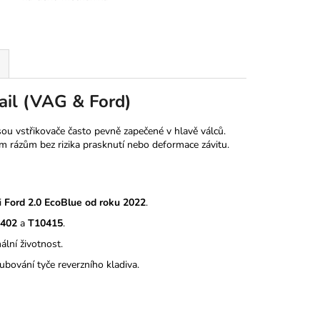
ail (VAG & Ford)
sou vstřikovače často pevně zapečené v hlavě válců.
m rázům bez rizika prasknutí nebo deformace závitu.
i
Ford 2.0 EcoBlue od roku 2022
.
402
a
T10415
.
lní životnost.
bování tyče reverzního kladiva.