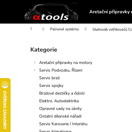
K
Přejít
na
o
Aretační přípravky
obsah
Zpět
Zpět
š
do
do
í
Domů
Palivové systémy
Stahovák vstřikovačů C
obchodu
obchodu
k
P
o
Kategorie
Přeskočit
s
kategorie
t
Aretační přípravky na motory
r
Servis Podvozku, Řízení
a
Servis brzd
n
Servis spojky
n
Brzdové destičky a čelisti
í
Elektro, Autoelektrika
p
Opravné sady na závity
a
Ostatní dílenské nářadí
n
Servis Karoserie / Interiéru
SADA OTEVŘENÝCH KLÍČŮ NA
e
Servis klimatizace