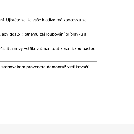
ení
. Ujistěte se, že vaše kladivo má koncovku se
i, aby došlo k plnému zašroubování přípravku a
stit a nový vstřikovač namazat keramickou pastou
to stahovákem provedete demontáž vstřikovačů