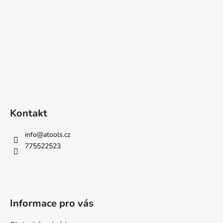
Kontakt
info
@
atools.cz
775522523
Informace pro vás