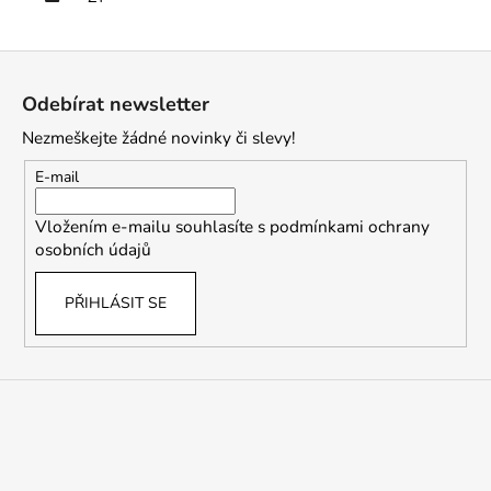
Z
á
Odebírat newsletter
p
Nezmeškejte žádné novinky či slevy!
a
t
E-mail
í
Vložením e-mailu souhlasíte s
podmínkami ochrany
osobních údajů
PŘIHLÁSIT SE