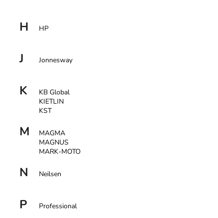
a
j
H
HP
í
t
J
?
Jonnesway
K
KB Global
KIETLIN
KST
HLEDAT
M
MAGMA
MAGNUS
MARK-MOTO
D
o
N
Neilsen
p
o
r
P
Professional
u