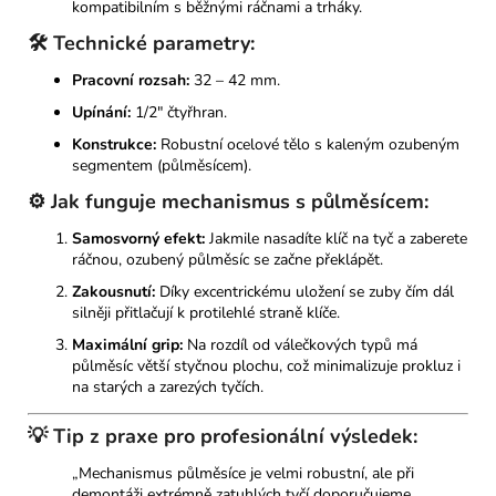
kompatibilním s běžnými ráčnami a trháky.
🛠️ Technické parametry:
Pracovní rozsah:
32 – 42 mm.
Upínání:
1/2" čtyřhran.
Konstrukce:
Robustní ocelové tělo s kaleným ozubeným
segmentem (půlměsícem).
⚙️ Jak funguje mechanismus s půlměsícem:
Samosvorný efekt:
Jakmile nasadíte klíč na tyč a zaberete
ráčnou, ozubený půlměsíc se začne překlápět.
Zakousnutí:
Díky excentrickému uložení se zuby čím dál
silněji přitlačují k protilehlé straně klíče.
Maximální grip:
Na rozdíl od válečkových typů má
půlměsíc větší styčnou plochu, což minimalizuje prokluz i
na starých a zarezých tyčích.
💡 Tip z praxe pro profesionální výsledek:
„Mechanismus půlměsíce je velmi robustní, ale při
demontáži extrémně zatuhlých tyčí doporučujeme