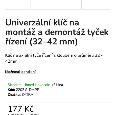
a
j
í
Univerzální klíč na
t
montáž a demontáž tyček
?
řízení (32–42 mm)
Klíč na axiální tyče řízení s kloubem o průměru 32 -
HLEDAT
42mm
Možnosti doručení
D
Skladem - ihned k expedici
(21 ks)
o
Kód:
2202 S-DMPR
p
Značka:
SATRA
o
r
177 Kč
u