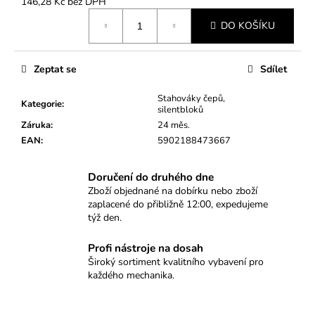
č
146,28 Kč bez DPH
Měrná
u
DO KOŠÍKU
cena:
j
e
m
Zeptat se
Sdílet
e
Stahováky čepů,
Kategorie
:
silentbloků
PROFESIONÁLNÍ
Záruka
:
24 měs.
STAHOVÁK
EAN
:
5902188473667
SILENTBLOKŮ
ULOŽENÍ
MOTORU
Doručení do druhého dne
V
Zboží objednané na dobírku nebo zboží
NÁPRAVNICI
–
zaplacené do přibližně 12:00, expedujeme
VW,
týž den.
AUDI,
ŠKODA,
Profi nástroje na dosah
SEAT
Široký sortiment kvalitního vybavení pro
3
každého mechanika.
090
Kč