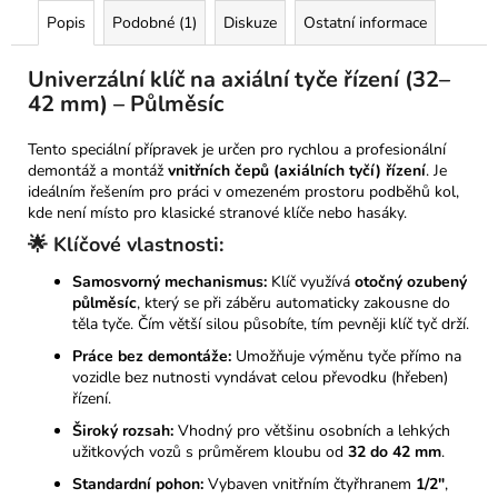
Popis
Podobné (1)
Diskuze
Ostatní informace
Univerzální klíč na axiální tyče řízení (32–
42 mm) – Půlměsíc
Tento speciální přípravek je určen pro rychlou a profesionální
demontáž a montáž
vnitřních čepů (axiálních tyčí) řízení
. Je
ideálním řešením pro práci v omezeném prostoru podběhů kol,
kde není místo pro klasické stranové klíče nebo hasáky.
🌟 Klíčové vlastnosti:
Samosvorný mechanismus:
Klíč využívá
otočný ozubený
půlměsíc
, který se při záběru automaticky zakousne do
těla tyče. Čím větší silou působíte, tím pevněji klíč tyč drží.
Práce bez demontáže:
Umožňuje výměnu tyče přímo na
vozidle bez nutnosti vyndávat celou převodku (hřeben)
řízení.
Široký rozsah:
Vhodný pro většinu osobních a lehkých
užitkových vozů s průměrem kloubu od
32 do 42 mm
.
Standardní pohon:
Vybaven vnitřním čtyřhranem
1/2"
,