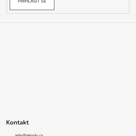
PŘIHLÁSIT SE
Kontakt
info
@
atools.cz