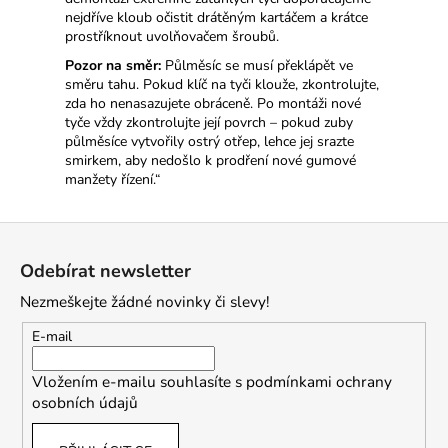
nejdříve kloub očistit drátěným kartáčem a krátce
prostříknout uvolňovačem šroubů.
Pozor na směr:
Půlměsíc se musí překlápět ve
směru tahu. Pokud klíč na tyči klouže, zkontrolujte,
zda ho nenasazujete obráceně. Po montáži nové
tyče vždy zkontrolujte její povrch – pokud zuby
půlměsíce vytvořily ostrý otřep, lehce jej srazte
smirkem, aby nedošlo k prodření nové gumové
manžety řízení.“
Z
á
Odebírat newsletter
p
Nezmeškejte žádné novinky či slevy!
a
t
E-mail
í
Vložením e-mailu souhlasíte s
podmínkami ochrany
osobních údajů