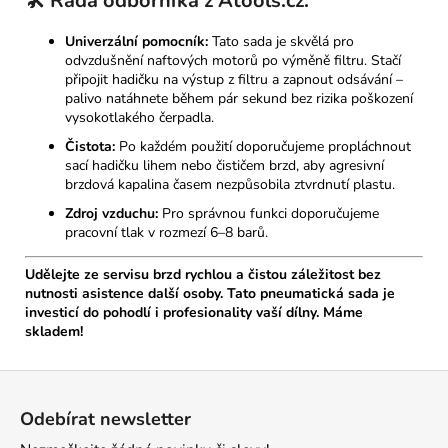
🛠️ Rada odborníka z Atools.cz:
Univerzální pomocník:
Tato sada je skvělá pro
odvzdušnění naftových motorů po výměně filtru. Stačí
připojit hadičku na výstup z filtru a zapnout odsávání –
palivo natáhnete během pár sekund bez rizika poškození
vysokotlakého čerpadla.
Čistota:
Po každém použití doporučujeme propláchnout
sací hadičku lihem nebo čističem brzd, aby agresivní
brzdová kapalina časem nezpůsobila ztvrdnutí plastu.
Zdroj vzduchu:
Pro správnou funkci doporučujeme
pracovní tlak v rozmezí 6–8 barů.
Udělejte ze servisu brzd rychlou a čistou záležitost bez
nutnosti asistence další osoby. Tato pneumatická sada je
investicí do pohodlí i profesionality vaší dílny. Máme
skladem!
Z
á
Odebírat newsletter
p