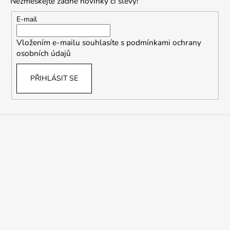
Nezmeškejte žádné novinky či slevy!
a
t
E-mail
í
Vložením e-mailu souhlasíte s
podmínkami ochrany
osobních údajů
PŘIHLÁSIT SE