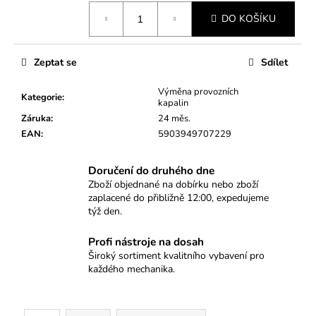
č
Měrná
u
DO KOŠÍKU
cena:
j
e
m
Zeptat se
Sdílet
e
Výměna provozních
Kategorie
:
kapalin
Záruka
:
24 měs.
TRYCHTÝŘ
PRO
EAN
:
5903949707229
PLNĚNÍ
OLEJE
S
Doručení do druhého dne
BAJONETEM
Zboží objednané na dobírku nebo zboží
A
zaplacené do přibližně 12:00, expedujeme
ADAPTÉRY
týž den.
8KS
508
Profi nástroje na dosah
Kč
Široký sortiment kvalitního vybavení pro
každého mechanika.