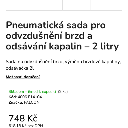
a
j
í
Pneumatická sada pro
t
odvzdušnění brzd a
?
odsávání kapalin – 2 litry
Sada na odvzdušnění brzd, výměnu brzdové kapaliny,
HLEDAT
odsávačka 2l
Možnosti doručení
D
Skladem - ihned k expedici
(2 ks)
o
Kód:
4006 F14104
Značka:
FALCON
p
o
748 Kč
r
u
618,18 Kč bez DPH