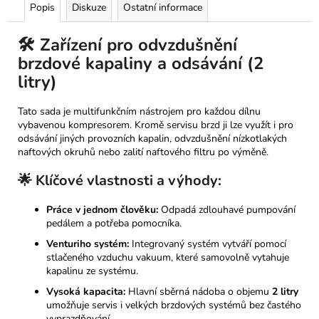
Popis
Diskuze
Ostatní informace
🛠️ Zařízení pro odvzdušnění
brzdové kapaliny a odsávání (2
litry)
Tato sada je multifunkčním nástrojem pro každou dílnu
vybavenou kompresorem. Kromě servisu brzd ji lze využít i pro
odsávání jiných provozních kapalin, odvzdušnění nízkotlakých
naftových okruhů nebo zalití naftového filtru po výměně.
🌟 Klíčové vlastnosti a výhody:
Práce v jednom člověku:
Odpadá zdlouhavé pumpování
pedálem a potřeba pomocníka.
Venturiho systém:
Integrovaný systém vytváří pomocí
stlačeného vzduchu vakuum, které samovolně vytahuje
kapalinu ze systému.
Vysoká kapacita:
Hlavní sběrná nádoba o objemu
2 litry
umožňuje servis i velkých brzdových systémů bez častého
vyprazdňování.