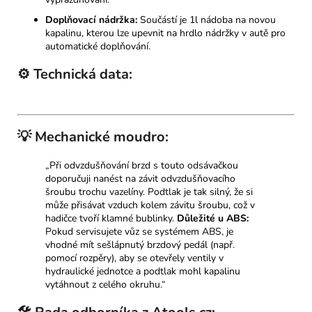
Doplňovací nádržka:
Součástí je 1l nádoba na novou
kapalinu, kterou lze upevnit na hrdlo nádržky v autě pro
automatické doplňování.
⚙️ Technická data:
💡 Mechanické moudro:
„Při odvzdušňování brzd s touto odsávačkou
doporučuji nanést na závit odvzdušňovacího
šroubu trochu vazelíny. Podtlak je tak silný, že si
může přisávat vzduch kolem závitu šroubu, což v
hadičce tvoří klamné bublinky.
Důležité u ABS:
Pokud servisujete vůz se systémem ABS, je
vhodné mít sešlápnutý brzdový pedál (např.
pomocí rozpěry), aby se otevřely ventily v
hydraulické jednotce a podtlak mohl kapalinu
vytáhnout z celého okruhu.“