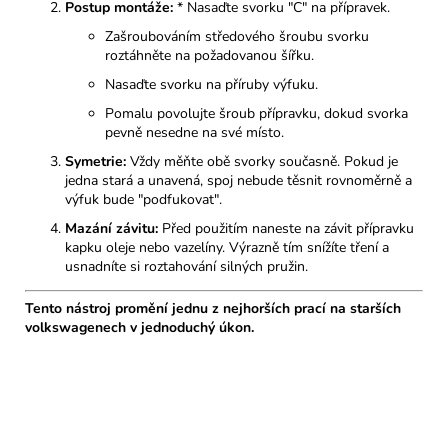
Postup montáže:
* Nasaďte svorku "C" na přípravek.
Zašroubováním středového šroubu svorku
roztáhněte na požadovanou šířku.
Nasaďte svorku na příruby výfuku.
Pomalu povolujte šroub přípravku, dokud svorka
pevně nesedne na své místo.
Symetrie:
Vždy měňte obě svorky současně. Pokud je
jedna stará a unavená, spoj nebude těsnit rovnoměrně a
výfuk bude "podfukovat".
Mazání závitu:
Před použitím naneste na závit přípravku
kapku oleje nebo vazelíny. Výrazně tím snížíte tření a
usnadníte si roztahování silných pružin.
Tento nástroj promění jednu z nejhorších prací na starších
volkswagenech v jednoduchý úkon.