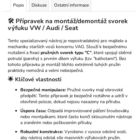
Popis
Diskuze
Ostatní informace
🛠️ Přípravek na montáž/demontáž svorek
výfuku VW / Audi / Seat
Tento specializovaný nástroj je nepostradatelný pro majitele a
mechaniky starších vozů koncernu VAG. Slouží k bezpečnému
roztažení a fixaci
pružných svorek typu "C"
, které spojují sběrné
potrubí (parohy) s prvním dílem výfuku (tzv. "kalhotami"). Bez
tohoto přípravku je montáž těchto extrémně tuhých pružin
prakticky nemožná a velmi nebezpečná.
🌟 Klíčové vlastnosti
Bezpečná manipulace:
Pružné svorky mají obrovské
předpětí. Tento přípravek je bezpečně roztáhne a udrží v
otevřené poloze, dokud nejsou nasazeny na přírubu.
Úspora času:
Odpadá improvizované páčení šroubováky
nebo montpákami, které často končí sklouznutím nástroje
a zraněním nebo poškozením příruby.
Robustní konstrukce:
Vyrobeno z vysoce odolné oceli,
aby nástroj odolal síle masivních výfukových pružin.