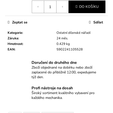
č
Měrná
u
DO KOŠÍKU
cena:
j
e
m
Zeptat se
Sdílet
e
Kategorie
:
Ostatní dílenské nářadí
Záruka
:
24 měs.
PROFESIONÁLNÍ
Hmotnost
:
0.429 kg
STAHOVÁK
EAN
:
5902241105528
SILENTBLOKŮ
ULOŽENÍ
MOTORU
Doručení do druhého dne
V
Zboží objednané na dobírku nebo zboží
NÁPRAVNICI
zaplacené do přibližně 12:00, expedujeme
–
týž den.
VW,
AUDI,
ŠKODA,
Profi nástroje na dosah
SEAT
Široký sortiment kvalitního vybavení pro
3
každého mechanika.
090
Kč