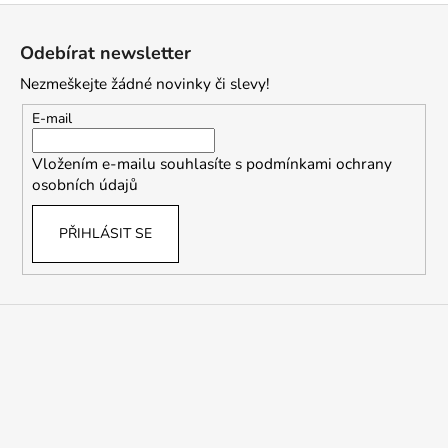
Z
á
Odebírat newsletter
p
Nezmeškejte žádné novinky či slevy!
a
t
E-mail
í
Vložením e-mailu souhlasíte s
podmínkami ochrany
osobních údajů
PŘIHLÁSIT SE