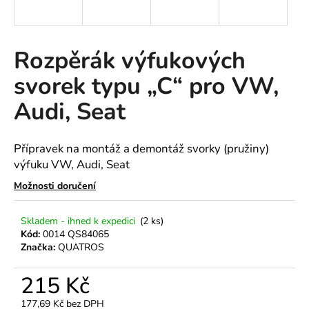
a
j
í
Rozpěrák výfukových
t
svorek typu „C“ pro VW,
?
Audi, Seat
Přípravek na montáž a demontáž svorky (pružiny)
HLEDAT
výfuku VW, Audi, Seat
Možnosti doručení
D
Skladem - ihned k expedici
(2 ks)
o
Kód:
0014 QS84065
Značka:
QUATROS
p
o
215 Kč
r
u
177,69 Kč bez DPH