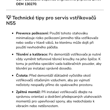
OEM 130270
.
💡 Technické tipy pro servis vstřikovačů
N55
Prevence poškození:
Použití tohoto stahováku
minimalizuje riziko poškození jemného těla vstřikovače
nebo sedla v hlavě válců, ke kterému může dojít při
použití nevhodného páčidla.
Těsnění a kalibrace:
Po demontáži vstřikovače je nutné
vždy vyměnit teflonové těsnicí kroužky na jeho špičce. K
tomu je potřeba speciální sada kalibračních pouzder, aby
těsnění po instalaci správně dosedlo.
Čistota:
Před demontáží důkladně vyčistěte okolí
vstřikovačů stlačeným vzduchem, aby po vyjmutí
nečistoty nespadly přímo do spalovacího prostoru.
Zpětná montáž:
Při instalaci vstřikovačů dbejte na
správnou orientaci a dodržení předepsaných utahovacích
momentů pro upevňovací spony, aby nedocházelo k
vibracím nebo netěsnostem.