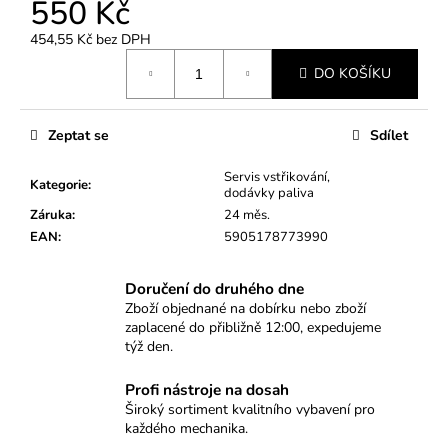
č
550 Kč
u
454,55 Kč bez DPH
j
Měrná
e
DO KOŠÍKU
cena:
m
e
Zeptat se
Sdílet
SADA
Servis vstřikování,
Kategorie
:
OTEVŘENÝCH
dodávky paliva
KLÍČŮ
Záruka
:
24 měs.
NA
EAN
:
5905178773990
POTRUBÍ
(VRANÍ
OKA)
Doručení do druhého dne
8–
32
Zboží objednané na dobírku nebo zboží
MM
zaplacené do přibližně 12:00, expedujeme
–
týž den.
19KS
699
Profi nástroje na dosah
Kč
Široký sortiment kvalitního vybavení pro
každého mechanika.