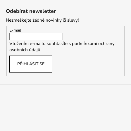
Z
á
Odebírat newsletter
p
Nezmeškejte žádné novinky či slevy!
a
t
E-mail
í
Vložením e-mailu souhlasíte s
podmínkami ochrany
osobních údajů
PŘIHLÁSIT SE