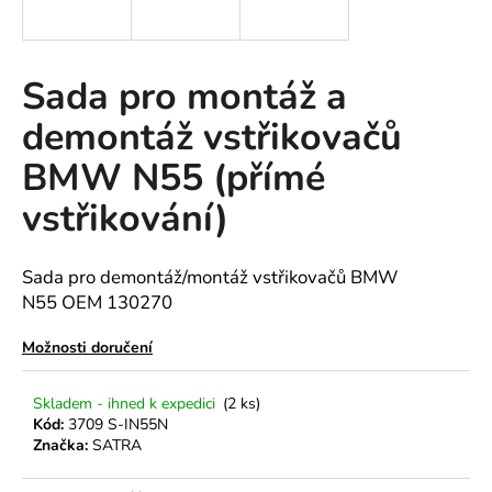
a
j
í
Sada pro montáž a
t
demontáž vstřikovačů
?
BMW N55 (přímé
vstřikování)
HLEDAT
Sada pro demontáž/montáž vstřikovačů BMW
N55
OEM 130270
D
Možnosti doručení
o
p
Skladem - ihned k expedici
(2 ks)
o
Kód:
3709 S-IN55N
r
Značka:
SATRA
u