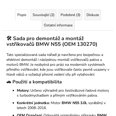
Popis
Související (2)
Podobné (3)
Diskuze
Ostatní informace
🛠️ Sada pro demontáž a montáž
vstřikovačů BMW N55 (OEM 130270)
Tato specializovaná sada nářadí je navržena pro bezpečnou a
efektivní demontáž i následnou montáž vstřikovačů paliva u
motorů BMW. Je nezbytná pro práci na moderních systémech
přímého vstřikování, kde jsou vstřikovače často pevně usazeny v
hlavě válců a vyžadují přesné vedení síly při vytahování.
🚗 Použití a kompatibilita
Motory:
Určeno výhradně pro šestiválcové řadové motory
s turbodmychadlem a přímým vstřikováním paliva.
Konkrétní jednotka:
Motor
BMW N55 3.0L
vyráběný v
letech 2008–2016.
OEM Označení:
Odpovídá originálnímu přípravku
BMW