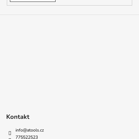
Kontakt
info
@
atools.cz
775522523