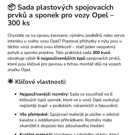
5
📦 Sada plastových spojovacích
/
prvků a sponek pro vozy Opel –
6)
300 ks
1
570
Kč
Chystáte se na opravu karoserie, výměnu podběhů nebo servis
interiéru u svého vozu Opel? Plastové příchytky a nýty jsou u
těchto vozů známé svou křehkostí – stačí jeden neopatrný
pohyb a sponka praskne. Tato praktická sada
300 kusů
obsahuje výběr
6 nejpoužívanějších typů
spojovacích prvků,
které jsou klíčové pro pevnou a tichou montáž dílů na vozech
značky Opel.
🌟 Klíčové vlastnosti:
Nejpoužívanější rozměry:
Sada se soustředí na 6
klíčových typů sponek, které se u vozů Opel vyskytují
nejčastěji (např. v podbězích, náraznících a čalounění).
Vše přehledně:
Spojovací materiál je uložen v odolné
kasetce s oddělenými přihrádkami. Rozměry máte
okamžitě k dispozici bez zdlouhavého hledání.
Kvalitní materiál:
Vyrobeno z odolného plastu, který