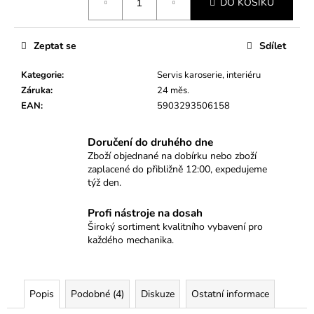
č
DO KOŠÍKU
cena:
u
j
e
Zeptat se
Sdílet
m
Kategorie
:
Servis karoserie, interiéru
e
Záruka
:
24 měs.
EAN
:
5903293506158
MONTÁŽNÍ
PŘÍPRAVEK
Doručení do druhého dne
PRO
ZADNÍ
Zboží objednané na dobírku nebo zboží
GUFERO
zaplacené do přibližně 12:00, expedujeme
KLIKOVÉHO
týž den.
HŘÍDELE
(ZE
Profi nástroje na dosah
STRANY
PŘEVODOVKY)
Široký sortiment kvalitního vybavení pro
–
každého mechanika.
FIAT
DUCATO,
IVECO
DAILY
Popis
Podobné (4)
Diskuze
Ostatní informace
2.3
(EURO