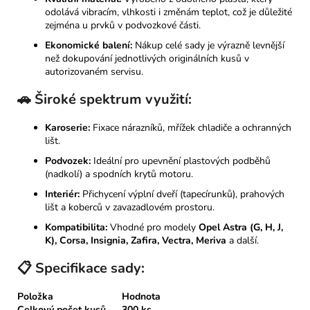
odolává vibracím, vlhkosti i změnám teplot, což je důležité
zejména u prvků v podvozkové části.
Ekonomické balení:
Nákup celé sady je výrazně levnější
než dokupování jednotlivých originálních kusů v
autorizovaném servisu.
🚗 Široké spektrum využití:
Karoserie:
Fixace nárazníků, mřížek chladiče a ochranných
lišt.
Podvozek:
Ideální pro upevnění plastových podběhů
(nadkolí) a spodních krytů motoru.
Interiér:
Přichycení výplní dveří (tapecírunků), prahových
lišt a koberců v zavazadlovém prostoru.
Kompatibilita:
Vhodné pro modely
Opel Astra (G, H, J,
K), Corsa, Insignia, Zafira, Vectra, Meriva
a další.
📋 Specifikace sady:
Položka
Hodnota
Celkový počet kusů
300 ks