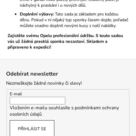
náchylný k praskání i u nových dílů.
Doplnění výbavy:
Tato sada je základem pro každou
dílnu. Pokud v ní nějaký typ sponky časem dojde, pořadač
můžete snadno doplnit novými kusy z naší nabídky.
Zajistěte svému Opelu profesionální údržbu. S touto sadou
vás už žádná prasklá sponka nezastaví. Skladem a
připraveno k expedici!
Z
á
Odebírat newsletter
p
Nezmeškejte žádné novinky či slevy!
a
t
E-mail
í
Vložením e-mailu souhlasíte s
podmínkami ochrany
osobních údajů
PŘIHLÁSIT SE