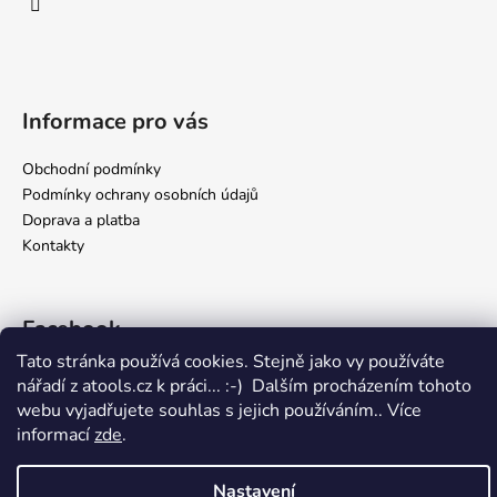
Informace pro vás
Obchodní podmínky
Podmínky ochrany osobních údajů
Doprava a platba
Kontakty
Facebook
Tato stránka používá cookies. Stejně jako vy používáte
nářadí z atools.cz k práci... :-) Dalším procházením tohoto
webu vyjadřujete souhlas s jejich používáním.. Více
Vytvořil Shoptet
informací
zde
.
Copyright 2026
atools.cz, internetový obchod s autodílenským
nářadím
. Všechna práva vyhrazena.
Nastavení