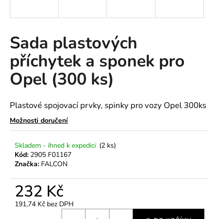
a
j
í
Sada plastových
t
příchytek a sponek pro
?
Opel (300 ks)
Plastové spojovací prvky, spinky pro vozy Opel 300ks
HLEDAT
Možnosti doručení
Skladem - ihned k expedici
(2 ks)
D
Kód:
2905 F01167
Značka:
FALCON
o
p
232 Kč
o
r
191,74 Kč bez DPH
u
Měrná