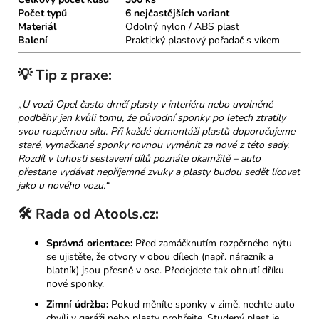
Počet typů
6 nejčastějších variant
Materiál
Odolný nylon / ABS plast
Balení
Praktický plastový pořadač s víkem
💡 Tip z praxe:
„U vozů Opel často drnčí plasty v interiéru nebo uvolněné
podběhy jen kvůli tomu, že původní sponky po letech ztratily
svou rozpěrnou sílu. Při každé demontáži plastů doporučujeme
staré, vymačkané sponky rovnou vyměnit za nové z této sady.
Rozdíl v tuhosti sestavení dílů poznáte okamžitě – auto
přestane vydávat nepříjemné zvuky a plasty budou sedět lícovat
jako u nového vozu.“
🛠️ Rada od Atools.cz:
Správná orientace:
Před zamáčknutím rozpěrného nýtu
se ujistěte, že otvory v obou dílech (např. nárazník a
blatník) jsou přesně v ose. Předejdete tak ohnutí dříku
nové sponky.
Zimní údržba:
Pokud měníte sponky v zimě, nechte auto
chvíli v garáži nebo plasty prohřejte. Studený plast je