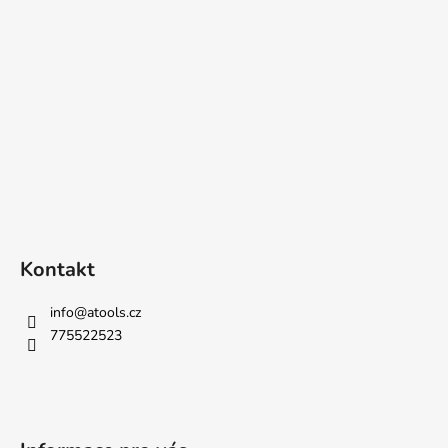
Kontakt
info
@
atools.cz
775522523