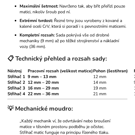
Maximální šetrnost:
Navrženo tak, aby břit přeřízl pouze
matici, nikoliv šroub pod ní.
Extrémní tvrdost:
Řezné trny jsou vyrobeny z kované a
kalené oceli CrV, která si poradí i s pevnostními maticemi.
Kompletní rozsah:
Sada pokrývá vše od drobné
mechaniky (9 mm) až po těžké strojírenství a nákladní
vozy (36 mm).
📋 Technický přehled a rozsah sady:
Nástroj
Pracovní rozsah (velikost matice)
Pohon (šestihran)
Střihač 1
9 mm – 13 mm
12 mm
Střihač 2
12 mm – 20 mm
14 mm
Střihač 3
16 mm – 29 mm
19 mm
Střihač 4
22 mm – 36 mm
21 mm
💡 Mechanické moudro:
„Každý mechanik ví, že odvrtávání nebo broušení
matice v těsném prostoru podběhu je očistec.
Střihač matic funguje na principu řízeného tlaku.