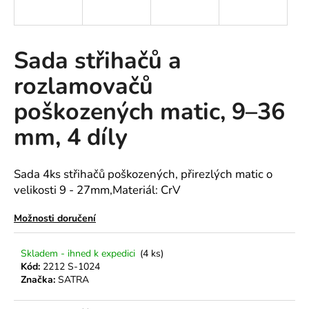
a
j
í
Sada střihačů a
t
rozlamovačů
?
poškozených matic, 9–36
mm, 4 díly
HLEDAT
Sada 4ks střihačů poškozených, přirezlých matic o
velikosti 9 - 27mm,Materiál: CrV
D
Možnosti doručení
o
p
Skladem - ihned k expedici
(4 ks)
o
Kód:
2212 S-1024
r
Značka:
SATRA
u