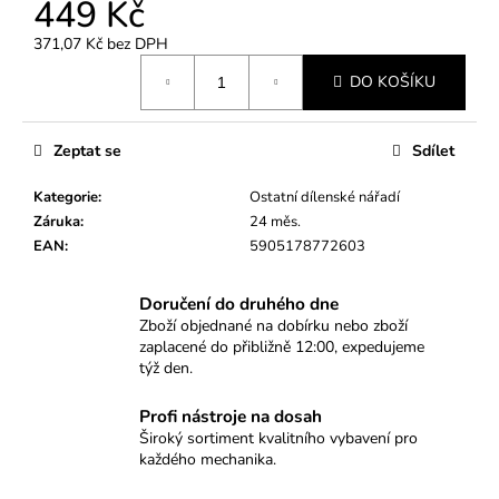
č
449 Kč
u
371,07 Kč bez DPH
j
Měrná
e
DO KOŠÍKU
cena:
m
e
Zeptat se
Sdílet
PŘÍPRAVEK
Kategorie
:
Ostatní dílenské nářadí
NA
Záruka
:
24 měs.
MONTÁŽ
ZADNÍHO
EAN
:
5905178772603
TĚSNĚNÍ,
GUFERA
Doručení do druhého dne
KLIKOVÉ
HŘÍDELE
Zboží objednané na dobírku nebo zboží
S
zaplacené do přibližně 12:00, expedujeme
IMPULZNÍM
týž den.
KROUŽKEM
VAG
Profi nástroje na dosah
1
Široký sortiment kvalitního vybavení pro
290
každého mechanika.
Kč