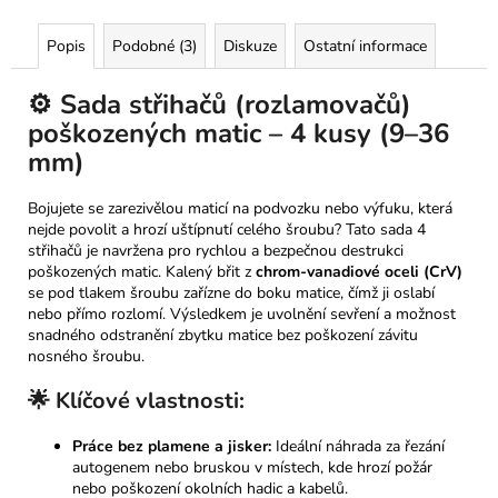
Popis
Podobné (3)
Diskuze
Ostatní informace
⚙️ Sada střihačů (rozlamovačů)
poškozených matic – 4 kusy (9–36
mm)
Bojujete se zarezivělou maticí na podvozku nebo výfuku, která
nejde povolit a hrozí uštípnutí celého šroubu? Tato sada 4
střihačů je navržena pro rychlou a bezpečnou destrukci
poškozených matic. Kalený břit z
chrom-vanadiové oceli (CrV)
se pod tlakem šroubu zařízne do boku matice, čímž ji oslabí
nebo přímo rozlomí. Výsledkem je uvolnění sevření a možnost
snadného odstranění zbytku matice bez poškození závitu
nosného šroubu.
🌟 Klíčové vlastnosti:
Práce bez plamene a jisker:
Ideální náhrada za řezání
autogenem nebo bruskou v místech, kde hrozí požár
nebo poškození okolních hadic a kabelů.