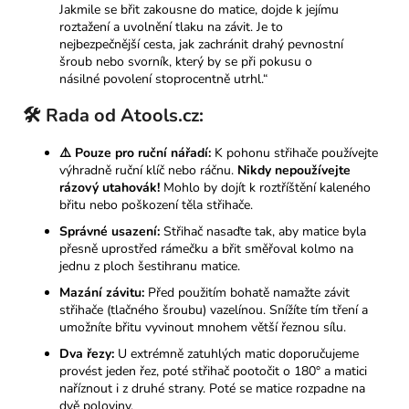
Jakmile se břit zakousne do matice, dojde k jejímu
roztažení a uvolnění tlaku na závit. Je to
nejbezpečnější cesta, jak zachránit drahý pevnostní
šroub nebo svorník, který by se při pokusu o
násilné povolení stoprocentně utrhl.“
🛠️ Rada od Atools.cz:
⚠️ Pouze pro ruční nářadí:
K pohonu střihače používejte
výhradně ruční klíč nebo ráčnu.
Nikdy nepoužívejte
rázový utahovák!
Mohlo by dojít k roztříštění kaleného
břitu nebo poškození těla střihače.
Správné usazení:
Střihač nasaďte tak, aby matice byla
přesně uprostřed rámečku a břit směřoval kolmo na
jednu z ploch šestihranu matice.
Mazání závitu:
Před použitím bohatě namažte závit
střihače (tlačného šroubu) vazelínou. Snížíte tím tření a
umožníte břitu vyvinout mnohem větší řeznou sílu.
Dva řezy:
U extrémně zatuhlých matic doporučujeme
provést jeden řez, poté střihač pootočit o 180° a matici
naříznout i z druhé strany. Poté se matice rozpadne na
dvě poloviny.