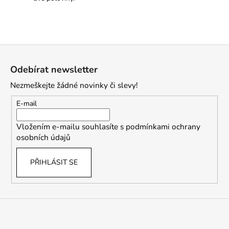
Z
á
Odebírat newsletter
p
Nezmeškejte žádné novinky či slevy!
a
t
E-mail
í
Vložením e-mailu souhlasíte s
podmínkami ochrany
osobních údajů
PŘIHLÁSIT SE