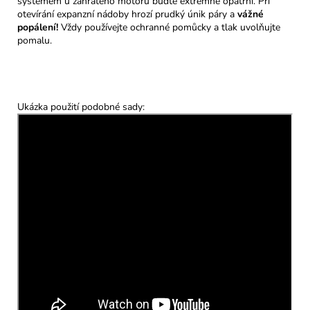
systémem u zahřátého motoru buďte extrémně opatrní. Při
otevírání expanzní nádoby hrozí prudký únik páry a
vážné
popálení!
Vždy používejte ochranné pomůcky a tlak uvolňujte
pomalu.
Ukázka použití podobné sady: