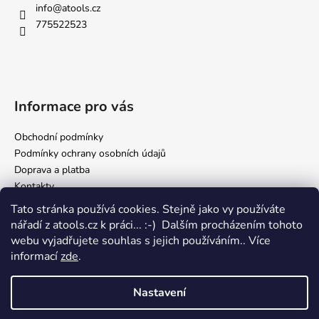
info
@
atools.cz
775522523
Informace pro vás
Obchodní podmínky
Podmínky ochrany osobních údajů
Doprava a platba
Kontakty
Tato stránka používá cookies. Stejně jako vy používáte
nářadí z atools.cz k práci... :-) Dalším procházením tohoto
Facebook
webu vyjadřujete souhlas s jejich používáním.. Více
informací
zde
.
Nastavení
Vytvořil Shoptet