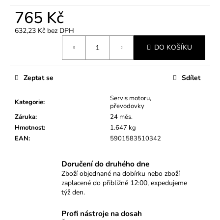
č
u
765 Kč
j
632,23 Kč bez DPH
e
Měrná
m
DO KOŠÍKU
cena:
e
Zeptat se
Sdílet
SADA
PRO
Servis motoru,
RENOVACI
Kategorie
:
převodovky
SVĚTLOMETŮ
MAGIC
Záruka
:
24 měs.
CUP
Hmotnost
:
1.647 kg
–
EAN
:
5901583510342
NAPAŘOVACÍ
METODA
(23
Doručení do druhého dne
DÍLŮ)
Zboží objednané na dobírku nebo zboží
420
zaplacené do přibližně 12:00, expedujeme
Kč
týž den.
Profi nástroje na dosah