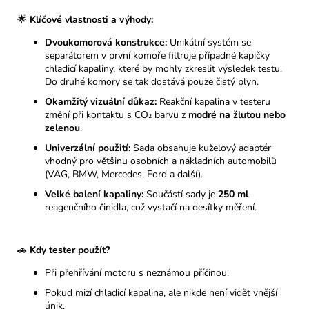
🌟
Klíčové vlastnosti a výhody:
Dvoukomorová konstrukce:
Unikátní systém se
separátorem v první komoře filtruje případné kapičky
chladicí kapaliny, které by mohly zkreslit výsledek testu.
Do druhé komory se tak dostává pouze čistý plyn.
Okamžitý vizuální důkaz:
Reakční kapalina v testeru
změní při kontaktu s CO₂ barvu z
modré na žlutou nebo
zelenou
.
Univerzální použití:
Sada obsahuje kuželový adaptér
vhodný pro většinu osobních a nákladních automobilů
(VAG, BMW, Mercedes, Ford a další).
Velké balení kapaliny:
Součástí sady je
250 ml
reagenčního činidla, což vystačí na desítky měření.
🚗
Kdy tester použít?
Při přehřívání motoru s neznámou příčinou.
Pokud mizí chladicí kapalina, ale nikde není vidět vnější
únik.