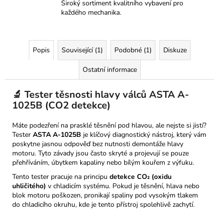
Široký sortiment kvalitního vybavení pro
každého mechanika.
Popis
Související (1)
Podobné (1)
Diskuze
Ostatní informace
🔬 Tester těsnosti hlavy válců ASTA A-
1025B (CO2 detekce)
Máte podezření na prasklé těsnění pod hlavou, ale nejste si jistí?
Tester
ASTA A-1025B
je klíčový diagnostický nástroj, který vám
poskytne jasnou odpověď bez nutnosti demontáže hlavy
motoru. Tyto závady jsou často skryté a projevují se pouze
přehříváním, úbytkem kapaliny nebo bílým kouřem z výfuku.
Tento tester pracuje na principu
detekce CO₂ (oxidu
uhličitého)
v chladicím systému. Pokud je těsnění, hlava nebo
blok motoru poškozen, pronikají spaliny pod vysokým tlakem
do chladicího okruhu, kde je tento přístroj spolehlivě zachytí.