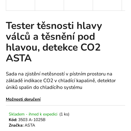
a
j
í
Tester těsnosti hlavy
t
válců a těsnění pod
?
hlavou, detekce CO2
ASTA
HLEDAT
Sada na zjistění netěsností v pístním prostoru na
základě indikace CO2 v chladící kapalině, detektor
úniků spalin do chladícího systému
D
o
Možnosti doručení
p
o
Skladem - ihned k expedici
(1 ks)
r
Kód:
3503 A-1025B
u
Značka:
ASTA