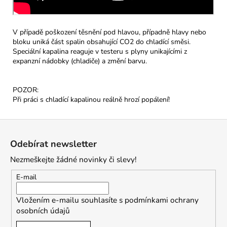
V případě poškození těsnění pod hlavou, případně hlavy nebo
bloku uniká část spalin obsahující CO2 do chladící směsi.
Speciální kapalina reaguje v testeru s plyny unikajícími z
expanzní nádobky (chladiče) a změní barvu.
POZOR:
Při práci s chladící kapalinou reálně hrozí popálení!
Z
á
Odebírat newsletter
p
Nezmeškejte žádné novinky či slevy!
a
t
E-mail
í
Vložením e-mailu souhlasíte s
podmínkami ochrany
osobních údajů