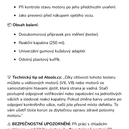
Při kontrole stavu motoru po jeho předchozím uvaření.
Jako prevenci před nákupem ojetého vozu.
📦
Obsah balení:
Dvoukomorový přípravek pro měření (tester).
Reakční kapalina (250 ml).
Univerzální gumový kuželový adaptér.
Odolný plastový kufřík.
💡
Technický tip od Atools.cz:
„Díky citlivosti tohoto testeru
můžete u vidlicových motorů (V6, V8) nebo motorů se
samostatnými hlavami zjistit, která strana je vadná. Stačí
postupně odpojovat vstřikování nebo zapalování na jednotlivých
válcích a sledovat reakci kapaliny. Pokud změna barvy ustane po
odpojení konkrétního válce, našli jste přesné místo defektu. To
vám ušetří tisíce korun za zbytečnou opravu zdravé poloviny
motoru.“
⚠️
BEZPEČNOSTNÍ UPOZORNĚNÍ:
Při práci s chladicím