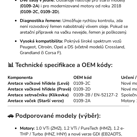
Dvě sady v jedné:
Obsahuje nástroje pro starší modely
(
0109-2A
) i pro modernizované motory od roku 2018
(
0109-2C, 0109-2D
).
Diagnostika řemene:
Umožňuje rychlou kontrolu, zda
není rozvodový řemen nabobtnalý vlivem oleje. Pokud se
aretační přípravek na vačku nevejde, řemen je poškozený.
Vysoká kompatibilita:
Pokrývá široké spektrum vozů
Peugeot, Citroën, Opel a DS (včetně modelů Crossland,
Grandland či Corsa F).
📊 Technické specifikace a OEM kódy:
Komponenta
OEM kód
Určení 
Aretace vačkové hřídele (Levá)
0109-2C
Nové mo
Aretace vačkové hřídele (Pravá)
0109-2D
Nové mo
Aretace setrvačníku (Klikovka)
0109-2B / EN-52127-2
Společn
Aretace vaček (Starší verze)
0109-2A
Motory 1
🚗 Podporované modely (výběr):
Motory:
1.0 VTi (ZMZ), 1.2 VTi / PureTech (HMZ), 1.2 e-
THP / Turbo (HNZ, HNY) a nové verze GDI (EB2ADTS,