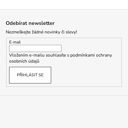
Z
á
Odebírat newsletter
p
Nezmeškejte žádné novinky či slevy!
a
t
E-mail
í
Vložením e-mailu souhlasíte s
podmínkami ochrany
osobních údajů
PŘIHLÁSIT SE