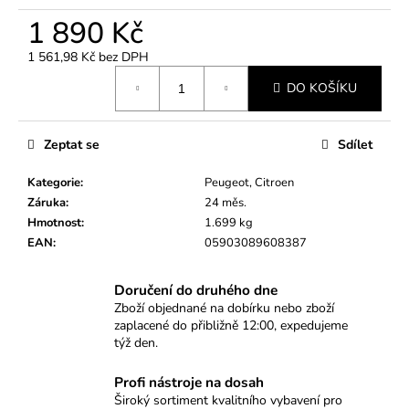
č
u
1 890 Kč
j
1 561,98 Kč bez DPH
e
Měrná
m
DO KOŠÍKU
cena:
e
Zeptat se
Sdílet
MAGNETICKÝ
TELESKOPICKÝ
Kategorie
:
Peugeot, Citroen
VYTAHOVAČ
2.25KG/62CM
Záruka
:
24 měs.
Hmotnost
:
1.699 kg
70
Kč
EAN
:
05903089608387
Doručení do druhého dne
Zboží objednané na dobírku nebo zboží
zaplacené do přibližně 12:00, expedujeme
týž den.
Profi nástroje na dosah
Široký sortiment kvalitního vybavení pro