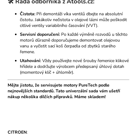
🛠️ Rada odborníka z Atools.cz:
Čistota:
Při demontáži víka ventilů dbejte na absolutní
čistotu. Jakákoliv nečistota v olejové lázni může poškodit
citlivé ventily variabilního časování (VVT).
Servisní doporučení:
Po každé výměně rozvodů u těchto
motorů důrazně doporučujeme demontovat olejovou
vanu a vyčistit sací koš čerpadla od zbytků starého
řemene.
Utahování:
Vždy používejte nové šrouby řemenice klikové
hřídele a dodržujte výrobcem předepsaný úhlový dotah
(momentový klíč + úhloměr).
Mějte jistotu, že servisujete motory PureTech podle
nejnovějších standardů. Tato univerzální sada vám ušetří
nákup několika dílčích přípravků. Máme skladem!
CITROEN
: