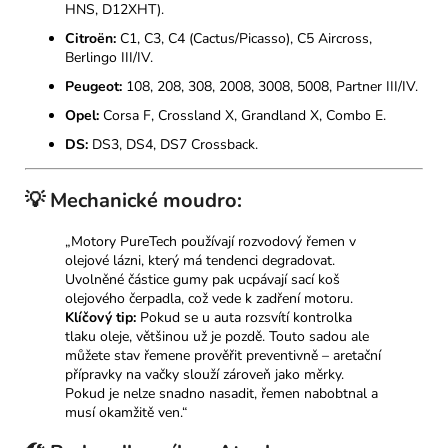
HNS, D12XHT).
Citroën:
C1, C3, C4 (Cactus/Picasso), C5 Aircross,
Berlingo III/IV.
Peugeot:
108, 208, 308, 2008, 3008, 5008, Partner III/IV.
Opel:
Corsa F, Crossland X, Grandland X, Combo E.
DS:
DS3, DS4, DS7 Crossback.
💡 Mechanické moudro:
„Motory PureTech používají rozvodový řemen v
olejové lázni, který má tendenci degradovat.
Uvolněné částice gumy pak ucpávají sací koš
olejového čerpadla, což vede k zadření motoru.
Klíčový tip:
Pokud se u auta rozsvítí kontrolka
tlaku oleje, většinou už je pozdě. Touto sadou ale
můžete stav řemene prověřit preventivně – aretační
přípravky na vačky slouží zároveň jako měrky.
Pokud je nelze snadno nasadit, řemen nabobtnal a
musí okamžitě ven.“