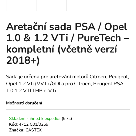
a
j
í
Aretační sada PSA / Opel
t
1.0 & 1.2 VTi / PureTech –
?
kompletní (včetně verzí
2018+)
HLEDAT
Sada je určena pro aretování motorů Citroen, Peugeot,
Opel 1.2 Vti (VVT) /GDI a pro Citroen, Peugeot PSA
1.0 1.2 VTI THP e-VTi
D
o
Možnosti doručení
p
o
Skladem - ihned k expedici
(5 ks)
r
Kód:
4712 C01/0269
u
Značka:
CASTEX