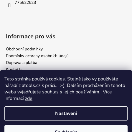
775522523
Informace pro vás
Obchodní podmínky
Podmínky ochrany osobních údajů
Doprava a platba
Kontakty
Tato stránka používá cookies. Stejně jako vy používáte
nářadí z atools.cz k práci... :-) Dalším procházením tohoto
Facebook
webu vyjadřujete souhlas s jejich používáním.. Více
informací
zde
.
Nastavení
Vytvořil Shoptet
Copyright 2026
atools.cz, internetový obchod s autodílenským