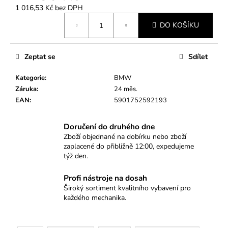
č
1 016,53 Kč bez DPH
u
Měrná
j
DO KOŠÍKU
cena:
e
m
e
Zeptat se
Sdílet
Kategorie
:
BMW
SADA
Záruka
:
24 měs.
NA
EAN
:
5901752592193
OPRAVU
DEFEKTU
PNEUMATIK,
Doručení do druhého dne
27KS
Zboží objednané na dobírku nebo zboží
149
zaplacené do přibližně 12:00, expedujeme
Kč
týž den.
Profi nástroje na dosah
Široký sortiment kvalitního vybavení pro
každého mechanika.