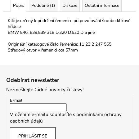
Popis
Podobné (1)
Diskuze
Ostatní informace
Klíč je určený k přidržení řemenice při povolování šroubu klikové
hřídele
BMW E46, E39,E39 318 D,320 D,520 D a jiné
Originální katalogové číslo řemenice: 11 23 2 247 565
Středový otvor v řemenici cca 57mm
Z
á
Odebírat newsletter
p
Nezmeškejte žádné novinky či slevy!
a
t
E-mail
í
Vložením e-mailu souhlasíte s
podmínkami ochrany
osobních údajů
PŘIHLÁSIT SE