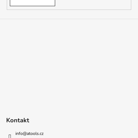
Kontakt
info
@
atools.cz