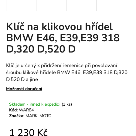
a
j
í
Klíč na klikovou hřídel
t
BMW E46, E39,E39 318
?
D,320 D,520 D
Klíč je určený k přidržení řemenice při povolování
HLEDAT
šroubu klikové hřídele BMW E46, E39,E39 318 D,320
D,520 D a jiné
Možnosti doručení
D
o
Skladem - ihned k expedici
(1 ks)
p
Kód:
WAR84
o
Značka:
MARK-MOTO
r
u
1 230 Kč