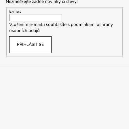
Nezmeškejte žádné novinky či slevy!
a
t
E-mail
í
Vložením e-mailu souhlasíte s
podmínkami ochrany
osobních údajů
PŘIHLÁSIT SE