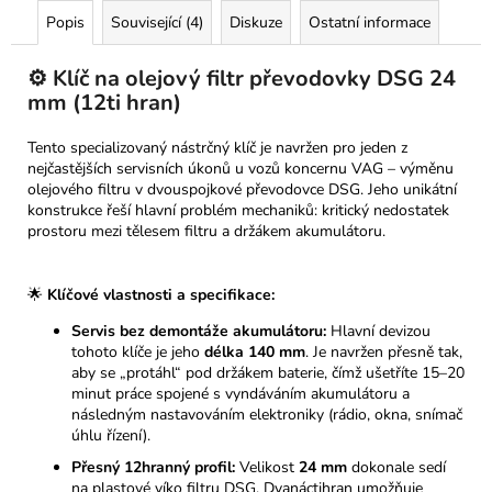
Popis
Související (4)
Diskuze
Ostatní informace
⚙️ Klíč na olejový filtr převodovky DSG 24
mm (12ti hran)
Tento specializovaný nástrčný klíč je navržen pro jeden z
nejčastějších servisních úkonů u vozů koncernu VAG – výměnu
olejového filtru v dvouspojkové převodovce DSG. Jeho unikátní
konstrukce řeší hlavní problém mechaniků: kritický nedostatek
prostoru mezi tělesem filtru a držákem akumulátoru.
🌟
Klíčové vlastnosti a specifikace:
Servis bez demontáže akumulátoru:
Hlavní devizou
tohoto klíče je jeho
délka 140 mm
. Je navržen přesně tak,
aby se „protáhl“ pod držákem baterie, čímž ušetříte 15–20
minut práce spojené s vyndáváním akumulátoru a
následným nastavováním elektroniky (rádio, okna, snímač
úhlu řízení).
Přesný 12hranný profil:
Velikost
24 mm
dokonale sedí
na plastové víko filtru DSG. Dvanáctihran umožňuje