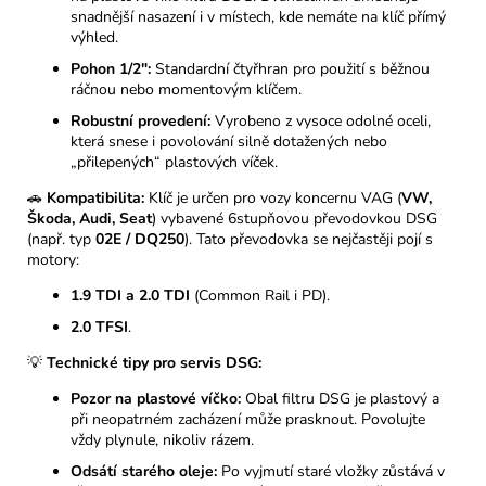
snadnější nasazení i v místech, kde nemáte na klíč přímý
výhled.
Pohon 1/2":
Standardní čtyřhran pro použití s běžnou
ráčnou nebo momentovým klíčem.
Robustní provedení:
Vyrobeno z vysoce odolné oceli,
která snese i povolování silně dotažených nebo
„přilepených“ plastových víček.
🚗
Kompatibilita:
Klíč je určen pro vozy koncernu VAG (
VW,
Škoda, Audi, Seat
) vybavené 6stupňovou převodovkou DSG
(např. typ
02E / DQ250
). Tato převodovka se nejčastěji pojí s
motory:
1.9 TDI a 2.0 TDI
(Common Rail i PD).
2.0 TFSI
.
💡
Technické tipy pro servis DSG:
Pozor na plastové víčko:
Obal filtru DSG je plastový a
při neopatrném zacházení může prasknout. Povolujte
vždy plynule, nikoliv rázem.
Odsátí starého oleje:
Po vyjmutí staré vložky zůstává v