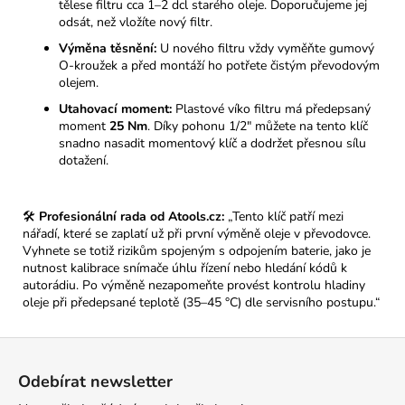
tělese filtru cca 1–2 dcl starého oleje. Doporučujeme jej
odsát, než vložíte nový filtr.
Výměna těsnění:
U nového filtru vždy vyměňte gumový
O-kroužek a před montáží ho potřete čistým převodovým
olejem.
Utahovací moment:
Plastové víko filtru má předepsaný
moment
25 Nm
. Díky pohonu 1/2" můžete na tento klíč
snadno nasadit momentový klíč a dodržet přesnou sílu
dotažení.
🛠️
Profesionální rada od Atools.cz:
„Tento klíč patří mezi
nářadí, které se zaplatí už při první výměně oleje v převodovce.
Vyhnete se totiž rizikům spojeným s odpojením baterie, jako je
nutnost kalibrace snímače úhlu řízení nebo hledání kódů k
autorádiu. Po výměně nezapomeňte provést kontrolu hladiny
oleje při předepsané teplotě (35–45 °C) dle servisního postupu.“
Z
á
Odebírat newsletter
p