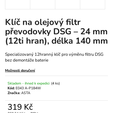
a
j
í
Klíč na olejový filtr
t
převodovky DSG – 24 mm
?
(12ti hran), délka 140 mm
Specializovaný 12hranný klíč pro výměnu filtru DSG
HLEDAT
bez demontáže baterie
Možnosti doručení
D
Skladem - ihned k expedici
(4 ks)
o
Kód:
E043 A-P184W
p
Značka:
ASTA
o
r
319 Kč
u