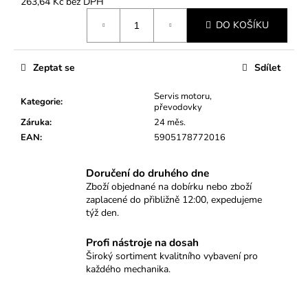
č
263,64 Kč bez DPH
Měrná
u
DO KOŠÍKU
cena:
j
e
m
Zeptat se
Sdílet
e
Servis motoru,
Kategorie
:
převodovky
KLÍČ
Záruka
:
24 měs.
NA
EAN
:
5905178772016
ŘEMENICI
KLIKOVÉ
HŘÍDELE
Doručení do druhého dne
VAG
Zboží objednané na dobírku nebo zboží
1.4,
1.6,
zaplacené do přibližně 12:00, expedujeme
2.0
týž den.
320
Kč
Profi nástroje na dosah
Široký sortiment kvalitního vybavení pro
každého mechanika.