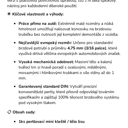
verzí s plastovou povrchovou úpravou), což z ní dělá špičkový
nástroj pro každodenní dílenské použití.
🌟
Klíčové vlastnosti a výhody:
Práce přímo na autě:
Extrémně malé rozměry a nízká
hmotnost umožňují nalisovat koncovku na brzdovou
trubičku bez nutnosti její kompletní demontáže z vozidla.
Nejčastější evropský rozměr:
Určeno pro standardní
brzdové potrubí o průměru
4.75 mm (3/16 palce)
, které
využívá drtivá většina evropských automobilových značek.
Vysoká mechanická odolnost:
Masivní tělo a kalený
tvářecí trn si hravě poradí s ocelovými, měděnými,
mosaznými i hliníkovými trubkami o síle stěny až do 1
mm.
Garantovaný standard DIN:
Vytváří precizní
konvexní/duté pertly, které přesně odpovídají továrním
specifikacím a zajišťují 100% těsnost brzdového systému
pod vysokým tlakem.
📋
Obsah sady:
1ks pertlovací mini kleště / tělo lisu