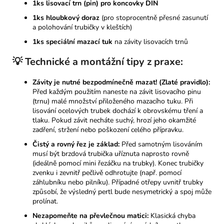
1ks lisovací trn (pin) pro koncovky DIN
1ks hloubkový doraz
(pro stoprocentně přesné zasunutí
a polohování trubičky v kleštích)
1ks speciální mazací tuk
na závity lisovacích trnů
💡
Technické a montážní tipy z praxe:
Závity je nutné bezpodmínečně mazat! (Zlaté pravidlo):
Před každým použitím naneste na závit lisovacího pinu
(trnu) malé množství přiloženého mazacího tuku. Při
lisování ocelových trubek dochází k obrovskému tření a
tlaku. Pokud závit necháte suchý, hrozí jeho okamžité
zadření, stržení nebo poškození celého přípravku.
Čistý a rovný řez je základ:
Před samotným lisováním
musí být brzdová trubička uříznuta naprosto rovně
(ideálně pomocí mini řezáčku na trubky). Konec trubičky
zvenku i zevnitř pečlivě odhrotujte (např. pomocí
záhlubníku nebo pilníku). Případné otřepy uvnitř trubky
způsobí, že výsledný pertl bude nesymetrický a spoj může
prolínat.
Nezapomeňte na převlečnou matici:
Klasická chyba