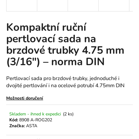
a
j
í
Kompaktní ruční
t
pertlovací sada na
?
brzdové trubky 4.75 mm
(3/16") – norma DIN
HLEDAT
Pertlovací sada pro brzdové trubky, jednoduché i
dvojité pertlování i na ocelové potrubí 4.75mm DIN
D
Možnosti doručení
o
p
Skladem - ihned k expedici
(2 ks)
o
Kód:
8908 A-ROG202
r
Značka:
ASTA
u