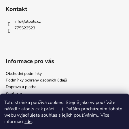
Kontakt
info
@
atools.cz
775522523
Informace pro vás
Obchodní podmínky
Podmínky ochrany osobních údajů
Doprava a platba
Kontakty
Tato stránka používá cookies. Stejně jako vy používáte
nářadí z atools.cz k práci... :-) Dalším procházením tohoto
Facebook
webu vyjadřujete souhlas s jejich používáním.. Více
informací
zde
.