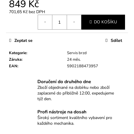
č
849 Kč
u
701,65 Kč bez DPH
j
Měrná
e
DO KOŠÍKU
cena:
m
e
Zeptat se
Sdílet
PROFESIONÁLNÍ
Kategorie
:
Servis brzd
12HRANNÝ
Záruka
:
24 měs.
KLÍČ
NA
EAN
:
5902188473957
ZAPALOVACÍ
SVÍČKY
Doručení do druhého dne
SATRA
(18
Zboží objednané na dobírku nebo zboží
MM)
zaplacené do přibližně 12:00, expedujeme
–
týž den.
S
MAGNETEM
Profi nástroje na dosah
355
Široký sortiment kvalitního vybavení pro
Kč
každého mechanika.