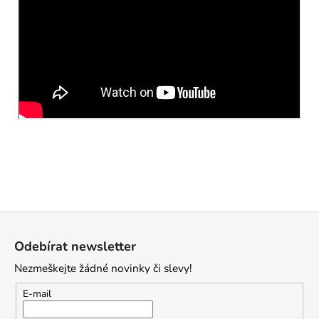
Z
á
Odebírat newsletter
p
Nezmeškejte žádné novinky či slevy!
a
t
E-mail
í