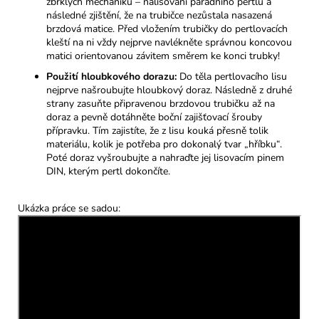
zbrklých mechaniků – nalisování parádního pertlu a
následné zjištění, že na trubičce nezůstala nasazená
brzdová matice. Před vložením trubičky do pertlovacích
kleští na ni vždy nejprve navlékněte správnou koncovou
matici orientovanou závitem směrem ke konci trubky!
Použití hloubkového dorazu:
Do těla pertlovacího lisu
nejprve našroubujte hloubkový doraz. Následně z druhé
strany zasuňte připravenou brzdovou trubičku až na
doraz a pevně dotáhněte boční zajišťovací šrouby
přípravku. Tím zajistíte, že z lisu kouká přesně tolik
materiálu, kolik je potřeba pro dokonalý tvar „hříbku“.
Poté doraz vyšroubujte a nahraďte jej lisovacím pinem
DIN, kterým pertl dokončíte.
Ukázka práce se sadou: