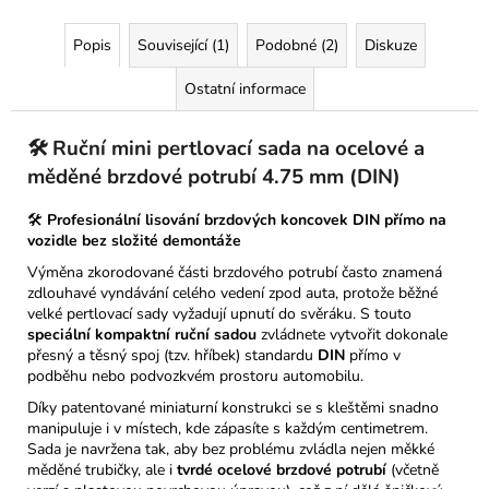
Popis
Související (1)
Podobné (2)
Diskuze
Ostatní informace
🛠️ Ruční mini pertlovací sada na ocelové a
měděné brzdové potrubí 4.75 mm (DIN)
🛠️
Profesionální lisování brzdových koncovek DIN přímo na
vozidle bez složité demontáže
Výměna zkorodované části brzdového potrubí často znamená
zdlouhavé vyndávání celého vedení zpod auta, protože běžné
velké pertlovací sady vyžadují upnutí do svěráku. S touto
speciální kompaktní ruční sadou
zvládnete vytvořit dokonale
přesný a těsný spoj (tzv. hříbek) standardu
DIN
přímo v
podběhu nebo podvozkvém prostoru automobilu.
Díky patentované miniaturní konstrukci se s kleštěmi snadno
manipuluje i v místech, kde zápasíte s každým centimetrem.
Sada je navržena tak, aby bez problému zvládla nejen měkké
měděné trubičky, ale i
tvrdé ocelové brzdové potrubí
(včetně