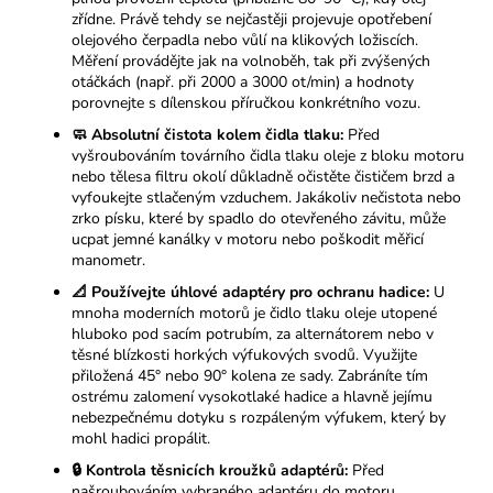
zřídne. Právě tehdy se nejčastěji projevuje opotřebení
olejového čerpadla nebo vůlí na klikových ložiscích.
Měření provádějte jak na volnoběh, tak při zvýšených
otáčkách (např. při 2000 a 3000 ot/min) a hodnoty
porovnejte s dílenskou příručkou konkrétního vozu.
🧼 Absolutní čistota kolem čidla tlaku:
Před
vyšroubováním továrního čidla tlaku oleje z bloku motoru
nebo tělesa filtru okolí důkladně očistěte čističem brzd a
vyfoukejte stlačeným vzduchem. Jakákoliv nečistota nebo
zrko písku, které by spadlo do otevřeného závitu, může
ucpat jemné kanálky v motoru nebo poškodit měřicí
manometr.
📐 Používejte úhlové adaptéry pro ochranu hadice:
U
mnoha moderních motorů je čidlo tlaku oleje utopené
hluboko pod sacím potrubím, za alternátorem nebo v
těsné blízkosti horkých výfukových svodů. Využijte
přiložená 45° nebo 90° kolena ze sady. Zabráníte tím
ostrému zalomení vysokotlaké hadice a hlavně jejímu
nebezpečnému dotyku s rozpáleným výfukem, který by
mohl hadici propálit.
🔒 Kontrola těsnicích kroužků adaptérů:
Před
našroubováním vybraného adaptéru do motoru