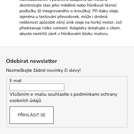
zkontrolujte stav jeho měděné nebo hliníkové těsnicí
podložky (či integrovaného o-kroužku). Při tlaku oleje,
zejména u testování převodovek, může i drobná
netěsnost způsobit silný únik oleje na horký motor, což
představuje riziko vznícení. Adaptéry dotahujte s citem,
abyste nestrhli závit v hliníkovém bloku motoru.
Z
á
Odebírat newsletter
p
Nezmeškejte žádné novinky či slevy!
a
t
E-mail
í
Vložením e-mailu souhlasíte s
podmínkami ochrany
osobních údajů
PŘIHLÁSIT SE