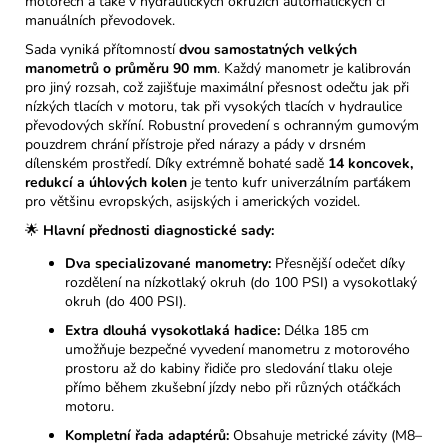
motorech a také v hydraulických okruzích automatických či
manuálních převodovek.
Sada vyniká přítomností
dvou samostatných velkých
manometrů o průměru 90 mm
. Každý manometr je kalibrován
pro jiný rozsah, což zajišťuje maximální přesnost odečtu jak při
nízkých tlacích v motoru, tak při vysokých tlacích v hydraulice
převodových skříní. Robustní provedení s ochranným gumovým
pouzdrem chrání přístroje před nárazy a pády v drsném
dílenském prostředí. Díky extrémně bohaté sadě
14 koncovek,
redukcí a úhlových kolen
je tento kufr univerzálním parťákem
pro většinu evropských, asijských i amerických vozidel.
🌟
Hlavní přednosti diagnostické sady:
Dva specializované manometry:
Přesnější odečet díky
rozdělení na nízkotlaký okruh (do 100 PSI) a vysokotlaký
okruh (do 400 PSI).
Extra dlouhá vysokotlaká hadice:
Délka 185 cm
umožňuje bezpečné vyvedení manometru z motorového
prostoru až do kabiny řidiče pro sledování tlaku oleje
přímo během zkušební jízdy nebo při různých otáčkách
motoru.
Kompletní řada adaptérů:
Obsahuje metrické závity (M8–