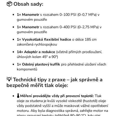
📦
Obsah sady:
1× Manometr
s rozsahem 0–100 PSI (0–0,7 MPa) v
gumovém pouzdře
1× Manometr
s rozsahem 0–400 PSI (0–2,75 MPa) v
gumovém pouzdře
1× Vysokotlaká flexibilní hadice
o délce 185 cm
zakončená rychlospojkou
14× Adaptér a redukce
(včetně přímých prodloužení,
úhlových kolen 45° a 90°)
1× Odolný plastový kufřík
pro přehledné uložení všech
komponentů
💡
Technické tipy z praxe – jak správně a
bezpečně měřit tlak oleje:
🌡️ Měření provádějte vždy při provozní teplotě:
Tlak
oleje za studena je kvůli vysoké viskozitě (hustotě) oleje
vždy podstatně vyšší a může maskovat vážné opotřebení
motoru. Aby byla diagnostika správná, zahřejte motor na
plnou provozní teplotu (přibližně 80–90 °C), kdy olej