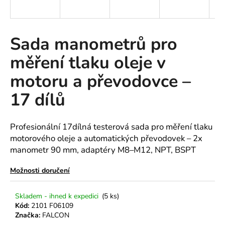
a
j
í
Sada manometrů pro
t
měření tlaku oleje v
?
motoru a převodovce –
17 dílů
HLEDAT
Profesionální 17dílná testerová sada pro měření tlaku
motorového oleje a automatických převodovek – 2x
manometr 90 mm, adaptéry M8–M12, NPT, BSPT
D
o
Možnosti doručení
p
o
Skladem - ihned k expedici
(5 ks)
r
Kód:
2101 F06109
u
Značka:
FALCON