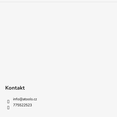
Kontakt
info
@
atools.cz
775522523