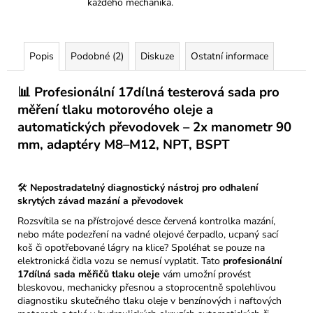
každého mechanika.
Kč
Popis
Podobné (2)
Diskuze
Ostatní informace
📊 Profesionální 17dílná testerová sada pro
měření tlaku motorového oleje a
automatických převodovek – 2x manometr 90
mm, adaptéry M8–M12, NPT, BSPT
🛠️
Nepostradatelný diagnostický nástroj pro odhalení
skrytých závad mazání a převodovek
Rozsvítila se na přístrojové desce červená kontrolka mazání,
nebo máte podezření na vadné olejové čerpadlo, ucpaný sací
koš či opotřebované lágry na klice? Spoléhat se pouze na
elektronická čidla vozu se nemusí vyplatit. Tato
profesionální
17dílná sada měřičů tlaku oleje
vám umožní provést
bleskovou, mechanicky přesnou a stoprocentně spolehlivou
diagnostiku skutečného tlaku oleje v benzínových i naftových