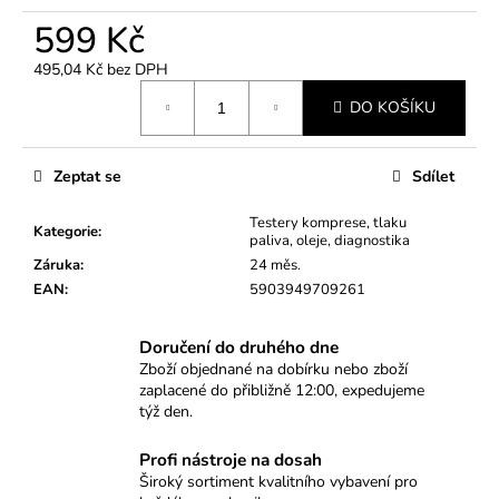
č
u
599 Kč
j
495,04 Kč bez DPH
e
Měrná
m
DO KOŠÍKU
cena:
e
Zeptat se
Sdílet
PŘÍPRAVEK
NA
Testery komprese, tlaku
MONTÁŽ
Kategorie
:
paliva, oleje, diagnostika
PRUŽIN
VENTILŮ
Záruka
:
24 měs.
(VALVETRONIC)
EAN
:
5903949709261
–
BMW,
MINI,
Doručení do druhého dne
PSA
Zboží objednané na dobírku nebo zboží
1.4
zaplacené do přibližně 12:00, expedujeme
&
týž den.
1.6
16V
Profi nástroje na dosah
1
Široký sortiment kvalitního vybavení pro
659