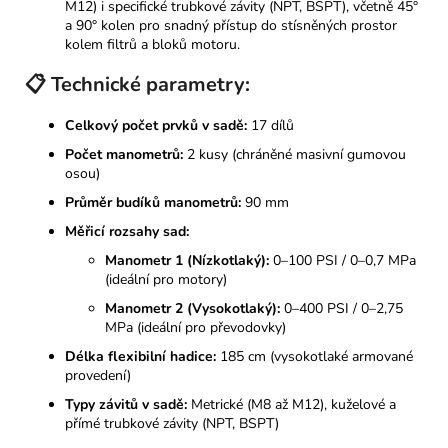
M12) i specifické trubkové závity (NPT, BSPT), včetně 45°
a 90° kolen pro snadný přístup do stísněných prostor
kolem filtrů a bloků motoru.
📋
Technické parametry:
Celkový počet prvků v sadě:
17 dílů
Počet manometrů:
2 kusy (chráněné masivní gumovou
osou)
Průměr budíků manometrů:
90 mm
Měřicí rozsahy sad:
Manometr 1 (Nízkotlaký):
0–100 PSI / 0–0,7 MPa
(ideální pro motory)
Manometr 2 (Vysokotlaký):
0–400 PSI / 0–2,75
MPa (ideální pro převodovky)
Délka flexibilní hadice:
185 cm (vysokotlaké armované
provedení)
Typy závitů v sadě:
Metrické (M8 až M12), kuželové a
přímé trubkové závity (NPT, BSPT)