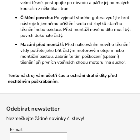
velmi těsné, postupujte po obvodu a páčte jej po malých
kouscích z několika stran.
Čištění povrchu:
Po vyjmutí starého gufera využijte hrot
nástroje k jemnému očištění sedla od zbytků starého
těsnění nebo oxidace. Před montáží nového dílu musí být
povrch dokonale čistý.
Mazání před montáží:
Před nalisováním nového těsnění
vždy potřete jeho břit čistým motorovým olejem nebo
montážní pastou. Zabráníte tím poškození (spálení)
těsnění při prvních vteřinách chodu motoru "na sucho".
Tento nástroj vám ušetří čas a ochrání drahé díly před
nechtěným poškrábáním.
Z
á
Odebírat newsletter
p
Nezmeškejte žádné novinky či slevy!
a
t
E-mail
í