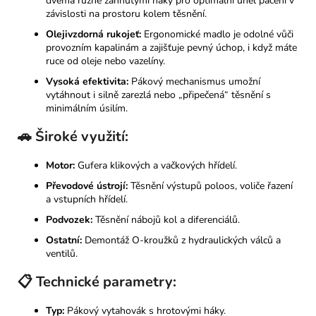
dvěma různě zahnutými háky pro optimální úhel páčení v
závislosti na prostoru kolem těsnění.
Olejivzdorná rukojeť:
Ergonomické madlo je odolné vůči
provozním kapalinám a zajišťuje pevný úchop, i když máte
ruce od oleje nebo vazelíny.
Vysoká efektivita:
Pákový mechanismus umožní
vytáhnout i silně zarezlá nebo „připečená“ těsnění s
minimálním úsilím.
🚗 Široké využití:
Motor:
Gufera klikových a vačkových hřídelí.
Převodové ústrojí:
Těsnění výstupů poloos, voliče řazení
a vstupních hřídelí.
Podvozek:
Těsnění nábojů kol a diferenciálů.
Ostatní:
Demontáž O-kroužků z hydraulických válců a
ventilů.
📋 Technické parametry:
Typ:
Pákový vytahovák s hrotovými háky.