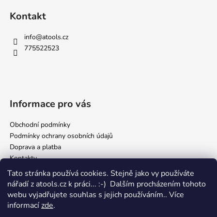
Kontakt
info
@
atools.cz
775522523
Informace pro vás
Obchodní podmínky
Podmínky ochrany osobních údajů
Doprava a platba
Kontakty
Tato stránka používá cookies. Stejně jako vy používáte
nářadí z atools.cz k práci... :-) Dalším procházením tohoto
Facebook
webu vyjadřujete souhlas s jejich používáním.. Více
informací
zde
.