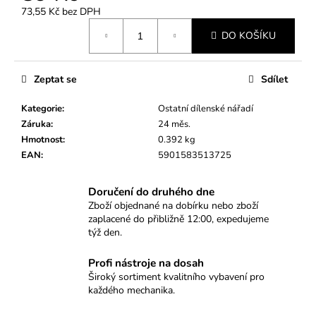
č
73,55 Kč bez DPH
u
Měrná
j
DO KOŠÍKU
cena:
e
m
e
Zeptat se
Sdílet
Kategorie
:
Ostatní dílenské nářadí
PROFESIONÁLNÍ
Záruka
:
24 měs.
12HRANNÝ
Hmotnost
:
0.392 kg
KLÍČ
EAN
:
5901583513725
NA
ZAPALOVACÍ
SVÍČKY
Doručení do druhého dne
SATRA
(18
Zboží objednané na dobírku nebo zboží
MM)
zaplacené do přibližně 12:00, expedujeme
–
týž den.
S
MAGNETEM
Profi nástroje na dosah
355
Široký sortiment kvalitního vybavení pro
Kč
každého mechanika.