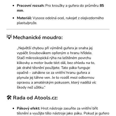
Pracovní rozsah:
Pro kroužky a gufera do průměru
85
mm
.
Materiál:
Vysoce odolná ocel, rukojeť z olejivzdorného
plastu/pryže.
💡 Mechanické moudro:
„Největší chybou při výměně gufera je snaha jej
vypáčit šroubovákem opřeným o hranu hřídele.
Stačí mikroskopická rýha na leštěném povrchu
klikovky a motor bude téct dál, bez ohledu na to,
jak drahé těsnění použijete. Tato páka funguje
opačně – zahákne se za vnitřní hranu gufera a
plynule jej táhne ven. Je to rozdíl mezi odbornou
opravou a amatérským pokusem, který nadělá víc
škody než užitku.“
🛠️ Rada od Atools.cz:
Pákový efekt:
Hrot nástroje zasuňte za vnitřní břit
těsnění a využijte tělo nástroje jako páku. Pokud je gufero