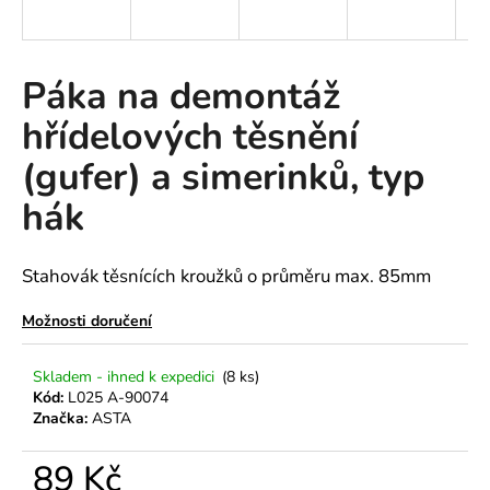
a
j
í
Páka na demontáž
t
hřídelových těsnění
?
(gufer) a simerinků, typ
hák
HLEDAT
Stahovák těsnících kroužků o průměru max. 85mm
Možnosti doručení
D
o
Skladem - ihned k expedici
(8 ks)
p
Kód:
L025 A-90074
o
Značka:
ASTA
r
u
89 Kč