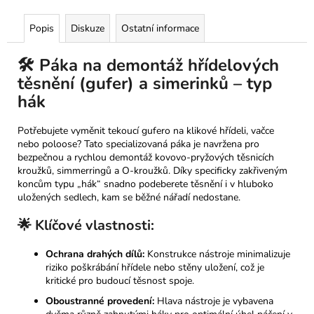
Popis
Diskuze
Ostatní informace
🛠️ Páka na demontáž hřídelových
těsnění (gufer) a simerinků – typ
hák
Potřebujete vyměnit tekoucí gufero na klikové hřídeli, vačce
nebo poloose? Tato specializovaná páka je navržena pro
bezpečnou a rychlou demontáž kovovo-pryžových těsnicích
kroužků, simmerringů a O-kroužků. Díky specificky zakřiveným
koncům typu „hák“ snadno podeberete těsnění i v hluboko
uložených sedlech, kam se běžné nářadí nedostane.
🌟 Klíčové vlastnosti:
Ochrana drahých dílů:
Konstrukce nástroje minimalizuje
riziko poškrábání hřídele nebo stěny uložení, což je
kritické pro budoucí těsnost spoje.
Oboustranné provedení:
Hlava nástroje je vybavena