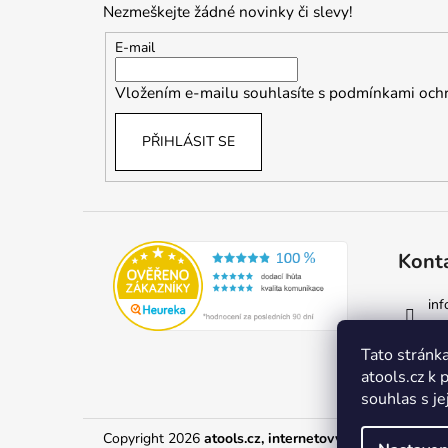
Nezmeškejte žádné novinky či slevy!
a
t
E-mail
í
Vložením e-mailu souhlasíte s
podmínkami ochr
PŘIHLÁSIT SE
Kont
inf
77
Tato stránka
atools.cz k 
souhlas s je
Copyright 2026
atools.cz, internetový obchod s auto