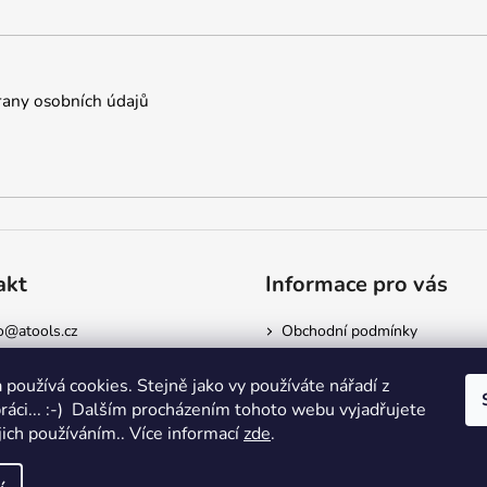
any osobních údajů
akt
Informace pro vás
o
@
atools.cz
Obchodní podmínky
5522523
Podmínky ochrany osobních ú
Doprava a platba
 používá cookies. Stejně jako vy používáte nářadí z
Kontakty
práci... :-) Dalším procházením tohoto webu vyjadřujete
jich používáním.. Více informací
zde
.
dílenským nářadím
. Všechna práva vyhrazena.