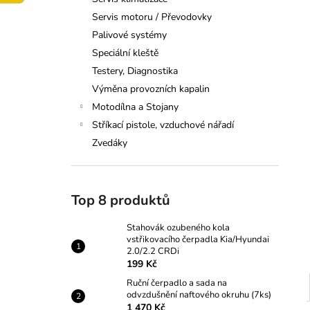
VSTŘIKOVACÍHO ČERPADLA
l
KIA/HYUNDAI 2.0/2.2 CRDI
Servis motoru / Převodovky
199 Kč
Palivové systémy
Speciální kleště
Testery, Diagnostika
Výměna provozních kapalin
Motodílna a Stojany
Stříkací pistole, vzduchové nářadí
Zvedáky
Top 8 produktů
Stahovák ozubeného kola
vstřikovacího čerpadla Kia/Hyundai
2.0/2.2 CRDi
199 Kč
Ruční čerpadlo a sada na
odvzdušnění naftového okruhu (7ks)
1 470 Kč