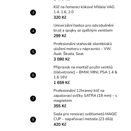
Klíč na řemenici klikové hřídele VAG
1.4, 1.6, 2.0
320 Kč
Univerzální hadice pro odvzdušnění
brzd a spojky se zpětným ventilem
299 Kč
Profesionální stahovák silentbloků
uložení motoru v nápravnici – VW,
Audi, Škoda, Seat
3 090 Kč
Přípravek na montáž pružin ventilů
(Valvetronic) – BMW, MINI, PSA 1.4 &
1.6 16V
1 659 Kč
Profesionální 12hranný klíč na
zapalovací svíčky SATRA (18 mm) – s
magnetem
355 Kč
Sada pro renovaci světlometů MAGIC
CUP – napařovací metoda (23 dílů)
420 Kč