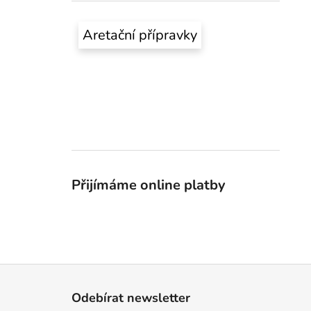
Aretační přípravky
Přijímáme online platby
Z
á
Odebírat newsletter
p