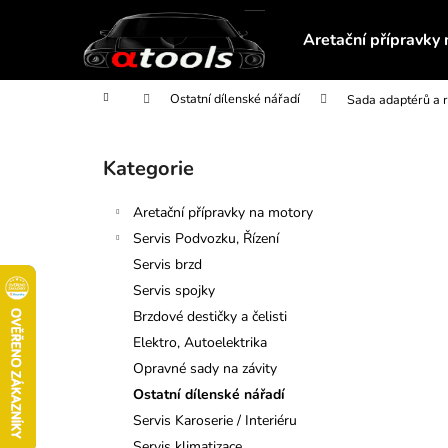
K
Přejít
na
o
Aretační přípravky
obsah
Zpět
Zpět
š
do
do
í
Domů
Ostatní dílenské nářadí
Sada adaptérů a r
obchodu
obchodu
k
P
o
Kategorie
Přeskočit
s
kategorie
t
Aretační přípravky na motory
r
Servis Podvozku, Řízení
a
Servis brzd
n
Servis spojky
n
Brzdové destičky a čelisti
í
Elektro, Autoelektrika
p
Opravné sady na závity
a
Ostatní dílenské nářadí
n
Servis Karoserie / Interiéru
STAHOVÁK OZUBENÉHO KOLA
e
Servis klimatizace