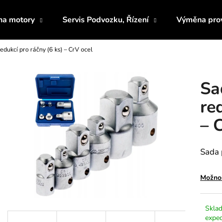
 na motory
Servis Podvozku, Řízení
Výměna prov
edukcí pro ráčny (6 ks) – CrV ocel
Co potřebujete najít?
Sa
HLEDAT
re
– 
Doporučujeme
Sada 
Možnos
Sklad
RUČNÍ ČERPADLO A SADA NA
KLÍČ NA ŘEMEN
exped