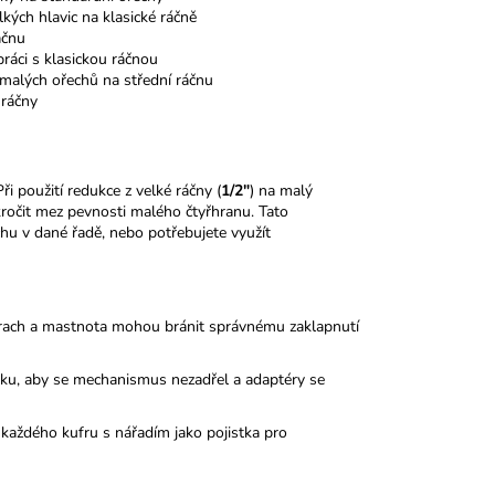
lkých hlavic na klasické ráčně
áčnu
ráci s klasickou ráčnou
malých ořechů na střední ráčnu
 ráčny
i použití redukce z velké ráčny (
1/2"
) na malý
kročit mez pevnosti malého čtyřhranu. Tato
chu v dané řadě, nebo potřebujete využít
ý prach a mastnota mohou bránit správnému zaklapnutí
tku, aby se mechanismus nezadřel a adaptéry se
aždého kufru s nářadím jako pojistka pro