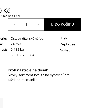
0
0 Kč
82 Kč bez DPH
á
DO KOŠÍKU
Tisk
orie
:
Ostatní dílenské nářadí
ka
:
24 měs.
Zeptat se
nost
:
0.489 kg
Sdílet
5901832953845
Profi nástroje na dosah
Široký sortiment kvalitního vybavení pro
každého mechanika.