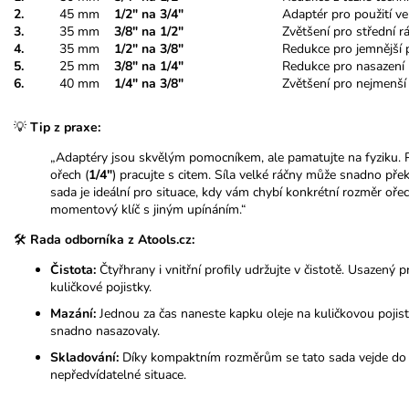
2.
45 mm
1/2" na 3/4"
Adaptér pro použití ve
3.
35 mm
3/8" na 1/2"
Zvětšení pro střední r
4.
35 mm
1/2" na 3/8"
Redukce pro jemnější p
5.
25 mm
3/8" na 1/4"
Redukce pro nasazení 
6.
40 mm
1/4" na 3/8"
Zvětšení pro nejmenší
💡
Tip z praxe:
„Adaptéry jsou skvělým pomocníkem, ale pamatujte na fyziku. Př
ořech (
1/4"
) pracujte s citem. Síla velké ráčny může snadno pře
sada je ideální pro situace, kdy vám chybí konkrétní rozměr oře
momentový klíč s jiným upínáním.“
🛠️
Rada odborníka z Atools.cz:
Čistota:
Čtyřhrany i vnitřní profily udržujte v čistotě. Usazen
kuličkové pojistky.
Mazání:
Jednou za čas naneste kapku oleje na kuličkovou pojis
snadno nasazovaly.
Skladování:
Díky kompaktním rozměrům se tato sada vejde do k
nepředvídatelné situace.