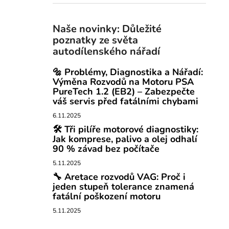
Naše novinky: Důležité
poznatky ze světa
autodílenského nářadí
🔩 Problémy, Diagnostika a Nářadí:
Výměna Rozvodů na Motoru PSA
PureTech 1.2 (EB2) – Zabezpečte
váš servis před fatálními chybami
6.11.2025
🛠️ Tři pilíře motorové diagnostiky:
Jak komprese, palivo a olej odhalí
90 % závad bez počítače
5.11.2025
🔧 Aretace rozvodů VAG: Proč i
jeden stupeň tolerance znamená
fatální poškození motoru
5.11.2025