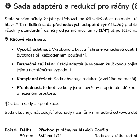
⚙️ Sada adaptérů a redukcí pro ráčny (
Stalo se vám někdy, že jste potřebovali použít velký ořech na malou r
hlavici? Tato
6dílná sada přechodových adaptérů
vyřeší každý probl
všechny standardní rozměry od jemné mechaniky (
1/4"
) až po těžké na
🌟
Klíčové vlastnosti:
Vysoká odolnost:
Vyrobeno z kvalitní
chrom-vanadiové oceli 
životnost při každodenním používání.
Bezpečné zajištění:
Každý adaptér je vybaven kuličkovou pojist
jejímu nechtěnému vypadnutí.
Komplexní řešení:
Sada obsahuje redukce (z většího na menší) i
Přehlednost:
Jednotlivé kusy jsou navrženy s optimální délkou, 
omezeném prostoru.
📦 Obsah sady a specifikace:
Sada obsahuje následující přechody (rozměr v mm udává celkovou dél
Pořadí
Délka
Přechod (z ráčny na hlavici)
Použití
1.
50 mm
3/4" na 1/2"
Redukce z těžké techn