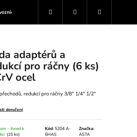
Hledat
Přihlášení
Nákupní
ozních kapalin
Servis motoru / Převodovky
Servis 
košík
da adaptérů a
dukcí pro ráčny (6 ks)
CrV ocel
přechodů, redukcí pro ráčny 3/8" 1/4" 1/2"
ti doručení
em - ihned k
Kód:
5204 A-
Značka:
ICI KLIKOVÉ HŘÍDELE
ici
(15 ks)
6HAS
ASTA