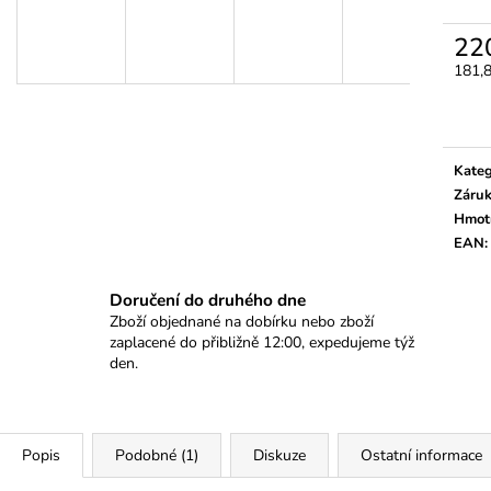
ODVZDUŠNĚNÍ NAFTOVÉHO OKRUHU
VAG 1.4, 1.6, 2.
(7KS)
320 Kč
22
1 470 Kč
181,
Měrn
cena:
Kateg
Záru
Hmot
EAN
:
Doručení do druhého dne
Zboží objednané na dobírku nebo zboží
zaplacené do přibližně 12:00, expedujeme týž
den.
Popis
Podobné (1)
Diskuze
Ostatní informace