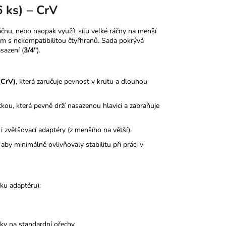
6 ks) – CrV
áčnu, nebo naopak využít sílu velké ráčny na menší
ém s nekompatibilitou čtyřhranů. Sada pokrývá
sazení (
3/4"
).
(CrV)
, která zaručuje pevnost v krutu a dlouhou
kou, která pevně drží nasazenou hlavici a zabraňuje
 zvětšovací adaptéry (z menšího na větší).
aby minimálně ovlivňovaly stabilitu při práci v
ku adaptéru):
iky na standardní ořechy