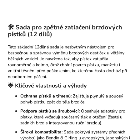
🛠️ Sada pro zpětné zatlačení brzdových
pístků (12 dílů)
Tato základní 12dílná sada je nezbytným nástrojem pro
bezpečnou a správnou výměnu brzdových destiček u většiny
běžných vozidel. Je navržena tak, aby pístek zatlačila
rovnoměrně a kolmo, čímž chrání povrch pístku, manžetu i
vnitřní těsnění před poškozením, ke kterému často dochází při
neodborném páčení.
🌟 Klíčové vlastnosti a výhody
Ochrana pístků a třmenů:
Zajišťuje plynulý a souosý
pohyb pístku zpět do těla brzdiče.
Podpora pístků se šroubovicí:
Obsahuje adaptéry pro
pístky, které vyžadují současný tlak a otáčení (časté u
zadních brzd s integrovanou ruční brzdou).
Široká kompatibilita:
Sada pokrývá systémy předních
výrobců jako Bendix či Girling u evropských, japonských i