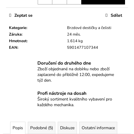
č
u
j
Zeptat se
Sdílet
e
m
Kategorie
:
Brzdové destičky a čelisti
e
Záruka
:
24 měs.
Hmotnost
:
1.614 kg
EAN
:
5901477107344
STAHOVÁK
OZUBENÉHO
KOLA
Doručení do druhého dne
VSTŘIKOVACÍHO
Zboží objednané na dobírku nebo zboží
ČERPADLA
zaplacené do přibližně 12:00, expedujeme
KIA/HYUNDAI
týž den.
2.0/2.2
CRDI
Profi nástroje na dosah
199
Široký sortiment kvalitního vybavení pro
Kč
každého mechanika.
Popis
Podobné (5)
Diskuze
Ostatní informace