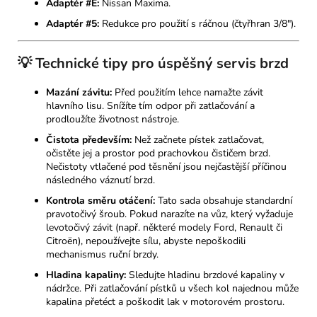
Adaptér #E:
Nissan Maxima.
Adaptér #5:
Redukce pro použití s ráčnou (čtyřhran 3/8").
💡 Technické tipy pro úspěšný servis brzd
Mazání závitu:
Před použitím lehce namažte závit
hlavního lisu. Snížíte tím odpor při zatlačování a
prodloužíte životnost nástroje.
Čistota především:
Než začnete pístek zatlačovat,
očistěte jej a prostor pod prachovkou čističem brzd.
Nečistoty vtlačené pod těsnění jsou nejčastější příčinou
následného váznutí brzd.
Kontrola směru otáčení:
Tato sada obsahuje standardní
pravotočivý šroub. Pokud narazíte na vůz, který vyžaduje
levotočivý závit (např. některé modely Ford, Renault či
Citroën), nepoužívejte sílu, abyste nepoškodili
mechanismus ruční brzdy.
Hladina kapaliny:
Sledujte hladinu brzdové kapaliny v
nádržce. Při zatlačování pístků u všech kol najednou může
kapalina přetéct a poškodit lak v motorovém prostoru.