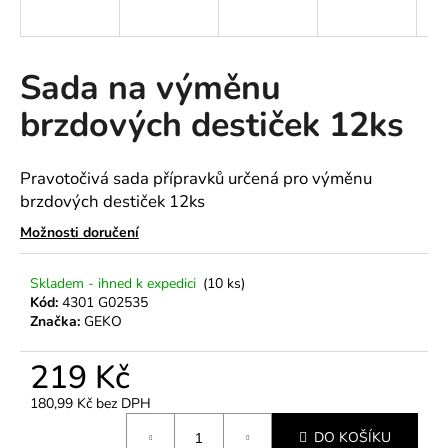
a
j
í
Sada na výměnu
t
brzdových destiček 12ks
?
Pravotočivá sada přípravků určená pro výměnu
brzdových destiček 12ks
HLEDAT
Možnosti doručení
Skladem - ihned k expedici
(10 ks)
Kód:
4301 G02535
D
Značka:
GEKO
o
p
219 Kč
o
r
180,99 Kč bez DPH
Měrná
u
DO KOŠÍKU
cena: