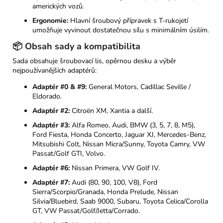
amerických vozů.
Ergonomie:
Hlavní šroubový přípravek s T-rukojetí
umožňuje vyvinout dostatečnou sílu s minimálním úsilím.
📦 Obsah sady a kompatibilita
Sada obsahuje šroubovací lis, opěrnou desku a výběr
nejpoužívanějších adaptérů:
Adaptér #0 & #9:
General Motors, Cadillac Seville /
Eldorado.
Adaptér #2:
Citroën XM, Xantia a další.
Adaptér #3:
Alfa Romeo, Audi, BMW (3, 5, 7, 8, M5),
Ford Fiesta, Honda Concerto, Jaguar XJ, Mercedes-Benz,
Mitsubishi Colt, Nissan Micra/Sunny, Toyota Camry, VW
Passat/Golf GTI, Volvo.
Adaptér #6:
Nissan Primera, VW Golf IV.
Adaptér #7:
Audi (80, 90, 100, V8), Ford
Sierra/Scorpio/Granada, Honda Prelude, Nissan
Silvia/Bluebird, Saab 9000, Subaru, Toyota Celica/Corolla
GT, VW Passat/Golf/Jetta/Corrado.