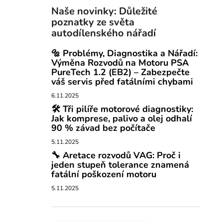
Naše novinky: Důležité
poznatky ze světa
autodílenského nářadí
🔩 Problémy, Diagnostika a Nářadí:
Výměna Rozvodů na Motoru PSA
PureTech 1.2 (EB2) – Zabezpečte
váš servis před fatálními chybami
6.11.2025
🛠️ Tři pilíře motorové diagnostiky:
Jak komprese, palivo a olej odhalí
90 % závad bez počítače
5.11.2025
🔧 Aretace rozvodů VAG: Proč i
jeden stupeň tolerance znamená
fatální poškození motoru
5.11.2025