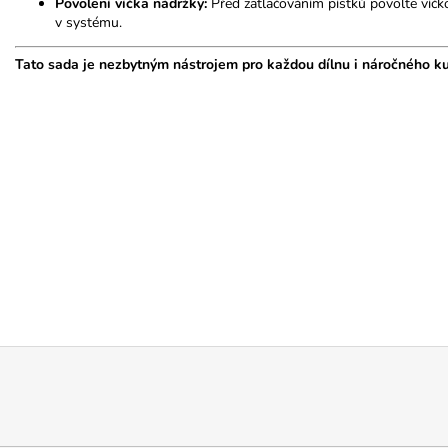
Povolení víčka nádržky:
Před zatlačováním pístků povolte víčko
v systému.
Tato sada je nezbytným nástrojem pro každou dílnu i náročného kut