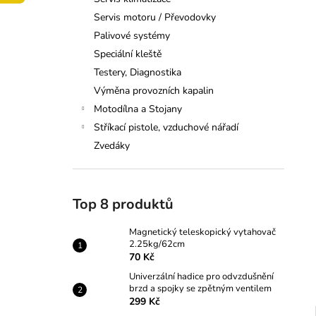
VYTAHOVAČ 2.25KG/62CM
l
Servis motoru / Převodovky
70 Kč
Palivové systémy
Speciální kleště
Testery, Diagnostika
Výměna provozních kapalin
Motodílna a Stojany
Stříkací pistole, vzduchové nářadí
Zvedáky
Top 8 produktů
Magnetický teleskopický vytahovač
2.25kg/62cm
70 Kč
Univerzální hadice pro odvzdušnění
brzd a spojky se zpětným ventilem
299 Kč