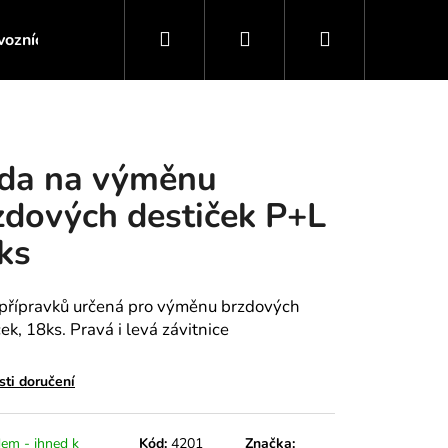
Hledat
Přihlášení
Nákupní
ozních kapalin
Servis motoru / Převodovky
Servis 
košík
da na výměnu
zdových destiček P+L
ks
přípravků určená pro výměnu brzdových
ek, 18ks. Pravá i levá závitnice
ti doručení
 MONTÁŽ ZADNÍHO
em - ihned k
Kód:
4201
Značka: