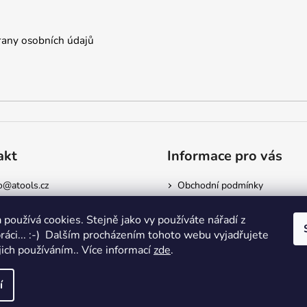
any osobních údajů
akt
Informace pro vás
o
@
atools.cz
Obchodní podmínky
5522523
Podmínky ochrany osobních ú
Doprava a platba
 používá cookies. Stejně jako vy používáte nářadí z
Kontakty
práci... :-) Dalším procházením tohoto webu vyjadřujete
jich používáním.. Více informací
zde
.
dílenským nářadím
. Všechna práva vyhrazena.
í