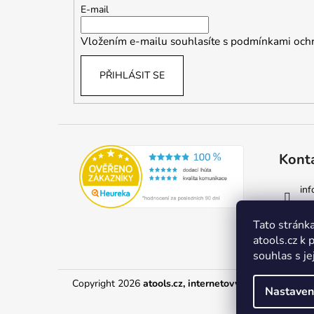
t
E-mail
í
Vložením e-mailu souhlasíte s
podmínkami ochr
PŘIHLÁSIT SE
Kont
inf
77
Tato stránka
atools.cz k 
souhlas s je
Copyright 2026
atools.cz, internetový obchod s auto
Nastaven