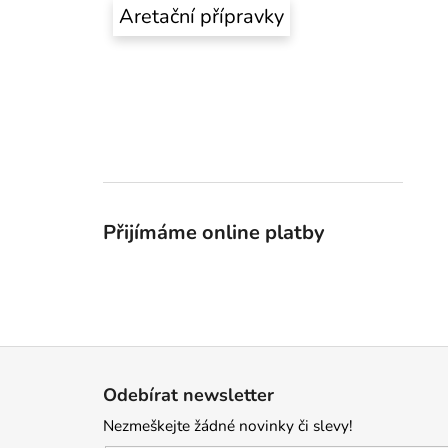
Aretační přípravky
Přijímáme online platby
Z
á
Odebírat newsletter
p
Nezmeškejte žádné novinky či slevy!
a