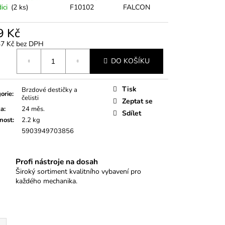
RA KLIKOVÉ HŘÍDELE S
ici
(2 ks)
F10102
FALCON
OUŽKEM VAG
9 Kč
37 Kč bez DPH
á
DO KOŠÍKU
Tisk
Brzdové destičky a
orie
:
čelisti
Zeptat se
ka
:
24 měs.
Sdílet
nost
:
2.2 kg
5903949703856
Profi nástroje na dosah
Široký sortiment kvalitního vybavení pro
každého mechanika.