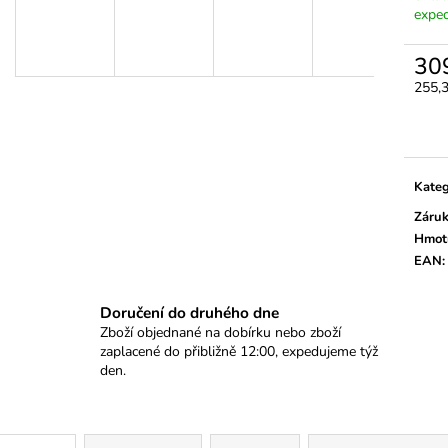
ODVZDUŠNĚNÍ BRZD A SPOJKY SE
TĚSNĚNÍ, GUFE
exped
ZPĚTNÝM VENTILEM
IMPULZNÍM KR
299 Kč
1 290 Kč
30
255,
Měrn
cena:
Kateg
Záru
Hmot
EAN
:
Doručení do druhého dne
Zboží objednané na dobírku nebo zboží
zaplacené do přibližně 12:00, expedujeme týž
den.