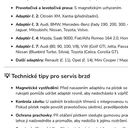
Pravotočivá a levotočivá prasa:
S magnetickým uchycením.
Adaptér č. 2:
Citroën XM, Xantia (přední/zadní).
Adaptér č. 3:
Audi, BMW, Mercedes-Benz (řady 190, 200, 300, 4
Jaguar, Mitsubishi, Nissan, Toyota, Volvo.
Adaptér č. 4:
Mazda, Saab 9000, Fiat/Alfa Romeo 164 2.0, Hon
Adaptér č. 7:
Audi (80, 90, 100, V8), VW (Golf GTI, Jetta, Passa
Nissan (Bluebird Turbo, Silvia), Toyota (Celica, Corolla GT).
Další adaptéry:
Renault (č. 11), Opel (č. 14), Mini Cooper / Mazd
💡 Technické tipy pro servis brzd
Magnetické vystředění:
Před nasazením adaptéru na pístek se uj
rukojeti pomůže udržet adaptér rovně, aby nedocházelo k vzpříč
Kontrola závitu:
U zadních brzdových třmenů s integrovanou ručn
Pokud pístek nejde povolit pravotočivou závitnicí, pravděpodob
Ochrana prachovky:
Při otáčení pístkem sledujte gumovou prac
lehce ji nadzvedněte a promažte, aby nedošlo k jejímu roztržení.