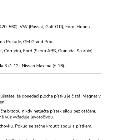
20, 560), VW (Passat, Golf GTI), Ford, Honda,
da Prelude, GM Grand Prix.
t, Corrado), Ford (Sierra ABS, Granada, Scorpio),
a 3 (č. 12), Nissan Maxima (č. 16).
istěte, že dosedací plocha pístku je čistá. Magnet v
ení.
í brzdou nikdy netlačte pístek silou bez otáčení.
ně vůz vyžaduje levotočivou.
hovku. Pokud se začne kroutit spolu s pístkem,