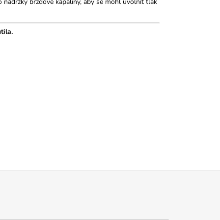
 nádržky brzdové kapaliny, aby se mohl uvolnit tlak
ila.