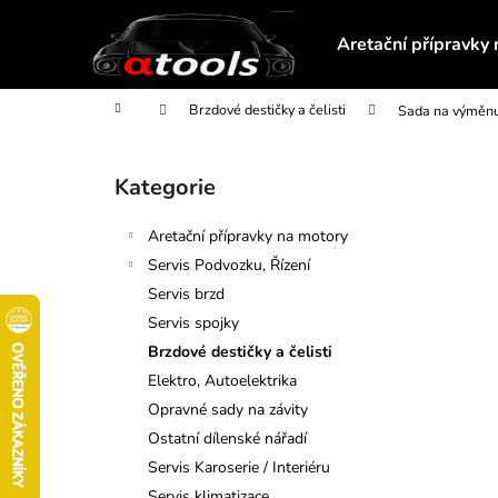
K
Přejít
na
o
Aretační přípravky
obsah
Zpět
Zpět
š
do
do
í
Domů
Brzdové destičky a čelisti
Sada na výměnu
obchodu
obchodu
k
P
o
Kategorie
Přeskočit
s
kategorie
t
Aretační přípravky na motory
r
Servis Podvozku, Řízení
a
Servis brzd
n
Servis spojky
n
Brzdové destičky a čelisti
í
Elektro, Autoelektrika
p
Opravné sady na závity
a
Ostatní dílenské nářadí
n
Servis Karoserie / Interiéru
MAGNETICKÝ TELESKOPICKÝ
e
Servis klimatizace