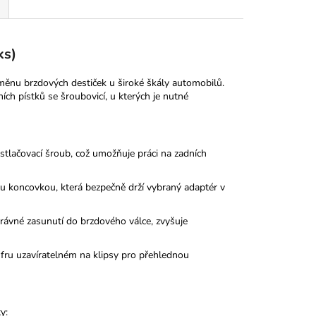
ks)
měnu brzdových destiček u široké škály automobilů.
ích pístků se šroubovicí, u kterých je nutné
stlačovací šroub, což umožňuje práci na zadních
u koncovkou, která bezpečně drží vybraný adaptér v
právné zasunutí do brzdového válce, zvyšuje
fru uzavíratelném na klipsy pro přehlednou
y: