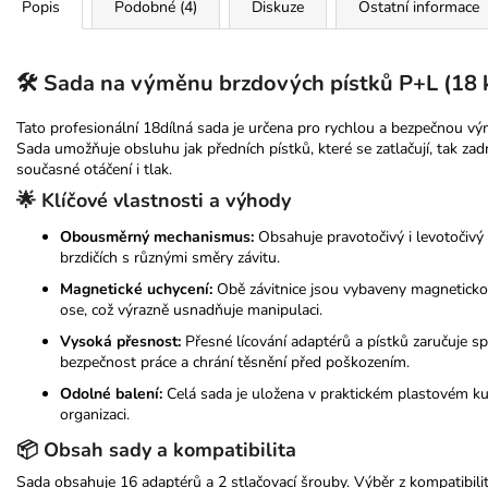
Popis
Podobné (4)
Diskuze
Ostatní informace
🛠️ Sada na výměnu brzdových pístků P+L (18 
Tato profesionální 18dílná sada je určena pro rychlou a bezpečnou vý
Sada umožňuje obsluhu jak předních pístků, které se zatlačují, tak zadn
současné otáčení i tlak.
🌟 Klíčové vlastnosti a výhody
Obousměrný mechanismus:
Obsahuje pravotočivý i levotočivý 
brzdičích s různými směry závitu.
Magnetické uchycení:
Obě závitnice jsou vybaveny magneticko
ose, což výrazně usnadňuje manipulaci.
Vysoká přesnost:
Přesné lícování adaptérů a pístků zaručuje s
bezpečnost práce a chrání těsnění před poškozením.
Odolné balení:
Celá sada je uložena v praktickém plastovém ku
organizaci.
📦 Obsah sady a kompatibilita
Sada obsahuje 16 adaptérů a 2 stlačovací šrouby. Výběr z kompatibilit