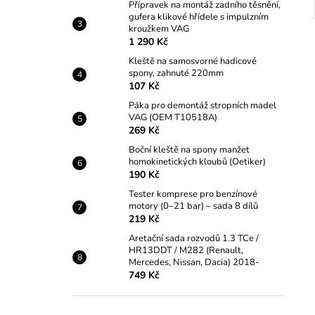
Přípravek na montáž zadního těsnění,
gufera klikové hřídele s impulzním
kroužkem VAG
1 290 Kč
Kleště na samosvorné hadicové
spony, zahnuté 220mm
107 Kč
Páka pro demontáž stropních madel
VAG (OEM T10518A)
269 Kč
Boční kleště na spony manžet
homokinetických kloubů (Oetiker)
190 Kč
Tester komprese pro benzínové
motory (0–21 bar) – sada 8 dílů
219 Kč
Aretační sada rozvodů 1.3 TCe /
HR13DDT / M282 (Renault,
Mercedes, Nissan, Dacia) 2018-
749 Kč