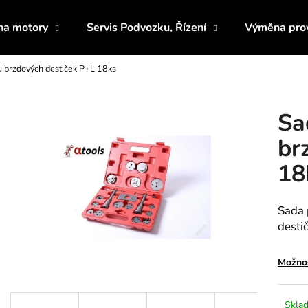
 na motory
Servis Podvozku, Řízení
Výměna prov
 brzdových destiček P+L 18ks
Co potřebujete najít?
Sa
HLEDAT
br
18
Doporučujeme
Sada 
destič
Možnos
UNIVERZÁLNÍ HADICE PRO
PŘÍPRAVEK NA
Sklad