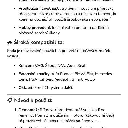
starého řemene a druhý pro hladkou
montáž
nového.
Prodloužení životnosti:
Správným použitím přípravku
předejdete mikroskopickému natržení vláken řemene, ke
kterému dochází při použití šroubováku nebo páčení.
Hobby provedení:
Ideální volba pro domácí dílnu a
občasné servisní úkony.
🚗 Široká kompatibilita:
Sada je univerzálně použitelná pro většinu běžných značek
vozidel:
Koncern VAG:
Škoda, VW, Audi, Seat
Evropské značky:
Alfa Romeo, BMW, Fiat, Mercedes-
Benz, PSA (Citroën/Peugeot), Smart, Volvo
Ostatní:
Ford, Chrysler a další.
📋 Návod k použití:
Demontáž:
Přípravek pro demontáž se nasadí na
řemenici. Pomalým otáčením motoru (klikovou hřídelí)
přípravek vytlačí řemen z drážek směrem ven.