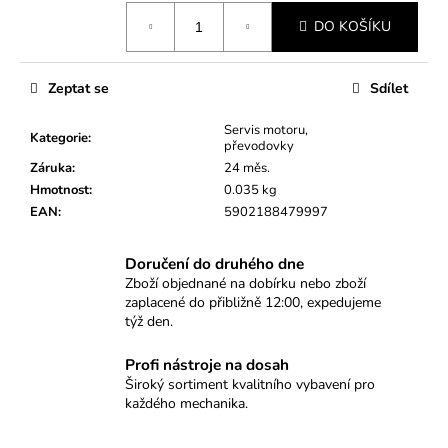
č
Měrná
u
DO KOŠÍKU
cena:
j
e
m
Zeptat se
Sdílet
e
Servis motoru,
Kategorie
:
převodovky
Záruka
:
24 měs.
PROFESIONÁLNÍ
STAHOVÁK
Hmotnost
:
0.035 kg
SILENTBLOKŮ
EAN
:
5902188479997
ULOŽENÍ
MOTORU
V
Doručení do druhého dne
NÁPRAVNICI
Zboží objednané na dobírku nebo zboží
–
zaplacené do přibližně 12:00, expedujeme
VW,
týž den.
AUDI,
ŠKODA,
SEAT
Profi nástroje na dosah
3
Široký sortiment kvalitního vybavení pro
090
každého mechanika.
Kč