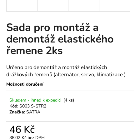
a
j
í
Sada pro montáž a
t
demontáž elastického
?
řemene 2ks
Určeno pro demontáž a montáž elastických
HLEDAT
drážkových řemenů (alternátor, servo, klimatizace )
Možnosti doručení
D
Skladem - ihned k expedici
(4 ks)
o
Kód:
S003 S-STR2
Značka:
SATRA
p
o
46 Kč
r
u
38,02 Kč bez DPH