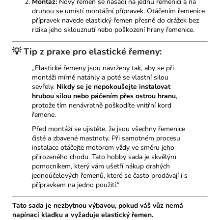
Montáž:
Nový řemen se nasadí na jednu řemenici a na
druhou se umístí montážní přípravek. Otáčením řemenice
přípravek navede elastický řemen přesně do drážek bez
rizika jeho sklouznutí nebo poškození hrany řemenice.
💡 Tip z praxe pro elastické řemeny:
„Elastické řemeny jsou navrženy tak, aby se při
montáži mírně natáhly a poté se vlastní silou
sevřely.
Nikdy se je nepokoušejte instalovat
hrubou silou nebo páčením přes ostrou hranu
,
protože tím nenávratně poškodíte vnitřní kord
řemene.
Před montáží se ujistěte, že jsou všechny řemenice
čisté a zbavené mastnoty. Při samotném procesu
instalace otáčejte motorem vždy ve směru jeho
přirozeného chodu. Tato hobby sada je skvělým
pomocníkem, který vám ušetří nákup drahých
jednoúčelových řemenů, které se často prodávají i s
přípravkem na jedno použití.“
Tato sada je nezbytnou výbavou, pokud váš vůz nemá
napínací kladku a vyžaduje elastický řemen.