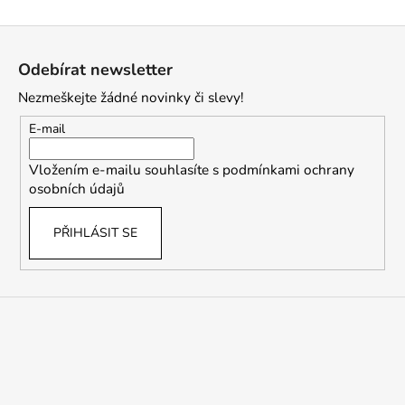
Z
á
Odebírat newsletter
p
Nezmeškejte žádné novinky či slevy!
a
t
E-mail
í
Vložením e-mailu souhlasíte s
podmínkami ochrany
osobních údajů
PŘIHLÁSIT SE