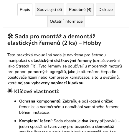
Popis
Související (3)
Podobné (4)
Diskuze
Ostatní informace
🛠️ Sada pro montáž a demontáž
elastických řemenů (2 ks) – Hobby
Tato praktická dvoudílná sada je navržena pro šetrnou
manipulaci s
elastickými drážkovými řemeny
(označovanými
jako Stretch Fit). Tyto řemeny se používají u moderních motorů
pro pohon pomocných agregátů, jako je alternátor, čerpadlo
posilovače řízení nebo kompresor klimatizace, a to u systémů,
které
nejsou vybaveny napínací kladkou
.
🌟 Klíčové vlastnosti:
Ochrana komponentů:
Zabraňuje poškození drážek
řemenice a nadměrnému namáhání samotného řemene
během instalace.
Kompletní řešení:
Sada obsahuje
dva kusy
přípravků –
jeden speciálně tvarovaný pro bezpečnou
demontáž