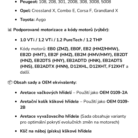
Peugeot:
108, 208, 301, 2008, 308, 3008, 5008
Opel:
Crossland X, Combo E, Corsa F, Grandland X
Toyota:
Aygo
📊
Podporované motorizace a kódy motorů (výběr):
1.0 VTi / 1.2 VTi / 1.2 PureTech / 1.2 THP
Kódy motorů:
EB0 (ZMZ), EB0F, EB2 (HMZ/HMW),
EB2D (HMT), EB2F (HMZ), EB2M (HMV/HMY), EB2DT
(HNZ), EB2DTS (HNY), EB2ADTD (HNK), EB2ADTS
(HNS), EB2ADTX (HNN), D12XHL, D12XHT, F12XHT
a
další.
📦
Obsah sady a OEM ekvivalenty:
Aretace vačkových hřídelí
– Použití jako
OEM 0109-2A
Aretační kolík klikové hřídele
– Použití jako
OEM 0109-
2B
Aretace vyvažovacího hřídele
(Sada obsahuje varianty
pro optimální pokrytí evolučních změn na motorech)
Klíč na náboj (písku) klikové hřídele