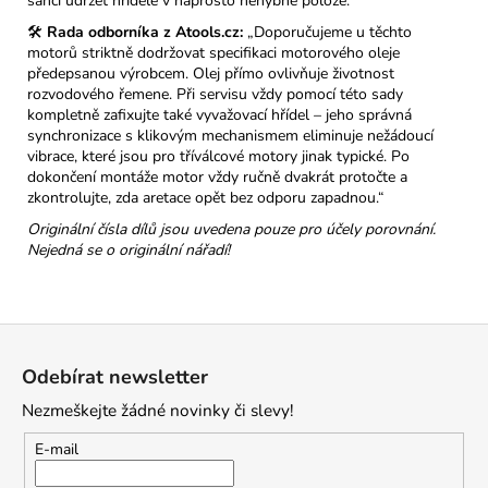
šanci udržet hřídele v naprosto nehybné poloze.“
🛠️
Rada odborníka z Atools.cz:
„Doporučujeme u těchto
motorů striktně dodržovat specifikaci motorového oleje
předepsanou výrobcem. Olej přímo ovlivňuje životnost
rozvodového řemene. Při servisu vždy pomocí této sady
kompletně zafixujte také vyvažovací hřídel – jeho správná
synchronizace s klikovým mechanismem eliminuje nežádoucí
vibrace, které jsou pro tříválcové motory jinak typické. Po
dokončení montáže motor vždy ručně dvakrát protočte a
zkontrolujte, zda aretace opět bez odporu zapadnou.“
Originální čísla dílů jsou uvedena pouze pro účely porovnání.
Nejedná se o originální nářadí!
Z
á
Odebírat newsletter
p
Nezmeškejte žádné novinky či slevy!
a
t
E-mail
í