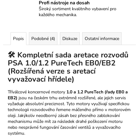
Profi nástroje na dosah
Široký sortiment kvalitního vybavení pro
každého mechanika.
Popis
Podobné (4)
Diskuze
Ostatní informace
🛠️ Kompletní sada aretace rozvodů
PSA 1.0/1.2 PureTech EB0/EB2
(Rozšířená verze s aretací
vyvažovací hřídele)
Tříválcové koncernové motory
1.0 a 1.2 PureTech (řady EB0 a
EB2)
jsou na českém trhu extrémně rozšířené, ale jejich servis
vyžaduje absolutní preciznost. Tyto motory využívají specifickou
technologii rozvodového řemene máčeného přímo v motorovém
oleji. Jakýkoliv neodborný zásah bez přesného zablokování
mechanismu může mít za následek drahé poškození motoru
nebo nesprávné fungování časování ventilů a vyvažovacího
systému.