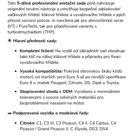
Tato
5-dílná profesionální aretační sada
plně nahrazuje
originální tovární nástroje a umožňuje bezpečné zablokování
vačkových hřídelí, klikové hřídele a vyvažovacího hřídele v jejich
přesné servisní poloze. Je navržena jak pro atmosférické verze
(VTi / PureTech), tak pro přeplňované varianty s
turbodmychadlem (THP).
🌟
Hlavní přednosti sady:
Kompletní řešení:
Na rozdíl od základních sad obsahuje
také klíč na náboj klikové hřídele a přípravky pro fixaci
vyvažovacího hřídele.
Vysoká kompatibilita:
Pokrývá obrovskou škálu kódů
motorů od starších verzí Euro 5 až po novější specifikace
Euro 6 u značek Peugeot, Citroën, DS, Opel a Toyota.
Stoprocentní shoda s OEM:
Vyrobeno s minimálními
tolerancemi z vysoce odolných materiálů pro
bezproblémové nasazení na motor.
🚗
Podporovaná vozidla a modelové řady:
Citroën:
C1, C3 III, C3 Picasso, C4 II, C4 Cactus, C4
Picasso / Grand Picasso II, C-Elysée, DS3, DS4