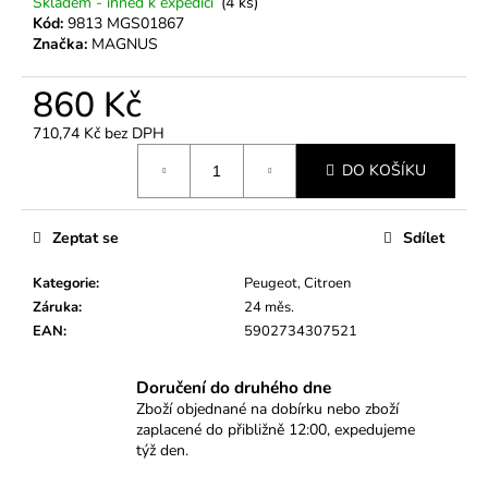
č
Skladem - ihned k expedici
(4 ks)
u
Kód:
9813 MGS01867
Značka:
MAGNUS
j
e
860 Kč
m
e
710,74 Kč bez DPH
Měrná
DO KOŠÍKU
cena:
ARETAČNÍ
SADA
ROZVODŮ
Zeptat se
Sdílet
VAG
1.4,
1.6,
Kategorie
:
Peugeot, Citroen
2.0
Záruka
:
24 měs.
TDI
EAN
:
5902734307521
COMMON
RAIL
(OD
Doručení do druhého dne
2012)
–
Zboží objednané na dobírku nebo zboží
EA288
zaplacené do přibližně 12:00, expedujeme
týž den.
445
Kč