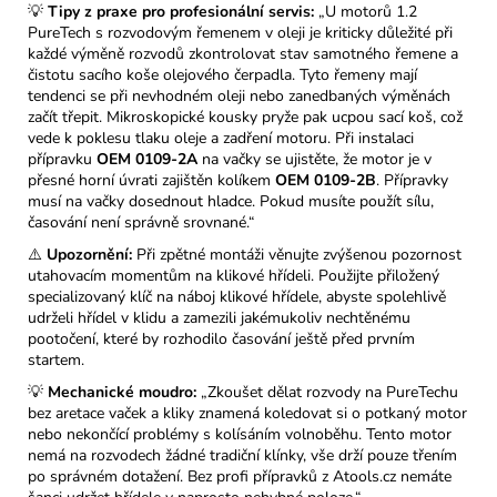
💡
Tipy z praxe pro profesionální servis:
„U motorů 1.2
PureTech s rozvodovým řemenem v oleji je kriticky důležité při
každé výměně rozvodů zkontrolovat stav samotného řemene a
čistotu sacího koše olejového čerpadla. Tyto řemeny mají
tendenci se při nevhodném oleji nebo zanedbaných výměnách
začít třepit. Mikroskopické kousky pryže pak ucpou sací koš, což
vede k poklesu tlaku oleje a zadření motoru. Při instalaci
přípravku
OEM 0109-2A
na vačky se ujistěte, že motor je v
přesné horní úvrati zajištěn kolíkem
OEM 0109-2B
. Přípravky
musí na vačky dosednout hladce. Pokud musíte použít sílu,
časování není správně srovnané.“
⚠️
Upozornění:
Při zpětné montáži věnujte zvýšenou pozornost
utahovacím momentům na klikové hřídeli. Použijte přiložený
specializovaný klíč na náboj klikové hřídele, abyste spolehlivě
udrželi hřídel v klidu a zamezili jakémukoliv nechtěnému
pootočení, které by rozhodilo časování ještě před prvním
startem.
💡
Mechanické moudro:
„Zkoušet dělat rozvody na PureTechu
bez aretace vaček a kliky znamená koledovat si o potkaný motor
nebo nekončící problémy s kolísáním volnoběhu. Tento motor
nemá na rozvodech žádné tradiční klínky, vše drží pouze třením
po správném dotažení. Bez profi přípravků z Atools.cz nemáte