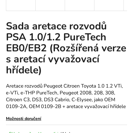
a
j
í
Sada aretace rozvodů
t
PSA 1.0/1.2 PureTech
?
EB0/EB2 (Rozšířená verze
s aretací vyvažovací
hřídele)
HLEDAT
Aretace rozvodů Peugeot Citroen Toyota 1.0 1.2 VTi,
e-VTi, e-THP PureTech, Peugeot 2008, 208, 308,
D
Citroen C3, DS3, DS3 Cabrio, C-Elysee, jako
OEM
o
0109-2A, OEM 0109-2B
+ aretace vyvažovací hřídele
p
o
Možnosti doručení
r
u