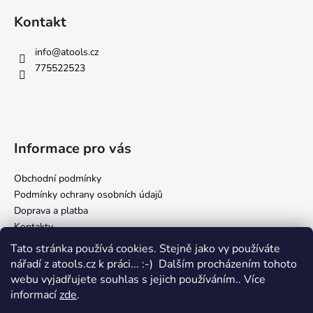
Kontakt
info
@
atools.cz
775522523
Informace pro vás
Obchodní podmínky
Podmínky ochrany osobních údajů
Doprava a platba
Kontakty
Tato stránka používá cookies. Stejně jako vy používáte
nářadí z atools.cz k práci... :-) Dalším procházením tohoto
Facebook
webu vyjadřujete souhlas s jejich používáním.. Více
informací
zde
.