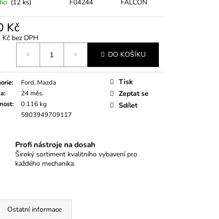
0
ici
(12 ks)
F04244
FALCON
0 Kč
1 Kč bez DPH
á
DO KOŠÍKU
Tisk
orie
:
Ford, Mazda
ka
:
24 měs.
Zeptat se
nost
:
0.116 kg
Sdílet
5903949709117
Profi nástroje na dosah
Široký sortiment kvalitního vybavení pro
každého mechanika.
Ostatní informace