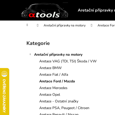
K
Přejít
na
o
Aretační přípravky
obsah
Zpět
Zpět
š
do
do
í
Domů
Aretační přípravky na motory
Aretace For
obchodu
obchodu
k
P
o
Kategorie
Přeskočit
s
kategorie
t
Aretační přípravky na motory
r
Aretace VAG (TDI, TSI) Škoda / VW
a
Aretace BMW
n
Aretace Fiat / Alfa
n
Aretace Ford / Mazda
í
Aretace Mercedes
p
Aretace Opel
a
Aretace - Ostatní značky
n
Aretace PSA, Peugeot / Citroen
STAHOVÁK OZUBENÉHO KOLA
e
Aretace Renault / Nissan