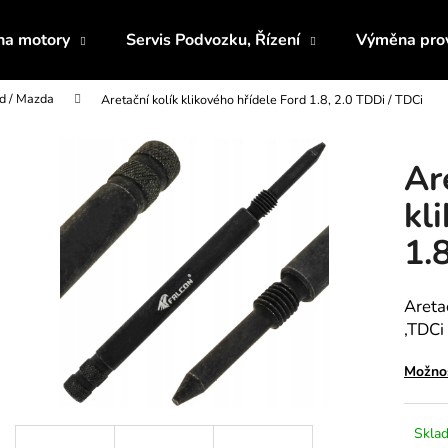
 na motory
Servis Podvozku, Řízení
Výměna prov
d / Mazda
Aretační kolík klikového hřídele Ford 1.8, 2.0 TDDi / TDCi
Co potřebujete najít?
Ar
HLEDAT
kl
1.
Doporučujeme
Aretac
,TDCi
Možnos
RUČNÍ ČERPADLO A SADA NA
KLÍČ NA ŘEMEN
Sklad