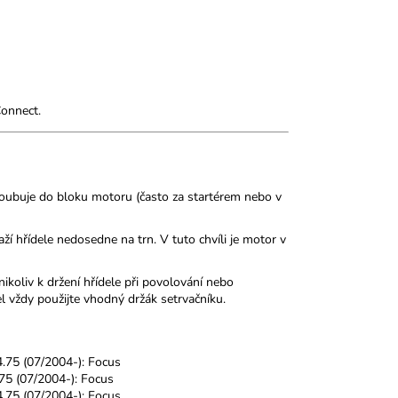
Connect.
roubuje do bloku motoru (často za startérem nebo v
ží hřídele nedosedne na trn. V tuto chvíli je motor v
ikoliv k držení hřídele při povolování nebo
l vždy použijte vhodný držák setrvačníku.
4.75 (07/2004-): Focus
.75 (07/2004-): Focus
4.75 (07/2004-): Focus