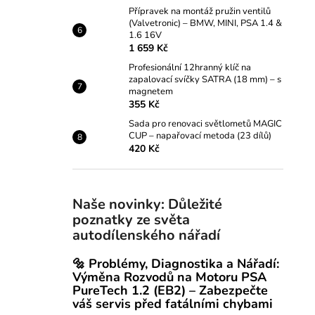
Přípravek na montáž pružin ventilů
(Valvetronic) – BMW, MINI, PSA 1.4 &
1.6 16V
1 659 Kč
Profesionální 12hranný klíč na
zapalovací svíčky SATRA (18 mm) – s
magnetem
355 Kč
Sada pro renovaci světlometů MAGIC
CUP – napařovací metoda (23 dílů)
420 Kč
Naše novinky: Důležité
poznatky ze světa
autodílenského nářadí
🔩 Problémy, Diagnostika a Nářadí:
Výměna Rozvodů na Motoru PSA
PureTech 1.2 (EB2) – Zabezpečte
váš servis před fatálními chybami