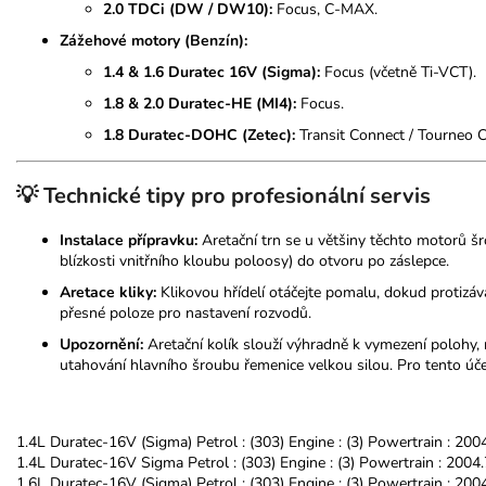
2.0 TDCi (DW / DW10):
Focus, C-MAX.
Zážehové motory (Benzín):
1.4 & 1.6 Duratec 16V (Sigma):
Focus (včetně Ti-VCT).
1.8 & 2.0 Duratec-HE (MI4):
Focus.
1.8 Duratec-DOHC (Zetec):
Transit Connect / Tourneo 
💡 Technické tipy pro profesionální servis
Instalace přípravku:
Aretační trn se u většiny těchto motorů š
blízkosti vnitřního kloubu poloosy) do otvoru po záslepce.
Aretace kliky:
Klikovou hřídelí otáčejte pomalu, dokud protizáva
přesné poloze pro nastavení rozvodů.
Upozornění:
Aretační kolík slouží výhradně k vymezení polohy, n
utahování hlavního šroubu řemenice velkou silou. Pro tento úče
1.4L Duratec-16V (Sigma) Petrol : (303) Engine : (3) Powertrain : 200
1.4L Duratec-16V Sigma Petrol : (303) Engine : (3) Powertrain : 2004
1.6L Duratec-16V (Sigma) Petrol : (303) Engine : (3) Powertrain : 200