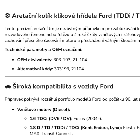
⚙️ Aretační kolík klikové hřídele Ford (TDDi / 
Tento precizní aretační trn je nezbytným přípravkem pro zablokování kl
rozvodového řemene nebo řetězu u široké škály vznětových i zážehovýc
zachování přesného časování motoru a předcházení vážným škodám na 
Technické parametry a OEM označení:
OEM ekvivalenty:
303-193, 21-104.
Alternativní kódy:
303193, 21104.
🚗 Široká kompatibilita s vozidly Ford
Přípravek pokrývá rozsáhlé portfolio modelů Ford od počátku 90. let 
Vznětové motory (Diesel):
1.6 TDCi (DV6 / DV):
Focus (2004–).
1.8 D / TD / TDDi / TDCi (Kent, Endura, Lynx):
Fiesta, E
MAX, Transit Connect.