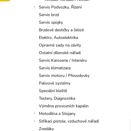
VSTŘIKOVACÍHO ČERPADLA
l
KIA/HYUNDAI 2.0/2.2 CRDI
Servis Podvozku, Řízení
199 Kč
Servis brzd
Servis spojky
Brzdové destičky a čelisti
Elektro, Autoelektrika
Opravné sady na závity
Ostatní dílenské nářadí
Servis Karoserie / Interiéru
Servis klimatizace
Servis motoru / Převodovky
Palivové systémy
Speciální kleště
Testery, Diagnostika
Výměna provozních kapalin
Motodílna a Stojany
Stříkací pistole, vzduchové nářadí
Zvedáky