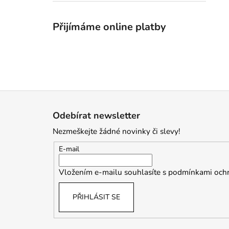
Přijímáme online platby
Z
á
Odebírat newsletter
p
Nezmeškejte žádné novinky či slevy!
a
t
E-mail
í
Vložením e-mailu souhlasíte s
podmínkami ochr
PŘIHLÁSIT SE