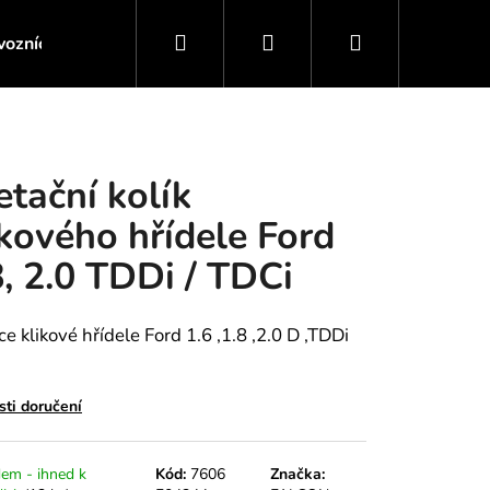
Hledat
Přihlášení
Nákupní
ozních kapalin
Servis motoru / Převodovky
Servis 
košík
etační kolík
ikového hřídele Ford
8, 2.0 TDDi / TDCi
e klikové hřídele Ford 1.6 ,1.8 ,2.0 D ,TDDi
ti doručení
ICI KLIKOVÉ HŘÍDELE
em - ihned k
Kód:
7606
Značka: