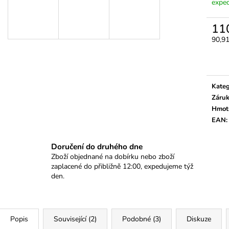
ODVZDUŠNĚNÍ NAFTOVÉHO OKRUHU
VAG 1.4, 1.6, 2.
exped
(7KS)
320 Kč
1 470 Kč
11
90,9
Měrn
cena:
Kateg
Záru
Hmot
EAN
:
Doručení do druhého dne
Zboží objednané na dobírku nebo zboží
zaplacené do přibližně 12:00, expedujeme týž
den.
Popis
Související (2)
Podobné (3)
Diskuze