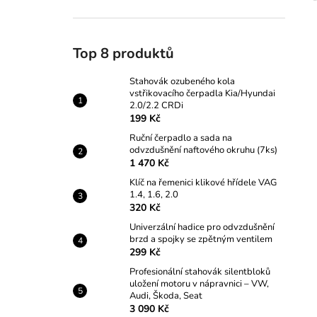
Top 8 produktů
Stahovák ozubeného kola
vstřikovacího čerpadla Kia/Hyundai
2.0/2.2 CRDi
199 Kč
Ruční čerpadlo a sada na
odvzdušnění naftového okruhu (7ks)
1 470 Kč
Klíč na řemenici klikové hřídele VAG
1.4, 1.6, 2.0
320 Kč
Univerzální hadice pro odvzdušnění
brzd a spojky se zpětným ventilem
299 Kč
Profesionální stahovák silentbloků
uložení motoru v nápravnici – VW,
Audi, Škoda, Seat
3 090 Kč