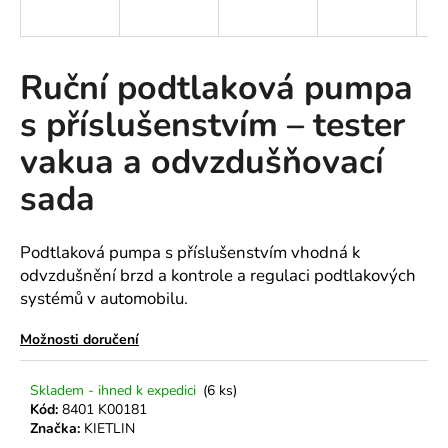
a
j
í
Ruční podtlaková pumpa
t
s příslušenstvím – tester
?
vakua a odvzdušňovací
sada
HLEDAT
Podtlaková pumpa s příslušenstvím vhodná k
odvzdušnění brzd a kontrole a regulaci podtlakových
systémů v automobilu.
D
o
Možnosti doručení
p
o
Skladem - ihned k expedici
(6 ks)
r
Kód:
8401 K00181
u
Značka:
KIETLIN