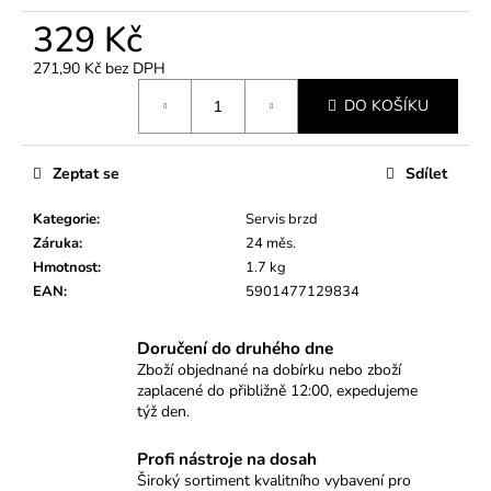
č
u
329 Kč
j
271,90 Kč bez DPH
e
Měrná
m
DO KOŠÍKU
cena:
e
Zeptat se
Sdílet
PÁKA
PRO
Kategorie
:
Servis brzd
DEMONTÁŽ
STROPNÍCH
Záruka
:
24 měs.
MADEL
Hmotnost
:
1.7 kg
VAG
EAN
:
5901477129834
(OEM
T10518A)
269
Doručení do druhého dne
Kč
Zboží objednané na dobírku nebo zboží
zaplacené do přibližně 12:00, expedujeme
týž den.
Profi nástroje na dosah
Široký sortiment kvalitního vybavení pro