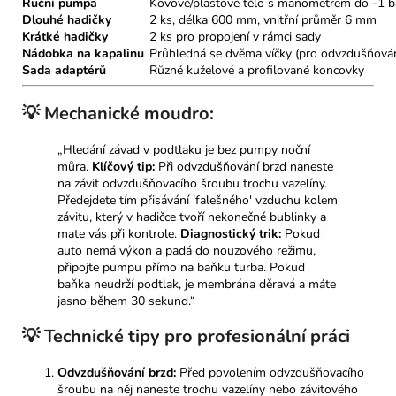
Ruční pumpa
Kovové/plastové tělo s manometrem do -1 b
Dlouhé hadičky
2 ks, délka 600 mm, vnitřní průměr 6 mm
Krátké hadičky
2 ks pro propojení v rámci sady
Nádobka na kapalinu
Průhledná se dvěma víčky (pro odvzdušňován
Sada adaptérů
Různé kuželové a profilované koncovky
💡 Mechanické moudro:
„Hledání závad v podtlaku je bez pumpy noční
můra.
Klíčový tip:
Při odvzdušňování brzd naneste
na závit odvzdušňovacího šroubu trochu vazelíny.
Předejdete tím přisávání 'falešného' vzduchu kolem
závitu, který v hadičce tvoří nekonečné bublinky a
mate vás při kontrole.
Diagnostický trik:
Pokud
auto nemá výkon a padá do nouzového režimu,
připojte pumpu přímo na baňku turba. Pokud
baňka neudrží podtlak, je membrána děravá a máte
jasno během 30 sekund.“
💡 Technické tipy pro profesionální práci
Odvzdušňování brzd:
Před povolením odvzdušňovacího
šroubu na něj naneste trochu vazelíny nebo závitového