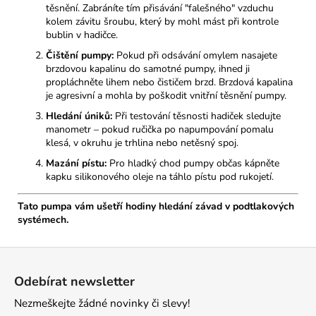
těsnění. Zabráníte tím přisávání "falešného" vzduchu
kolem závitu šroubu, který by mohl mást při kontrole
bublin v hadičce.
Čištění pumpy:
Pokud při odsávání omylem nasajete
brzdovou kapalinu do samotné pumpy, ihned ji
propláchněte lihem nebo čističem brzd. Brzdová kapalina
je agresivní a mohla by poškodit vnitřní těsnění pumpy.
Hledání úniků:
Při testování těsnosti hadiček sledujte
manometr – pokud ručička po napumpování pomalu
klesá, v okruhu je trhlina nebo netěsný spoj.
Mazání pístu:
Pro hladký chod pumpy občas kápněte
kapku silikonového oleje na táhlo pístu pod rukojetí.
Tato pumpa vám ušetří hodiny hledání závad v podtlakových
systémech.
Z
á
Odebírat newsletter
p
Nezmeškejte žádné novinky či slevy!
a