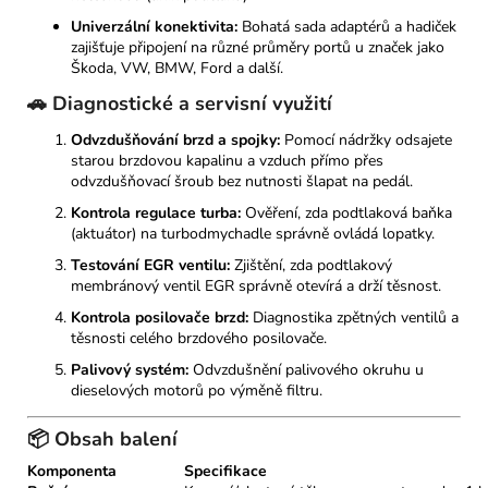
Univerzální konektivita:
Bohatá sada adaptérů a hadiček
zajišťuje připojení na různé průměry portů u značek jako
Škoda, VW, BMW, Ford a další.
🚗 Diagnostické a servisní využití
Odvzdušňování brzd a spojky:
Pomocí nádržky odsajete
starou brzdovou kapalinu a vzduch přímo přes
odvzdušňovací šroub bez nutnosti šlapat na pedál.
Kontrola regulace turba:
Ověření, zda podtlaková baňka
(aktuátor) na turbodmychadle správně ovládá lopatky.
Testování EGR ventilu:
Zjištění, zda podtlakový
membránový ventil EGR správně otevírá a drží těsnost.
Kontrola posilovače brzd:
Diagnostika zpětných ventilů a
těsnosti celého brzdového posilovače.
Palivový systém:
Odvzdušnění palivového okruhu u
dieselových motorů po výměně filtru.
📦 Obsah balení
Komponenta
Specifikace