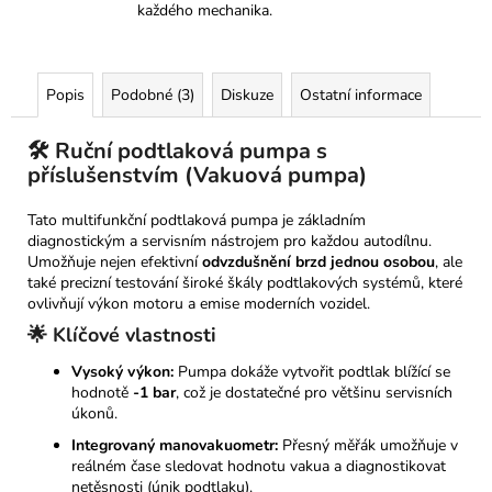
každého mechanika.
Popis
Podobné (3)
Diskuze
Ostatní informace
🛠️ Ruční podtlaková pumpa s
příslušenstvím (Vakuová pumpa)
Tato multifunkční podtlaková pumpa je základním
diagnostickým a servisním nástrojem pro každou autodílnu.
Umožňuje nejen efektivní
odvzdušnění brzd jednou osobou
, ale
také precizní testování široké škály podtlakových systémů, které
ovlivňují výkon motoru a emise moderních vozidel.
🌟 Klíčové vlastnosti
Vysoký výkon:
Pumpa dokáže vytvořit podtlak blížící se
hodnotě
-1 bar
, což je dostatečné pro většinu servisních
úkonů.
Integrovaný manovakuometr:
Přesný měřák umožňuje v
reálném čase sledovat hodnotu vakua a diagnostikovat
netěsnosti (únik podtlaku).